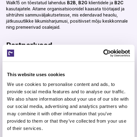
Walk15 on tõestatud lahendus
B2B
,
B2G
klientidele ja
B2C
kasutajatele. Aitame organisatsioonidel kaasata töötajaid ja
sihtrühmi sammuväljakutsetesse, mis edendavad heaolu,
jätkusuutlikke liikumisharjumusi, positiivset mõju keskkonnale
ning premeerivad osalejaid.‌‍‍‍‍‌‍‍‌‌‌‍‌‌‌‍‌‌‌‍‍‌‍‌‍‍‌‌‌‍‌‌‌‍‌‌‌‌‍‍‍‌‍‌‌‌‌‍‌‌‌‍‌‌‌‍‌‌‍‌‌‍‌‌‍‍‌‍‍‍‌‌‌‍‍‍‌‍‍‌‌‌‍‍‌‌‍‌‍‌‌‍‍‍‌‌‍‍‌‌‍‍‍‌‍‌‌‌‌‍‍‌‍‍‍‍‌‌‍‍‍‌‌‍‌‌‌‍‍‍‌‌‍‍‌‌‍‌‍‌‌‌‌‌‌‍‍‌‌‌‌‍‌‌‍‍‌‌‍‍‍‌‌‍‍‌‌‍‌‍‌‌‌‍‌‍‍‍‌‌‌‍‍‌‌‌‌‍‌‌‍‍‌‌‌‍‌‌‌‍‍‌‍‍‍‍‌‌‍‍‍‌‍‌‍‌‌‍‍‍‌‍‌‌‌‌‍‌‍‌‍‍‍‌‌‍‍‌‌‌‌‍‌‌‍‍‌‍‍‌‌‌‌‍‍‌‍‌‍‍‌‌‌‍‍‌‌‌‍‌‌‌‍‍‌‍‌‍‌‌‌‍‌‍‍‍‌‌‌‍‍‍‌‌‌‌‌‌‍‍‍‌‌‍‌‌‌‍‍‌‍‍‍‍‌‌‍‍‌‌‍‌‌‌‌‍‍‍‌‍‌‍‌‌‍‍‌‌‌‍‍‌‌‍‍‍‌‍‌‌‌‌‌‍‌‍‍‍‌‌‌‍‍‌‌‍‌‌‌‌‍‍‌‌‍‌‍‌‌‍‍‍‌‌‍‍‌‌‍‍‌‌‌‍‍‌‌‍‍‍‌‌‍‌‌‌‍‍‌‍‌‌‍‌‌‍‍‍‌‌‌‌‌‌‍‍‍‌‍‌‌‌‌‍‍‌‍‌‌‍‌‌‍‍‌‍‍‍‍‌‌‍‍‌‍‍‍‌‌‌‌‍‌‌‌‍‌‌‌‍‍‍‍‍‌‍‌‌‌‌‌‍‌‍‌‌
Partnerlused‌‍‍‍‍‌‍‍‌‌‌‍‌‌‌‍‌‌‌‍‍‌‍‌‍‍‌‌‌‍‌‌‌‍‌‌‌‌‍‍‍‌‍‌‌‌‌‍‌‌‌‍‌‌‌‍‌‌‍‌‌‍‌‌‍‍‌‍‍‍‌‌‌‍‍‍‌‍‍‌‌‌‍‍‌‌‍‌‍‌‌‍‍‍‌‌‍‍‌‌‍‍‍‌‍‌‌‌‌‍‍‌‍‍‍‍‌‌‍‍‍‌‌‍‌‌‌‍‍‍‌‌‍‍‌‌‍‌‍‌‌‌‌‌‌‍‍‌‌‌‌‍‌‌‍‍‌‌‍‍‍‌‌‍‍‌‌‍‌‍‌‌‌‍‌‍‍‍‌‌‌‍‍‌‌‌‌‍‌‌‍‍‌‌‌‍‌‌‌‍‍‌‍‍‍‍‌‌‍‍‍‌‍‌‍‌‌‍‍‍‌‍‌‌‌‌‍‌‍‌‍‍‍‌‌‍‍‌‌‌‌‍‌‌‍‍‌‍‍‌‌‌‌‍‍‌‍‌‍‍‌‌‌‍‍‌‌‌‍‌‌‌‍‍‌‍‌‍‌‌‌‍‌‍‍‍‌‌‌‍‍‍‌‌‌‌‌‌‍‍‌‌‌‌‍‌‌‍‍‍‌‌‍‌‌‌‍‍‍‌‍‌‌‌‌‍‍‌‍‍‍‌‌‌‍‍‌‌‍‌‍‌‌‍‍‍‌‌‍‌‌‌‍‍‍‌‌‍‍‌‌‍‍‌‍‌‌‌‌‌‍‍‌‍‌‌‍‌‌‍‍‍‌‌‌‌‌‌‍‍‍‌‌‍‍‌‌‌‍‌‍‍‍‌‌‌‍‍‍‌‍‌‌‌‌‍‍‌‍‌‌‍‌‌‍‍‍‌‍‌‌‌‌‍‍‌‍‍‌‌‌‌‍‍‌‌‍‌‍‌‌‌‍‌‌‌‍‌‌‌‍‍‍‍‍‌‍‌‌‌‌‌‍‌‍‌‌
Meil on pikaajalised partnerlussuhted tuntud nimedega nagu
REWE Group
,
ERGO/Munich Re
,
Euroleague
,
EAPM
(European People Management Association) ja paljud teised.‌‍‍‍‍‌‍‍‌‌‌‍‌‌‌‍‌‌‌‍‍‌‍‌‍‍‌‌‌‍‌‌‌‍‌‌‌‌‍‍‍‌‍‌‌‌‌‍‌‌‌‍‌‌‌‍‌‌‍‌‌‍‌‌‍‍‌‍‍‍‌‌‌‍‍‍‌‍‍‌‌‌‍‍‌‌‍‌‍‌‌‍‍‍‌‌‍‍‌‌‍‍‍‌‍‌‌‌‌‍‍‌‍‍‍‍‌‌‍‍‍‌‌‍‌‌‌‍‍‍‌‌‍‍‌‌‍‌‍‌‌‌‌‌‌‍‍‌‌‌‌‍‌‌‍‍‌‌‍‍‍‌‌‍‍‌‌‍‌‍‌‌‌‍‌‍‍‍‌‌‌‍‍‌‌‌‌‍‌‌‍‍‌‌‌‍‌‌‌‍‍‌‍‍‍‍‌‌‍‍‍‌‍‌‍‌‌‍‍‍‌‍‌‌‌‌‍‌‍‌‍‍‍‌‌‍‍‌‌‌‌‍‌‌‍‍‌‍‍‌‌‌‌‍‍‌‍‌‍‍‌‌‌‍‍‌‌‌‍‌‌‌‍‍‌‍‌‍‌‌‌‍‌‍‍‍‌‌‌‍‍‍‌‌‌‌‌‌‍‍‌‌‌‌‍‌‌‍‍‍‌‌‍‌‌‌‍‍‍‌‍‌‌‌‌‍‍‌‍‍‍‌‌‌‍‍‌‌‍‌‍‌‌‍‍‍‌‌‍‌‌‌‍‍‍‌‌‍‍‌‌‍‍‌‍‌‌‌‌‌‍‍‌‍‌‌‍‌‌‍‍‍‌‌‌‌‌‌‍‍‍‌‌‍‍‌‌‌‍‌‍‍‍‌‌‌‍‍‌‌‍‌‌‌‌‍‍‌‌‍‌‍‌‌‍‍‍‌‌‍‍‌‌‍‍‌‌‌‍‍‌‌‍‍‍‌‌‍‌‌‌‍‍‌‍‌‌‍‌‌‍‍‍‌‌‌‌‌‌‍‍‍‌‍‌‌‌‌‍‍‌‍‌‌‍‌‌‍‍‌‍‍‍‍‌‌‍‍‌‍‍‍‌‌‌‌‍‌‌‌‍‌‌‌‍‍‍‍‍‌‍‌‌‌‌‌‍‌‍‌‌
This website uses cookies
Investorid‌‍‍‍‍‌‍‍‌‌‌‍‌‌‌‍‌‌‌‍‍‌‍‌‍‍‌‌‌‍‌‌‌‍‌‌‌‌‍‍‍‌‍‌‌‌‌‍‌‌‌‍‌‌‌‍‌‌‍‌‌‍‌‌‍‍‌‍‍‍‌‌‌‍‍‍‌‍‍‌‌‌‍‍‌‌‍‌‍‌‌‍‍‍‌‌‍‍‌‌‍‍‍‌‍‌‌‌‌‍‍‌‍‍‍‍‌‌‍‍‍‌‌‍‌‌‌‍‍‍‌‌‍‍‌‌‍‌‍‌‌‌‌‌‌‍‍‌‌‌‌‍‌‌‍‍‌‌‍‍‍‌‌‍‍‌‌‍‌‍‌‌‌‍‌‍‍‍‌‌‌‍‍‌‌‌‌‍‌‌‍‍‌‌‌‍‌‌‌‍‍‌‍‍‍‍‌‌‍‍‍‌‍‌‍‌‌‍‍‍‌‍‌‌‌‌‍‌‍‌‍‍‍‌‌‍‍‌‌‌‌‍‌‌‍‍‌‍‍‌‌‌‌‍‍‌‍‌‍‍‌‌‌‍‍‌‌‌‍‌‌‌‍‍‌‍‌‍‌‌‌‍‌‍‍‍‌‌‌‍‍‌‍‌‌‍‌‌‍‍‌‍‍‍‌‌‌‍‍‍‌‍‍‌‌‌‍‍‌‌‍‌‍‌‌‍‍‍‌‌‍‍‌‌‍‍‍‌‍‌‌‌‌‍‍‌‍‍‍‍‌‌‍‍‍‌‌‍‌‌‌‍‍‍‌‌‍‍‌‌‌‍‌‍‍‍‌‌‌‍‍‍‌‍‌‌‌‌‍‍‌‍‌‌‍‌‌‍‍‍‌‍‌‌‌‌‍‍‌‍‍‌‌‌‌‍‍‌‌‍‌‍‌‌‌‍‌‌‌‍‌‌‌‍‍‍‍‍‌‍‌‌‌‌‌‍‌‍‌‌
We use cookies to personalise content and ads, to
provide social media features and to analyse our traffic.
Meie investorite hulka kuuluvad
70Ventures
,
Impact
Ventures
(EIT Urban Mobility),
Coinvest Capital
,
NGL
We also share information about your use of our site with
Ventures
ja teised; samuti erainvestorid nagu
Mantas
our social media, advertising and analytics partners who
Mikuckas
, Leedu ükssarviku
Vinted
kaasasutaja, ning
may combine it with other information that you’ve
Deividas Trainavičius
, peagi ükssarvikuks saava
provided to them or that they’ve collected from your use
päikeseenergia ettevõtte
PVcase
tegevjuht.‌‍‍‍‍‌‍‍‌‌‌‍‌‌‌‍‌‌‌‍‍‌‍‌‍‍‌‌‌‍‌‌‌‍‌‌‌‌‍‍‍‌‍‌‌‌‌‍‌‌‌‍‌‌‌‍‌‌‍‌‌‍‌‌‍‍‌‍‍‍‌‌‌‍‍‍‌‍‍‌‌‌‍‍‌‌‍‌‍‌‌‍‍‍‌‌‍‍‌‌‍‍‍‌‍‌‌‌‌‍‍‌‍‍‍‍‌‌‍‍‍‌‌‍‌‌‌‍‍‍‌‌‍‍‌‌‍‌‍‌‌‌‌‌‌‍‍‌‌‌‌‍‌‌‍‍‌‌‍‍‍‌‌‍‍‌‌‍‌‍‌‌‌‍‌‍‍‍‌‌‌‍‍‌‌‌‌‍‌‌‍‍‌‌‌‍‌‌‌‍‍‌‍‍‍‍‌‌‍‍‍‌‍‌‍‌‌‍‍‍‌‍‌‌‌‌‍‌‍‌‍‍‍‌‌‍‍‌‌‌‌‍‌‌‍‍‌‍‍‌‌‌‌‍‍‌‍‌‍‍‌‌‌‍‍‌‌‌‍‌‌‌‍‍‌‍‌‍‌‌‌‍‌‍‍‍‌‌‌‍‍‌‍‌‌‍‌‌‍‍‌‍‍‍‌‌‌‍‍‍‌‍‍‌‌‌‍‍‌‌‍‌‍‌‌‍‍‍‌‌‍‍‌‌‍‍‍‌‍‌‌‌‌‍‍‌‍‍‍‍‌‌‍‍‍‌‌‍‌‌‌‍‍‍‌‌‍‍‌‌‌‍‌‍‍‍‌‌‌‍‍‌‌‍‌‌‌‌‍‍‌‌‍‌‍‌‌‍‍‍‌‌‍‍‌‌‍‍‌‌‌‍‍‌‌‍‍‍‌‌‍‌‌‌‍‍‌‍‌‌‍‌‌‍‍‍‌‌‌‌‌‌‍‍‍‌‍‌‌‌‌‍‍‌‍‌‌‍‌‌‍‍‌‍‍‍‍‌‌‍‍‌‍‍‍‌‌‌‌‍‌‌‌‍‌‌‌‍‍‍‍‍‌‍‌‌‌‌‌‍‌‍‌‌
of their services.