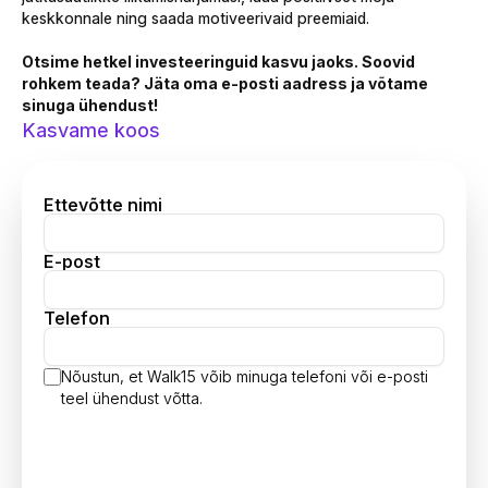
keskkonnale ning saada motiveerivaid preemiaid.
Otsime hetkel investeeringuid kasvu jaoks. Soovid
rohkem teada? Jäta oma e-posti aadress ja võtame
sinuga ühendust!
Kasvame koos‌‍‍‍‍‌‍‍‌‌‌‍‌‌‌‍‌‌‌‍‍‌‍‌‍‍‌‌‌‍‌‌‌‍‌‌‌‌‍‍‍‌‍‌‌‌‌‍‌‌‌‍‌‌‌‍‌‌‍‌‌‍‌‌‍‍‌‍‍‍‌‌‌‍‍‍‌‍‍‌‌‌‍‍‌‌‍‌‍‌‌‍‍‍‌‌‍‍‌‌‍‍‍‌‍‌‌‌‌‍‍‌‍‍‍‍‌‌‍‍‍‌‌‍‌‌‌‍‍‍‌‌‍‍‌‌‍‌‍‌‌‌‌‌‌‍‍‌‌‌‌‍‌‌‍‍‌‌‍‍‍‌‌‍‍‌‌‍‌‍‌‌‌‍‌‍‍‍‌‌‌‍‍‌‍‌‌‍‌‌‍‍‌‍‍‍‌‌‌‍‍‍‌‍‍‌‌‌‍‍‌‌‍‌‍‌‌‍‍‍‌‌‍‍‌‌‍‍‍‌‍‌‌‌‌‍‍‌‍‍‍‍‌‌‍‍‍‌‌‍‌‌‌‍‌‌‍‌‌‍‌‌‍‍‌‍‍‍‌‌‌‍‍‍‌‌‌‍‌‌‍‍‍‌‍‌‍‌‌‍‍‌‍‌‌‍‌‌‍‍‍‌‌‍‌‌‌‍‍‍‍‌‌‍‌‌‍‌‌‌‍‍‌‌‌‍‍‌‍‍‍‍‌‌‍‍‍‌‌‍‌‌‌‍‍‌‍‍‌‍‌‌‍‌‍‌‌‍‍‌‌‍‍‌‌‍‌‍‌‌‍‍‌‌‌‍‍‌‌‍‍‍‌‍‌‌‌‌‍‍‌‍‌‌‍‌‌‍‍‌‍‍‍‍‌‌‍‍‌‍‍‍‌‌‌‌‍‌‍‍‍‌‌‌‍‍‌‌‍‍‌‌‌‍‍‌‍‍‍‍‌‌‍‍‍‌‌‍‌‌‌‍‍‌‍‍‌‍‌‌‌‍‌‍‍‍‌‌‌‍‍‍‌‍‌‌‌‌‍‍‌‍‌‌‍‌‌‍‍‍‌‍‌‌‌‌‍‍‌‍‍‌‌‌‌‍‍‌‌‍‌‍‌‌‌‍‌‌‌‍‌‌‌‍‍‍‍‍‌‍‌‌‌‌‌‍‌‍‌‌
Ettevõtte nimi
E-post
Telefon
Nõustun, et Walk15 võib minuga telefoni või e-posti
teel ühendust võtta.