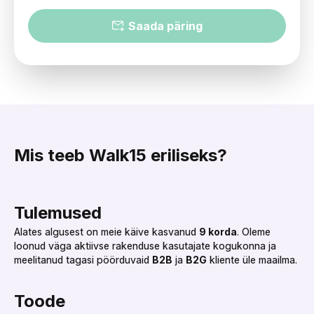
Saada päring
Mis teeb Walk15 eriliseks?‌‍‍‍‍‌‍‍‌‌‌‍‌‌‌‍‌‌‌‍‍‌‍‌‍‍‌‌‌‍‌‌‌‍‌‌‌‌‍‍‍‌‍‌‌‌‌‍‌‌‌‍‌‌‌‍‌‌‍‌‌‍‌‌‍‍‌‍‍‍‌‌‌‍‍‍‌‍‍‌‌‌‍‍‌‌‍‌‍‌‌‍‍‍‌‌‍‍‌‌‍‍‍‌‍‌‌‌‌‍‍‌‍‍‍‍‌‌‍‍‍‌‌‍‌‌‌‍‍‍‌‌‍‍‌‌‍‌‍‌‌‌‌‌‌‍‍‌‌‌‌‍‌‌‍‍‌‌‍‍‍‌‌‍‍‌‌‍‌‍‌‌‌‍‌‍‍‍‌‌‌‍‍‌‌‌‌‍‌‌‍‍‌‌‌‍‌‌‌‍‍‌‍‍‍‍‌‌‍‍‍‌‍‌‍‌‌‍‍‍‌‍‌‌‌‌‍‌‍‌‍‍‍‌‌‍‍‌‌‌‌‍‌‌‍‍‌‍‍‌‌‌‌‍‍‌‍‌‍‍‌‌‌‍‍‌‌‌‍‌‌‌‍‍‌‍‌‍‌‌‌‍‌‍‍‍‌‌‌‍‍‍‌‍‌‌‌‌‍‍‌‍‌‌‍‌‌‍‍‍‌‍‌‌‌‌‍‍‌‍‍‌‌‌‌‍‍‌‌‍‌‍‌‌‌‍‌‌‌‍‌‌‌‍‍‍‍‍‌‍‌‌‌‌‌‍‌‍‌‌
Tulemused‌‍‍‍‍‌‍‍‌‌‌‍‌‌‌‍‌‌‌‍‍‌‍‌‍‍‌‌‌‍‌‌‌‍‌‌‌‌‍‍‍‌‍‌‌‌‌‍‌‌‌‍‌‌‌‍‌‌‍‌‌‍‌‌‍‍‌‍‍‍‌‌‌‍‍‍‌‍‍‌‌‌‍‍‌‌‍‌‍‌‌‍‍‍‌‌‍‍‌‌‍‍‍‌‍‌‌‌‌‍‍‌‍‍‍‍‌‌‍‍‍‌‌‍‌‌‌‍‍‍‌‌‍‍‌‌‍‌‍‌‌‌‌‌‌‍‍‌‌‌‌‍‌‌‍‍‌‌‍‍‍‌‌‍‍‌‌‍‌‍‌‌‌‍‌‍‍‍‌‌‌‍‍‌‌‌‌‍‌‌‍‍‌‌‌‍‌‌‌‍‍‌‍‍‍‍‌‌‍‍‍‌‍‌‍‌‌‍‍‍‌‍‌‌‌‌‍‌‍‌‍‍‍‌‌‍‍‌‌‌‌‍‌‌‍‍‌‍‍‌‌‌‌‍‍‌‍‌‍‍‌‌‌‍‍‌‌‌‍‌‌‌‍‍‌‍‌‍‌‌‌‍‌‍‍‍‌‌‌‍‍‍‌‌‍‌‌‌‍‍‌‌‍‌‍‌‌‍‍‍‌‌‍‍‌‌‍‍‍‌‍‌‍‌‌‍‍‌‍‍‌‌‌‌‍‍‍‌‍‌‌‌‌‍‍‍‌‌‍‍‌‌‌‍‌‍‍‍‌‌‌‍‍‍‌‍‌‌‌‌‍‍‌‍‌‌‍‌‌‍‍‍‌‍‌‌‌‌‍‍‌‍‍‌‌‌‌‍‍‌‌‍‌‍‌‌‌‍‌‌‌‍‌‌‌‍‍‍‍‍‌‍‌‌‌‌‌‍‌‍‌‌
Alates algusest on meie käive kasvanud
9 korda
. Oleme
loonud väga aktiivse rakenduse kasutajate kogukonna ja
meelitanud tagasi pöörduvaid
B2B
ja
B2G
kliente üle maailma.‌‍‍‍‍‌‍‍‌‌‌‍‌‌‌‍‌‌‌‍‍‌‍‌‍‍‌‌‌‍‌‌‌‍‌‌‌‌‍‍‍‌‍‌‌‌‌‍‌‌‌‍‌‌‌‍‌‌‍‌‌‍‌‌‍‍‌‍‍‍‌‌‌‍‍‍‌‍‍‌‌‌‍‍‌‌‍‌‍‌‌‍‍‍‌‌‍‍‌‌‍‍‍‌‍‌‌‌‌‍‍‌‍‍‍‍‌‌‍‍‍‌‌‍‌‌‌‍‍‍‌‌‍‍‌‌‍‌‍‌‌‌‌‌‌‍‍‌‌‌‌‍‌‌‍‍‌‌‍‍‍‌‌‍‍‌‌‍‌‍‌‌‌‍‌‍‍‍‌‌‌‍‍‌‌‌‌‍‌‌‍‍‌‌‌‍‌‌‌‍‍‌‍‍‍‍‌‌‍‍‍‌‍‌‍‌‌‍‍‍‌‍‌‌‌‌‍‌‍‌‍‍‍‌‌‍‍‌‌‌‌‍‌‌‍‍‌‍‍‌‌‌‌‍‍‌‍‌‍‍‌‌‌‍‍‌‌‌‍‌‌‌‍‍‌‍‌‍‌‌‌‍‌‍‍‍‌‌‌‍‍‍‌‌‍‌‌‌‍‍‌‌‍‌‍‌‌‍‍‍‌‌‍‍‌‌‍‍‍‌‍‌‍‌‌‍‍‌‍‍‌‌‌‌‍‍‍‌‍‌‌‌‌‍‍‍‌‌‍‍‌‌‌‍‌‍‍‍‌‌‌‍‍‌‌‍‌‌‌‌‍‍‌‌‍‌‍‌‌‍‍‍‌‌‍‍‌‌‍‍‌‌‌‍‍‌‌‍‍‍‌‌‍‌‌‌‍‍‌‍‌‌‍‌‌‍‍‍‌‌‌‌‌‌‍‍‍‌‍‌‌‌‌‍‍‌‍‌‌‍‌‌‍‍‌‍‍‍‍‌‌‍‍‌‍‍‍‌‌‌‌‍‌‌‌‍‌‌‌‍‍‍‍‍‌‍‌‌‌‌‌‍‌‍‌‌
Toode‌‍‍‍‍‌‍‍‌‌‌‍‌‌‌‍‌‌‌‍‍‌‍‌‍‍‌‌‌‍‌‌‌‍‌‌‌‌‍‍‍‌‍‌‌‌‌‍‌‌‌‍‌‌‌‍‌‌‍‌‌‍‌‌‍‍‌‍‍‍‌‌‌‍‍‍‌‍‍‌‌‌‍‍‌‌‍‌‍‌‌‍‍‍‌‌‍‍‌‌‍‍‍‌‍‌‌‌‌‍‍‌‍‍‍‍‌‌‍‍‍‌‌‍‌‌‌‍‍‍‌‌‍‍‌‌‍‌‍‌‌‌‌‌‌‍‍‌‌‌‌‍‌‌‍‍‌‌‍‍‍‌‌‍‍‌‌‍‌‍‌‌‌‍‌‍‍‍‌‌‌‍‍‌‌‌‌‍‌‌‍‍‌‌‌‍‌‌‌‍‍‌‍‍‍‍‌‌‍‍‍‌‍‌‍‌‌‍‍‍‌‍‌‌‌‌‍‌‍‌‍‍‍‌‌‍‍‌‌‌‌‍‌‌‍‍‌‍‍‌‌‌‌‍‍‌‍‌‍‍‌‌‌‍‍‌‌‌‍‌‌‌‍‍‌‍‌‍‌‌‌‍‌‍‍‍‌‌‌‍‍‍‌‌‌‌‌‌‍‍‍‌‌‍‌‌‌‍‍‌‍‍‍‍‌‌‍‍‌‌‍‌‌‌‌‍‍‍‌‍‌‍‌‌‍‍‌‌‌‍‍‌‌‍‍‍‌‍‌‌‌‌‌‍‌‍‍‍‌‌‌‍‍‍‌‍‌‌‌‌‍‍‌‍‌‌‍‌‌‍‍‍‌‍‌‌‌‌‍‍‌‍‍‌‌‌‌‍‍‌‌‍‌‍‌‌‌‍‌‌‌‍‌‌‌‍‍‍‍‍‌‍‌‌‌‌‌‍‌‍‌‌