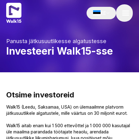
EE
Panusta jätkusuutlikesse algatustesse‌‍‍‍‍‌‍‍‌‌‌‍‌‌‌‍‌‌‌‍‍‌‍‌‍‍‌‌‌‍‌‌‌‍‌‌‌‌‍‍‍‌‍‌‌‌‌‍‌‌‌‍‌‌‌‍‌‌‍‌‌‍‌‌‍‍‌‍‍‍‌‌‌‍‍‍‌‍‍‌‌‌‍‍‌‌‍‌‍‌‌‍‍‍‌‌‍‍‌‌‍‍‍‌‍‌‌‌‌‍‍‌‍‍‍‍‌‌‍‍‍‌‌‍‌‌‌‍‍‍‌‌‍‍‌‌‍‌‍‌‌‌‌‌‌‍‍‌‌‌‌‍‌‌‍‍‌‌‍‍‍‌‌‍‍‌‌‍‌‍‌‌‌‍‌‍‍‍‌‌‌‍‍‌‍‌‌‌‌‌‍‍‌‌‍‌‍‌‌‍‍‍‌‌‍‌‌‌‍‍‌‍‍‍‍‌‌‌‍‌‍‍‍‌‌‌‍‍‍‌‌‍‍‌‌‍‍‍‌‍‌‍‌‌‍‍‌‌‌‍‌‌‌‍‍‍‌‍‌‌‌‌‍‍‌‍‌‌‍‌‌‍‍‍‌‍‌‌‌‌‍‍‌‍‍‌‌‌‌‍‍‌‌‍‌‍‌‌‌‍‌‌‌‍‌‌‌‍‍‍‍‍‌‍‌‌‌‌‌‍‌‍‌‌
Investeeri Walk15-sse‌‍‍‍‍‌‍‍‌‌‌‍‌‌‌‍‌‌‌‍‍‌‍‌‍‍‌‌‌‍‌‌‌‍‌‌‌‌‍‍‍‌‍‌‌‌‌‍‌‌‌‍‌‌‌‍‌‌‍‌‌‍‌‌‍‍‌‍‍‍‌‌‌‍‍‍‌‍‍‌‌‌‍‍‌‌‍‌‍‌‌‍‍‍‌‌‍‍‌‌‍‍‍‌‍‌‌‌‌‍‍‌‍‍‍‍‌‌‍‍‍‌‌‍‌‌‌‍‍‍‌‌‍‍‌‌‍‌‍‌‌‌‌‌‌‍‍‌‌‌‌‍‌‌‍‍‌‌‍‍‍‌‌‍‍‌‌‍‌‍‌‌‌‍‌‍‍‍‌‌‌‍‍‌‍‌‌‌‌‌‍‍‌‌‍‌‍‌‌‍‍‍‌‌‍‌‌‌‍‍‌‍‍‍‍‌‌‌‍‌‍‍‍‌‌‌‍‍‍‌‍‌‌‌‌‍‍‌‍‌‌‍‌‌‍‍‍‌‍‌‌‌‌‍‍‌‍‍‌‌‌‌‍‍‌‌‍‌‍‌‌‌‍‌‌‌‍‌‌‌‍‍‍‍‍‌‍‌‌‌‌‌‍‌‍‌‌
Otsime investoreid‌‍‍‍‍‌‍‍‌‌‌‍‌‌‌‍‌‌‌‍‍‌‍‌‍‍‌‌‌‍‌‌‌‍‌‌‌‌‍‍‍‌‍‌‌‌‌‍‌‌‌‍‌‌‌‍‌‌‍‌‌‍‌‌‍‍‌‍‍‍‌‌‌‍‍‍‌‍‍‌‌‌‍‍‌‌‍‌‍‌‌‍‍‍‌‌‍‍‌‌‍‍‍‌‍‌‌‌‌‍‍‌‍‍‍‍‌‌‍‍‍‌‌‍‌‌‌‍‍‍‌‌‍‍‌‌‍‌‍‌‌‌‌‌‌‍‍‌‌‌‌‍‌‌‍‍‌‌‍‍‍‌‌‍‍‌‌‍‌‍‌‌‌‍‌‍‍‍‌‌‌‍‍‌‍‌‌‍‌‌‍‍‌‍‍‍‌‌‌‍‍‍‌‍‍‌‌‌‍‍‌‌‍‌‍‌‌‍‍‍‌‌‍‍‌‌‍‍‍‌‍‌‌‌‌‍‍‌‍‍‍‍‌‌‍‍‍‌‌‍‌‌‌‍‌‌‍‌‌‍‌‌‍‍‌‍‍‍‌‌‌‍‍‍‌‌‌‍‌‌‍‍‍‌‍‌‍‌‌‍‍‌‍‌‌‍‌‌‍‍‍‌‌‍‌‌‌‍‍‍‍‌‌‍‌‌‍‌‌‌‍‍‌‌‌‍‍‌‍‍‍‍‌‌‍‍‍‌‌‍‌‌‌‍‍‌‍‍‌‍‌‌‍‌‍‌‌‍‍‌‌‍‍‌‌‍‌‍‌‌‍‍‌‌‌‍‍‌‌‍‍‍‌‍‌‌‌‌‍‍‌‍‌‌‍‌‌‍‍‌‍‍‍‍‌‌‍‍‌‍‍‍‌‌‌‌‍‌‍‍‍‌‌‌‍‍‌‌‌‍‍‌‌‍‍‍‌‍‌‌‌‌‍‍‌‌‌‌‍‌‌‌‍‌‍‍‍‌‌‌‍‍‍‌‍‌‌‌‌‍‍‌‍‌‌‍‌‌‍‍‍‌‍‌‌‌‌‍‍‌‍‍‌‌‌‌‍‍‌‌‍‌‍‌‌‌‍‌‌‌‍‌‌‌‍‍‍‍‍‌‍‌‌‌‌‌‍‌‍‌‌
Walk15 (Leedu, Saksamaa, USA) on ülemaailmne platvorm
jätkusuutlikele algatustele, mille väärtus on 30 miljonit eurot.
Walk15 aitab enam kui 1 500 ettevõttel ja 1 000 000 kasutajal
üle maailma parandada töötajate heaolu, arendada
jätkusuutlikke liikumisharjumusi, luua positiivset mõju