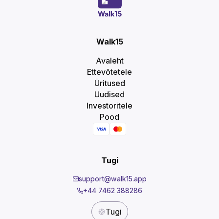
Walk15
Avaleht
Ettevõtetele
Üritused
Uudised
Investoritele
Pood
Tugi
support@walk15.app
+44 7462 388286
Tugi