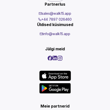
Partnerlus
sales@walk15.app
+44 7897 026460
Üldised küsimused
info@walk15.app
Jälgi meid
Meie partnerid