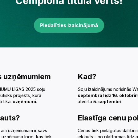
Čempiona titula vērts!‌‍‍‍‍‌‍‍‌‌‌‍‌‌‌‍‌‌‌‍‍‌‍‌‍‍‌‌‌‍‌‌‌‍‌‌‌‌‍‍‍‌‍‌‌‌‌‍‌‌‌‍‌‌‌‍‌‍‌‌‍‍‌‌‍‍‍‌‍‌‍‌‌‍‍‍‌‌‍‍‌‌‍‍‍‌‍‌‌‌‌‍‍‌‌‌‌‍‌‌‍‍‌‍‌‌‍‌‌‍‍‌‍‍‍‌‌‌‍‍‌‌‌‌‍‌‌‍‍‌‌‌‍‌‌‌‍‍‌‍‍‌‌‌‌‍‍‌‌‍‌‍‌‌‍‌‌‌‌‍‌‌‌‍‍‍‌‍‌‍‌‌‍‍‍‌‌‍‍‌‌‍‍‌‍‌‌‍‌‌‍‍‌‍‍‍‌‌‌‍‍‌‌‍‌‍‌‌‍‍‍‌‌‍‍‌‌‍‍‍‌‌‍‍‌‌‍‌‌‍‍‌‌‌‌‍‍‌‌‍‌‍‌‌‍‍‌‌‌‌‍‌‌‍‍‌‌‍‍‍‌‌‍‍‍‌‍‌‍‌‌‍‍‌‌‍‌‍‌‌‍‌‍‌‌‌‌‌‌‍‍‌‌‌‌‍‌‌‍‍‌‌‍‍‍‌‌‍‍‌‌‍‌‍‌‌‌‍‌‍‍‍‌‌‌‍‍‌‍‌‌‌‌‌‍‍‌‌‍‌‍‌‌‍‍‍‌‌‍‌‌‌‍‍‌‍‍‍‍‌‌‌‍‌‍‍‍‌‌‌‍‍‍‌‍‌‌‌‌‍‍‌‍‌‌‍‌‌‍‍‍‌‍‌‌‌‌‍‍‌‍‍‌‌‌‌‍‍‌‌‍‌‍‌‌‌‍‌‌‌‍‌‌‌‍‍‍‍‍‌‍‌‌‌‌‌‍‌‍‌‌
Piedalīties izaicinājumā‌‍‍‍‍‌‍‍‌‌‌‍‌‌‌‍‌‌‌‍‍‌‍‌‍‍‌‌‌‍‌‌‌‍‌‌‌‌‍‍‍‌‍‌‌‌‌‍‌‌‌‍‌‌‌‍‌‍‌‌‍‍‌‌‍‍‍‌‍‌‍‌‌‍‍‍‌‌‍‍‌‌‍‍‍‌‍‌‌‌‌‍‍‌‌‌‌‍‌‌‍‍‌‍‌‌‍‌‌‍‍‌‍‍‍‌‌‌‍‍‌‌‌‌‍‌‌‍‍‌‌‌‍‌‌‌‍‍‌‍‍‌‌‌‌‍‍‌‌‍‌‍‌‌‍‌‌‌‌‍‌‌‌‍‍‍‌‍‌‍‌‌‍‍‍‌‌‍‍‌‌‍‍‌‍‌‌‍‌‌‍‍‌‍‍‍‌‌‌‍‍‌‌‍‌‍‌‌‍‍‍‌‌‍‍‌‌‍‍‍‌‌‍‍‌‌‍‌‌‍‍‌‌‌‌‍‍‌‌‍‌‍‌‌‍‍‌‌‌‌‍‌‌‍‍‌‌‍‍‍‌‌‍‍‍‌‍‌‍‌‌‍‍‌‌‍‌‍‌‌‍‌‍‌‌‌‌‌‌‍‍‌‌‌‌‍‌‌‍‍‌‌‍‍‍‌‌‍‍‌‌‍‌‍‌‌‌‍‌‍‍‍‌‌‌‍‍‌‍‌‌‌‌‌‍‍‌‌‍‌‍‌‌‍‍‍‌‌‍‌‌‌‍‍‌‍‍‍‍‌‌‌‍‌‍‍‍‌‌‌‍‍‌‌‌‍‍‌‌‍‍‍‌‍‌‌‌‌‍‍‌‌‌‌‍‌‌‌‍‌‌‌‍‌‌‌‍‍‍‍‍‌‍‌‌‌‌‌‍‌‍‌‌
‌‌‍‍‍‌‍‌‍‌‌‍‍‌‌‍‌‍‌‌‍‌‍‌‌‌‌‌‌‍‍‌‌‌‌‍‌‌‍‍‌‌‍‍‍‌‌‍‍‌‌‍‌‍‌‌‌‍‌‍‍‍‌‌‌‍‍‌‌‍‌‍‌‌‍‍‍‍‌‌‌‌‌‍‍‍‌‌‌‌‌‌‍‍‌‍‍‌‌‌‌‍‍‌‌‌‌‍‌‌‍‍‌‍‍‍‌‌‌‍‍‌‌‌‌‍‌‌‍‍‍‌‍‌‌‌‌‍‍‌‍‌‌‍‌‌‍‍‌‍‍‍‍‌‌‍‍‌‍‍‍‌‌‌‌‍‌‍‍‍‌‌‌‍‍‌‌‌‍‍‌‌‍‍‌‍‌‌‌‌‌‍‍‌‌‌‌‍‌‌‍‍‌‍‍‌‌‌‌‍‍‌‍‍‌‌‌‌‍‍‌‌‍‌‍‌‌‍‍‌‍‍‍‌‌‌‍‍‌‌‍‍‍‌‌‍‍‌‌‍‌‍‌‌‌‍‌‍‍‍‌‌‌‍‍‍‌‍‌‌‌‌‍‍‌‍‌‌‍‌‌‍‍‍‌‍‌‌‌‌‍‍‌‍‍‌‌‌‌‍‍‌‌‍‌‍‌‌‌‍‌‌‌‍‌‌‌‍‍‍‍‍‌‍‌‌‌‌‌‍‌‍‌‌
Kad?‌‍‍‍‍‌‍‍‌‌‌‍‌‌‌‍‌‌‌‍‍‌‍‌‍‍‌‌‌‍‌‌‌‍‌‌‌‌‍‍‍‌‍‌‌‌‌‍‌‌‌‍‌‌‌‍‌‍‌‌‍‍‌‌‍‍‍‌‍‌‍‌‌‍‍‍‌‌‍‍‌‌‍‍‍‌‍‌‌‌‌‍‍‌‌‌‌‍‌‌‍‍‌‍‌‌‍‌‌‍‍‌‍‍‍‌‌‌‍‍‌‌‌‌‍‌‌‍‍‌‌‌‍‌‌‌‍‍‌‍‍‌‌‌‌‍‍‌‌‍‌‍‌‌‍‌‌‌‌‍‌‌‌‍‍‍‌‍‌‍‌‌‍‍‍‌‌‍‍‌‌‍‍‌‍‌‌‍‌‌‍‍‌‍‍‍‌‌‌‍‍‌‌‍‌‍‌‌‍‍‍‌‌‍‍‌‌‍‍‍‌‌‍‍‌‌‍‌‌‍‍‌‌‌‌‍‍‌‌‍‌‍‌‌‍‍‌‌‌‌‍‌‌‍‍‌‌‍‍‍‌‌‍‍‍‌‍‌‍‌‌‍‍‌‌‍‌‍‌‌‍‌‍‌‌‌‌‌‌‍‍‌‌‌‌‍‌‌‍‍‌‌‍‍‍‌‌‍‍‌‌‍‌‍‌‌‌‍‌‍‍‍‌‌‌‍‍‌‌‍‌‍‌‌‍‍‍‍‌‌‌‌‌‍‍‍‌‌‌‌‌‌‍‍‌‍‍‌‌‌‌‍‍‌‌‌‌‍‌‌‍‍‌‍‍‍‌‌‌‍‍‌‌‌‌‍‌‌‍‍‍‌‍‌‌‌‌‍‍‌‍‌‌‍‌‌‍‍‌‍‍‍‍‌‌‍‍‌‍‍‍‌‌‌‌‍‌‍‍‍‌‌‌‍‍‍‌‍‍‍‌‌‍‍‌‍‌‌‌‌‌‍‍‌‌‍‌‍‌‌‍‍‌‍‍‍‌‌‌‌‍‌‍‍‍‌‌‌‍‍‍‌‍‌‌‌‌‍‍‌‍‌‌‍‌‌‍‍‍‌‍‌‌‌‌‍‍‌‍‍‌‌‌‌‍‍‌‌‍‌‍‌‌‌‍‌‌‌‍‌‌‌‍‍‍‍‍‌‍‌‌‌‌‌‍‌‍‌‌
UMU LĪGAS 2025 soļu
Soļu izaicinājums norisinās W
autisks projekts, kurā
septembra līdz 16. oktobri
ti tikai
uzņēmumi
.‌‍‍‍‍‌‍‍‌‌‌‍‌‌‌‍‌‌‌‍‍‌‍‌‍‍‌‌‌‍‌‌‌‍‌‌‌‌‍‍‍‌‍‌‌‌‌‍‌‌‌‍‌‌‌‍‌‍‌‌‍‍‌‌‍‍‍‌‍‌‍‌‌‍‍‍‌‌‍‍‌‌‍‍‍‌‍‌‌‌‌‍‍‌‌‌‌‍‌‌‍‍‌‍‌‌‍‌‌‍‍‌‍‍‍‌‌‌‍‍‌‌‌‌‍‌‌‍‍‌‌‌‍‌‌‌‍‍‌‍‍‌‌‌‌‍‍‌‌‍‌‍‌‌‍‌‌‌‌‍‌‌‌‍‍‍‌‍‌‍‌‌‍‍‍‌‌‍‍‌‌‍‍‌‍‌‌‍‌‌‍‍‌‍‍‍‌‌‌‍‍‌‌‍‌‍‌‌‍‍‍‌‌‍‍‌‌‍‍‍‌‌‍‍‌‌‍‌‌‍‍‌‌‌‌‍‍‌‌‍‌‍‌‌‍‍‌‌‌‌‍‌‌‍‍‌‌‍‍‍‌‌‍‍‍‌‍‌‍‌‌‍‍‌‌‍‌‍‌‌‍‌‍‌‌‌‌‌‌‍‍‌‌‌‌‍‌‌‍‍‌‌‍‍‍‌‌‍‍‌‌‍‌‍‌‌‌‍‌‍‍‍‌‌‌‍‍‌‌‍‌‍‌‌‍‍‍‍‌‌‌‌‌‍‍‍‌‌‌‌‌‌‍‍‌‍‍‌‌‌‌‍‍‌‌‌‌‍‌‌‍‍‌‍‍‍‌‌‌‍‍‌‌‌‌‍‌‌‍‍‍‌‍‌‌‌‌‍‍‌‍‌‌‍‌‌‍‍‌‍‍‍‍‌‌‍‍‌‍‍‍‌‌‌‌‍‌‍‍‍‌‌‌‍‍‌‌‌‍‍‌‌‍‍‌‍‌‌‌‌‌‍‍‌‌‌‌‍‌‌‍‍‌‍‍‌‌‌‌‍‍‌‍‍‌‌‌‌‍‍‌‌‍‌‍‌‌‍‍‌‍‍‍‌‌‌‍‍‌‌‍‍‍‌‌‍‍‌‌‍‌‍‌‌‌‍‌‍‍‍‌‌‌‍‍‌‌‍‌‌‌‌‍‍‌‌‍‌‍‌‌‍‍‍‌‌‍‍‌‌‍‍‌‌‌‍‍‌‌‍‍‍‌‌‍‌‌‌‍‍‌‍‌‌‍‌‌‍‍‍‌‌‌‌‌‌‍‍‍‌‍‌‌‌‌‍‍‌‍‌‌‍‌‌‍‍‌‍‍‍‍‌‌‍‍‌‍‍‍‌‌‌‌‍‌‌‌‍‌‌‌‍‍‍‍‍‌‍‌‌‌‌‌‍‌‍‌‌
atvērta
5. septembrī
.‌‍‍‍‍‌‍‍‌‌‌‍‌‌‌‍‌‌‌‍‍‌‍‌‍‍‌‌‌‍‌‌‌‍‌‌‌‌‍‍‍‌‍‌‌‌‌‍‌‌‌‍‌‌‌‍‌‍‌‌‍‍‌‌‍‍‍‌‍‌‍‌‌‍‍‍‌‌‍‍‌‌‍‍‍‌‍‌‌‌‌‍‍‌‌‌‌‍‌‌‍‍‌‍‌‌‍‌‌‍‍‌‍‍‍‌‌‌‍‍‌‌‌‌‍‌‌‍‍‌‌‌‍‌‌‌‍‍‌‍‍‌‌‌‌‍‍‌‌‍‌‍‌‌‍‌‌‌‌‍‌‌‌‍‍‍‌‍‌‍‌‌‍‍‍‌‌‍‍‌‌‍‍‌‍‌‌‍‌‌‍‍‌‍‍‍‌‌‌‍‍‌‌‍‌‍‌‌‍‍‍‌‌‍‍‌‌‍‍‍‌‌‍‍‌‌‍‌‌‍‍‌‌‌‌‍‍‌‌‍‌‍‌‌‍‍‌‌‌‌‍‌‌‍‍‌‌‍‍‍‌‌‍‍‍‌‍‌‍‌‌‍‍‌‌‍‌‍‌‌‍‌‍‌‌‌‌‌‌‍‍‌‌‌‌‍‌‌‍‍‌‌‍‍‍‌‌‍‍‌‌‍‌‍‌‌‌‍‌‍‍‍‌‌‌‍‍‌‌‍‌‍‌‌‍‍‍‍‌‌‌‌‌‍‍‍‌‌‌‌‌‌‍‍‌‍‍‌‌‌‌‍‍‌‌‌‌‍‌‌‍‍‌‍‍‍‌‌‌‍‍‌‌‌‌‍‌‌‍‍‍‌‍‌‌‌‌‍‍‌‍‌‌‍‌‌‍‍‌‍‍‍‍‌‌‍‍‌‍‍‍‌‌‌‌‍‌‍‍‍‌‌‌‍‍‍‌‍‍‍‌‌‍‍‌‍‌‌‌‌‌‍‍‌‌‍‌‍‌‌‍‍‌‍‍‍‌‌‌‌‍‌‍‍‍‌‌‌‍‍‌‌‍‌‌‌‌‍‍‌‌‍‌‍‌‌‍‍‍‌‌‍‍‌‌‍‍‌‌‌‍‍‌‌‍‍‍‌‌‍‌‌‌‍‍‌‍‌‌‍‌‌‍‍‍‌‌‌‌‌‌‍‍‍‌‍‌‌‌‌‍‍‌‍‌‌‍‌‌‍‍‌‍‍‍‍‌‌‍‍‌‍‍‍‌‌‌‌‍‌‌‌‍‌‌‌‍‍‍‍‍‌‍‌‌‌‌‌‍‌‍‌‌
‌‌‌‌‍‌‌‍‍‍‌‍‌‌‌‌‍‍‌‍‌‌‍‌‌‍‍‌‍‍‍‍‌‌‍‍‌‍‍‍‌‌‌‌‍‌‍‍‍‌‌‌‍‍‍‌‌‍‌‌‌‍‍‌‌‍‌‍‌‌‍‍‍‌‍‍‍‌‌‍‍‌‌‌‌‍‌‌‍‍‍‌‌‍‌‌‌‍‍‌‌‍‌‌‌‌‌‍‌‍‍‍‌‌‌‍‍‍‌‍‌‌‌‌‍‍‌‍‌‌‍‌‌‍‍‍‌‍‌‌‌‌‍‍‌‍‍‌‌‌‌‍‍‌‌‍‌‍‌‌‌‍‌‌‌‍‌‌‌‍‍‍‍‍‌‍‌‌‌‌‌‍‌‍‌‌
Elastīga cenu politika‌‍‍‍‍‌‍‍‌‌‌‍‌‌‌‍‌‌‌‍‍‌‍‌‍‍‌‌‌‍‌‌‌‍‌‌‌‌‍‍‍‌‍‌‌‌‌‍‌‌‌‍‌‌‌‍‌‍‌‌‍‍‌‌‍‍‍‌‍‌‍‌‌‍‍‍‌‌‍‍‌‌‍‍‍‌‍‌‌‌‌‍‍‌‌‌‌‍‌‌‍‍‌‍‌‌‍‌‌‍‍‌‍‍‍‌‌‌‍‍‌‌‌‌‍‌‌‍‍‌‌‌‍‌‌‌‍‍‌‍‍‌‌‌‌‍‍‌‌‍‌‍‌‌‍‌‌‌‌‍‌‌‌‍‍‍‌‍‌‍‌‌‍‍‍‌‌‍‍‌‌‍‍‌‍‌‌‍‌‌‍‍‌‍‍‍‌‌‌‍‍‌‌‍‌‍‌‌‍‍‍‌‌‍‍‌‌‍‍‍‌‌‍‍‌‌‍‌‌‍‍‌‌‌‌‍‍‌‌‍‌‍‌‌‍‍‌‌‌‌‍‌‌‍‍‌‌‍‍‍‌‌‍‍‍‌‍‌‍‌‌‍‍‌‌‍‌‍‌‌‍‌‍‌‌‌‌‌‌‍‍‌‌‌‌‍‌‌‍‍‌‌‍‍‍‌‌‍‍‌‌‍‌‍‌‌‌‍‌‍‍‍‌‌‌‍‍‌‌‍‌‍‌‌‍‍‍‍‌‌‌‌‌‍‍‍‌‌‌‌‌‌‍‍‌‍‍‌‌‌‌‍‍‌‌‌‌‍‌‌‍‍‌‍‍‍‌‌‌‍‍‌‌‌‌‍‌‌‍‍‍‌‍‌‌‌‌‍‍‌‍‌‌‍‌‌‍‍‌‍‍‍‍‌‌‍‍‌‍‍‍‌‌‌‌‍‌‍‍‍‌‌‌‍‍‍
atram uzņēmumam ir savs
Cenas tiek pielāgotas dalībni
 uzņēmuma logo, kas tiek
iekļauts – no platformas līdz atskaitēm.‌‍‍‍‍‌‍‍‌‌‌‍‌‌‌‍‌‌‌‍‍‌‍‌‍‍‌‌‌‍‌‌‌‍‌‌‌‌‍‍‍‌‍‌‌‌‌‍‌‌‌‍‌‌‌‍‌‍‌‌‍‍‌‌‍‍‍‌‍‌‍‌‌‍‍‍‌‌‍‍‌‌‍‍‍‌‍‌‌‌‌‍‍‌‌‌‌‍‌‌‍‍‌‍‌‌‍‌‌‍‍‌‍‍‍‌‌‌‍‍‌‌‌‌‍‌‌‍‍‌‌‌‍‌‌‌‍‍‌‍‍‌‌‌‌‍‍‌‌‍‌‍‌‌‍‌‌‌‌‍‌‌‌‍‍‍‌‍‌‍‌‌‍‍‍‌‌‍‍‌‌‍‍‌‍‌‌‍‌‌‍‍‌‍‍‍‌‌‌‍‍‌‌‍‌‍‌‌‍‍‍‌‌‍‍‌‌‍‍‍‌‌‍‍‌‌‍‌‌‍‍‌‌‌‌‍‍‌‌‍‌‍‌‌‍‍‌‌‌‌‍‌‌‍‍‌‌‍‍‍‌‌‍‍‍‌‍‌‍‌‌‍‍‌‌‍‌‍‌‌‍‌‍‌‌‌‌‌‌‍‍‌‌‌‌‍‌‌‍‍‌‌‍‍‍‌‌‍‍‌‌‍‌‍‌‌‌‍‌‍‍‍‌‌‌‍‍‌‌‍‌‍‌‌‍‍‍‍‌‌‌‌‌‍‍‍‌‌‌‌‌‌‍‍‌‍‍‌‌‌‌‍‍‌‌‌‌‍‌‌‍‍‌‍‍‍‌‌‌‍‍‌‌‌‌‍‌‌‍‍‍‌‍‌‌‌‌‍‍‌‍‌‌‍‌‌‍‍‌‍‍‍‍‌‌‍‍‌‍‍‍‌‌‌‌‍‌‍‍‍‌‌‌‍‍‍‌‌‌‌‌‌‍‍‍‌‌‍‌‌‌‍‍‌‍‌‌‍‌‌‍‍‌