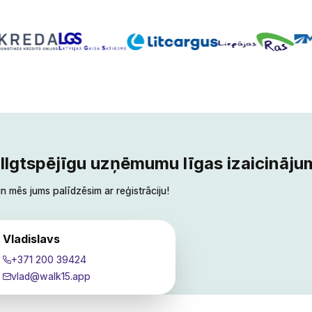
‍‍‌‌‍‍‍‌‍‌‍‌‌‍‍‍‌‌‍‍‌‌‍‍‍‌‍‌‌‌‌‍‍‌‌‌‌‍‌‌‍‍‌‍‌‌‍‌‌‍‍‌‍‍‍‌‌‌‍‍‌‌‌‌‍‌‌‍‍‌‌‌‍‌‌‌‍‍‌‍‍‌‌‌‌‍‍‌‌‍‌‍‌‌‍‌‌‌‌‍‌‌‌‍‍‍‌‍‌‍‌‌‍‍‍‌‌‍‍‌‌‍‍‌‍‌‌‍‌‌‍‍‌‍‍‍‌‌‌‍‍‌‌‍‌‍‌‌‍‍‍‌‌‍‍‌‌‍‍‍‌‌‍‍‌‌‍‌‌‍‍‌‌‌‌‍‍‌‌‍‌‍‌‌‍‍‌‌‌‌‍‌‌‍‍‌‌‍‍‍‌‌‍‍‍‌‍‌‍‌‌‍‍‌‌‍‌‍‌‌‍‌‍‌‌‌‌‌‌‍‍‌‌‌‌‍‌‌‍‍‌‌‍‍‍‌‌‍‍‌‌‍‌‍‌‌‌‍‌‍‍‍‌‌‌‍‍‌‌‍‍‌‌‌‍‍‌‍‍‍‍‌‌‍‍‍‌‌‍‌‌‌‍‍‌‍‍‌‍‌‌‌‍‌‍‍‍‌‌‌‍‍‍‌‍‌‌‌‌‍‍‌‍‌‌‍‌‌‍‍‍‌‍‌‌‌‌‍‍‌‍‍‌‌‌‌‍‍‌‌‍‌‍‌‌‌‍‌‌‌‍‌
‌‌‌‌‍‌‌‍‍‌‌‌‍‌‌‌‍‍‌‍‍‌‌‌‌‍‍‌‌‍‌‍‌‌‍‌‌‌‌‍‌‌‌‍‍‍‌‍‌‍‌‌‍‍‍‌‌‍‍‌‌‍‍‌‍‌‌‍‌‌‍‍‌‍‍‍‌‌‌‍‍‌‌‍‌‍‌‌‍‍‍‌‌‍‍‌‌‍‍‍‌‌‍‍‌‌‍‌‌‍‍‌‌‌‌‍‍‌‌‍‌‍‌‌‍‍‌‌‌‌‍‌‌‍‍‌‌‍‍‍‌‌‍‍‍‌‍‌‍‌‌‍‍‌‌‍‌‍‌‌‍‌‍‌‌‌‌‌‌‍‍‌‌‌‌‍‌‌‍‍‌‌‍‍‍‌‌‍‍‌‌‍‌‍‌‌‌‍‌‍‍‍‌‌‌‍‍‌‌‍‍‌‌‌‍‍‌‍‍‍‍‌‌‍‍‍‌‌‍‌‌‌‍‍‌‍‍‌‍‌‌‌‍‌‍‍‍‌‌‌‍‍‌‌‌‍‌‌‌‍‍‌‍‍‍‍‌‌‍‍‌‌‍‌‌‌‌‍‍‍‍‌‌‍‌‌‌‍‌‌‌‍‌‌‌‍‍‍‍‍‌‍‌‌‌‌‌‍‌‍‌‌
Vladislavs
+371 200 39424
vlad@walk15.app