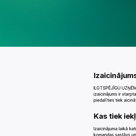
Izaicinājums uzņēmumiem‌‍‍‍‍‌‍‍‌‌‌‍‌‌‌‍‌‌‌‍‍‌‍‌‍‍‌‌‌‍‌‌‌‍‌‌‌‌‍‍‍‌‍‌‌‌‌‍‌‌‌‍‌‌‌‍‌‍‌‌‍‍‌‌‍‍‍‌‍‌‍‌‌‍‍‍‌‌‍‍‌‌‍‍‍‌‍‌‌‌‌‍‍‌‌‌‌‍‌‌‍‍‌‍‌‌‍‌‌‍‍‌‍‍‍‌‌‌‍‍‌‌‌‌‍‌‌‍‍‌‌‌‍‌‌‌‍‍‌‍‍‌‌‌‌‍‍‌‌‍‌‍‌‌‍‌‌‌‌‍‌‌‌‍‍‍‌‍‌‍‌‌‍‍‍‌‌‍‍‌‌‍‍‌‍‌‌‍‌‌‍‍‌‍‍‍‌‌‌‍‍‌‌‍‌‍‌‌‍‍‍‌‌‍‍‌‌‍‍‍‌‌‍‍‌‌‍‌‌‍‍‌‌‌‌‍‍‌‌‍‌‍‌‌‍‍‌‌‌‌‍‌‌‍‍‌‌‍‍‍
ILGTSPĒJĪGU UZŅĒM
izaicinājums ir starpt
piedalīties tiek aicinā
Kas tiek iekļauts?‌‍‍‍‍‌‍‍‌‌‌‍‌‌‌‍‌‌‌‍‍‌‍‌‍‍‌‌‌‍‌‌‌‍‌‌‌‌‍‍‍‌‍‌‌‌‌‍‌‌‌‍‌‌‌‍‌‍‌‌‍‍‌‌‍‍‍‌‍‌‍‌‌‍‍‍‌‌‍‍‌‌‍‍‍‌‍‌‌‌‌‍‍‌‌‌‌‍‌‌‍‍‌‍‌‌‍‌‌‍‍‌‍‍‍‌‌‌‍‍‌‌‌‌‍‌‌‍‍‌‌‌‍‌‌‌‍‍‌‍‍‌‌‌‌‍‍‌‌‍‌‍‌‌‍‌‌‌‌‍‌‌‌‍‍‍‌‍‌‍‌‌‍‍‍‌‌‍‍‌‌‍‍‌‍‌‌‍‌‌‍‍‌‍‍‍‌‌‌‍‍‌‌‍‌‍‌‌‍‍‍‌‌‍‍‌‌‍‍‍‌‌‍‍‌‌‍‌‌‍‍‌‌‌‌‍‍‌‌‍‌‍‌‌‍‍‌‌‌‌‍‌‌‍‍‌‌‍‍‍‌‌‍‍‍‌‍‌‍‌‌‍‍‌‌‍‌‍‌‌‍‌‍‌‌‌‌‌‌‍‍‌‌‌‌‍‌‌‍‍‌‌‍‍‍‌‌‍‍‌‌‍‌‍‌‌‌‍‌‍‍‍‌‌‌‍‍‌‌‍‌‍‌‌‍‍‍‍‌‌‌‌‌‍‍‍‌‌‌‌‌‌‍‍‌‍‍‌‌‌‌‍‍‌‌‌‌‍‌‌‍‍‌‍‍‍‌‌‌‍‍
Izaicinājuma laikā k
komandas sastāvs un