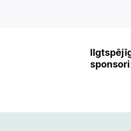
Ilgtspēj
sponsori