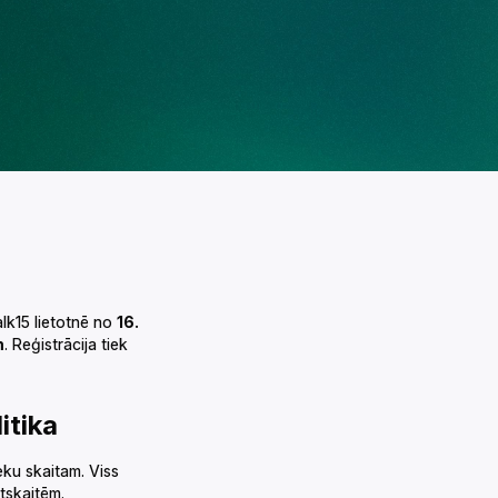
alk15 lietotnē no
16.
m
. Reģistrācija tiek
‌‌‌‌‌‌‍‍‍‌‌‍‌‌‌‍‍‌‍‌‌‍‌‌‍‍‌‌‌‍‍‌‌‍‍‌‌‍‌‍‌‌‌‍‌‍‍‍‌‌‌‍‍‍‌‍‌‌‌‌‍‍‌‍‌‌‍‌‌‍‍‍‌‍‌‌‌‌‍‍‌‍‍‌‌‌‌‍‍‌‌‍‌‍‌‌‌‍‌‌‌‍‌‌‌‍‍‍‍‍‌‍‌‌‌‌‌‍‌‍‌‌
eku skaitam. Viss
‌‌‍‍‌‌‍‍‌‌‍‌‍‌‌‌‍‌‍‍‍‌‌‌‍‍‌‌‍‌‌‌‌‍‍‌‌‍‌‍‌‌‍‍‍‌‌‍‍‌‌‍‍‌‌‌‍‍‌‌‍‍‍‌‌‍‌‌‌‍‍‌‍‌‌‍‌‌‍‍‍‌‌‌‌‌‌‍‍‍‌‍‌‌‌‌‍‍‌‍‌‌‍‌‌‍‍‌‍‍‍‍‌‌‍‍‌‍‍‍‌‌‌‌‍‌‌‌‍‌‌‌‍‍‍‍‍‌‍‌‌‌‌‌‍‌‍‌‌