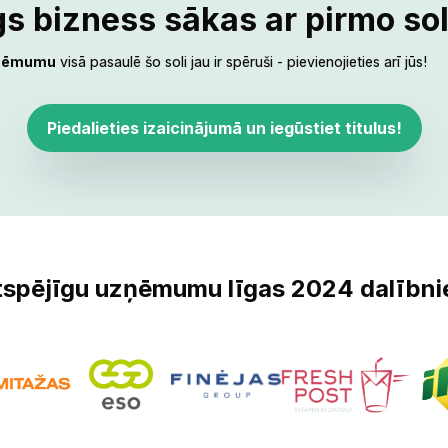
‍‍‍‌‍‌‌‌‌‍‍‌‌‌‌‍‌‌‍‍‌‍‌‌‍‌‌‍‍‌‍‍‍‌‌‌‍‍‌‌‌‌‍‌‌‍‍‌‌‌‍‌‌‌‍‍‌‍‍‌‌‌‌‍‍‌‌‍‌‍‌‌‍‌‌‌‌‍‌‌‌‍‍‍‌‍‌‍‌‌‍‍‍‌‌‍‍‌‌‍‍‌‍‌‌‍‌‌‍‍‌‍‍‍‌‌‌‍‍‌‌‍‌‍‌‌‍‍‍‌‌‍‍‌‌‍‍‍‌‌‍‍‌‌‍‌‌‍‍‌‌‌‌‍‍‌‌‍‌‍‌‌‍‍‌‌‌‌‍‌‌‍‍‌‌‍‍‍‌‌‍‍‍‌‍‌‍‌‌‍‍‌‌‍‌‍‌‌‍‌‍‌‌‌‌‌‌‍‍‌‌‌‌‍‌‌‍‍‌‌‍‍‍‌‌‍‍‌‌‍‌‍‌‌‌‍‌‍‍‍‌‌‌‍‍‌‌‌‍‍‌‌‍‍‍‌‍‌‌‌‌‍‍‌‌‌‌‍‌‌‍‌‍‌‌‍‍‌‌‍‍‌‌‍‌‍‌‌‍‍‌‌‌‍‍‌‌‍‍‍‌‍‌‌‌‌‍‍‌‍‌‌‍‌‌‍‍‌‍‍‍‍‌‌‍‍‌‍‍‍‌‌‌‌‍‌‍‍‍‌‌‌‍‍‍‌‍‌‌‌‌‍‍‌‍‌‌‍‌‌‍‍‍‌‍‌‌‌‌‍‍‌‍‍‌‌‌‌‍‍‌‌‍‌‍‌‌‌‍‌‌‌‍
zņēmumu
visā pasaulē šo soli jau ir spēruši - pievienojieties arī jūs!‌‍‍‍‍‌‍‍‌‌‌‍‌‌‌‍‌‌‌‍‍‌‍‌‍‍‌‌‌‍‌‌‌‍‌‌‌‌‍‍‍‌‍‌‌‌‌‍‌‌‌‍‌‌‌‍‌‍‌‌‍‍‌‌‍‍‍‌‍‌‍‌‌‍‍‍‌‌‍‍‌‌‍‍‍‌‍‌‌‌‌‍‍‌‌‌‌‍‌‌‍‍‌‍‌‌‍‌‌‍‍‌‍‍‍‌‌‌‍‍‌‌‌‌‍‌‌‍‍‌‌‌‍‌‌‌‍‍‌‍‍‌‌‌‌‍‍‌‌‍‌‍‌‌‍‌‌‌‌‍‌‌‌‍‍‍‌‍‌‍‌‌‍‍‍‌‌‍‍‌‌‍‍‌‍‌‌‍‌‌‍‍‌‍‍‍‌‌‌‍‍‌‌‍‌‍‌‌‍‍‍‌‌‍‍‌‌‍‍‍‌‌‍‍‌‌‍‌‌‍‍‌‌‌‌‍‍‌‌‍‌‍‌‌‍‍‌‌‌‌‍‌‌‍‍‌‌‍‍‍‌‌‍‍‍‌‍‌‍‌‌‍‍‌‌‍‌‍‌‌‍‌‍‌‌‌‌‌‌‍‍‌‌‌‌‍‌‌‍‍‌‌‍‍‍‌‌‍‍‌‌‍‌‍‌‌‌‍‌‍‍‍‌‌‌‍‍‌‌‌‍‍‌‌‍‍‍‌‍‌‌‌‌‍‍‌‌‌‌‍‌‌‍‌‍‌‌‍‍‌‌‍‍‌‌‍‌‍‌‌‍‍‌‌‌‍‍‌‌‍‍‍‌‍‌‌‌‌‍‍‌‍‌‌‍‌‌‍‍‌‍‍‍‍‌‌‍‍‌‍‍‍‌‌‌‌‍‌‍‍‍‌‌‌‍‍‍‌‌‍‍‌‌‍‍‍‌‍‌‍‌‌‍‍‌‌‌‍‌‌‌‍‍‍‌‍‌‌‌‌‍‍‌‍‌‌‍‌‌‍‍‍‌‍‌‌‌‌‍‍‌‍‍‌‌‌‌‍‍‌‌‍‌‍‌‌‌‍‌‌‌‍‌‌‌‍‍‍‍‍‌‍‌‌‌‌‌‍‌‍‌‌
Piedalieties izaicinājumā un iegūstiet titulus!‌‍‍‍‍‌‍‍‌‌‌‍‌‌‌‍‌‌‌‍‍‌‍‌‍‍‌‌‌‍‌‌‌‍‌‌‌‌‍‍‍‌‍‌‌‌‌‍‌‌‌‍‌‌‌‍‌‍‌‌‍‍‌‌‍‍‍‌‍‌‍‌‌‍‍‍‌‌‍‍‌‌‍‍‍‌‍‌‌‌‌‍‍‌‌‌‌‍‌‌‍‍‌‍‌‌‍‌‌‍‍‌‍‍‍‌‌‌‍‍‌‌‌‌‍‌‌‍‍‌‌‌‍‌‌‌‍‍‌‍‍‌‌‌‌‍‍‌‌‍‌‍‌‌‍‌‌‌‌‍‌‌‌‍‍‍‌‍‌‍‌‌‍‍‍‌‌‍‍‌‌‍‍‌‍‌‌‍‌‌‍‍‌‍‍‍‌‌‌‍‍‌‌‍‌‍‌‌‍‍‍‌‌‍‍‌‌‍‍‍‌‌‍‍‌‌‍‌‌‍‍‌‌‌‌‍‍‌‌‍‌‍‌‌‍‍‌‌‌‌‍‌‌‍‍‌‌‍‍‍‌‌‍‍‍‌‍‌‍‌‌‍‍‌‌‍‌‍‌‌‍‌‍‌‌‌‌‌‌‍‍‌‌‌‌‍‌‌‍‍‌‌‍‍‍‌‌‍‍‌‌‍‌‍‌‌‌‍‌‍‍‍‌‌‌‍‍‌‌‌‍‍‌‌‍‍‍‌‍‌‌‌‌‍‍‌‌‌‌‍‌‌‍‌‍‌‌‍‍‌‌‍‍‌‌‍‌‍‌‌‍‍‌‌‌‍‍‌‌‍‍‍‌‍‌‌‌‌‍‍‌‍‌‌‍‌‌‍‍‌‍‍‍‍‌‌‍‍‌‍‍‍‌‌‌‌‍‌‍‍‍‌‌‌‍‍‌‌‌‍‍‌‌‍‍‍‌‍‌‌‌‌‍‍‌‌‌‌‍‌‌‌‍‌‌‌‍‌‌‌‍‍‍‍‍‌‍‌‌‌‌‌‍‌‍‌‌
gtspējīgu uzņēmumu līgas 2024 dalībnie