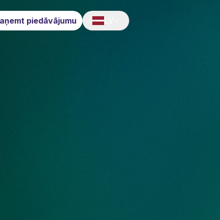
aņemt piedāvājumu
LV