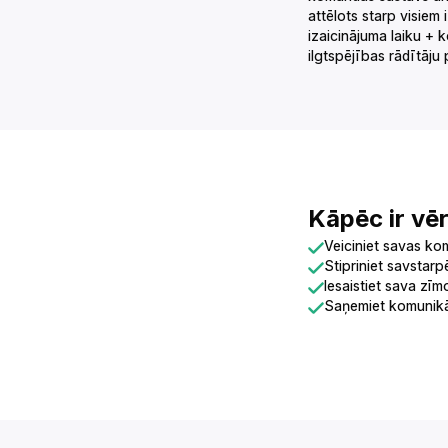
attēlots starp visiem
izaicinājuma laiku + 
ilgtspējības rādītāju pārskats.‌‍‍‍‍‌‍‍‌‌‌‍‌‌‌‍‌‌‌‍‍‌‍‌‍‍‌‌‌‍‌‌‌‍‌‌‌‌‍‍‍‌‍‌‌‌‌‍‌‌‌‍‌‌‌‍‌‍‌‌‍‍‌‌‍‍‍‌‍‌‍‌‌‍‍‍‌‌‍‍‌‌‍‍‍‌‍‌‌‌‌‍‍‌‌‌‌‍‌‌‍‍‌‍‌‌‍‌‌‍‍‌‍‍‍‌‌‌‍‍‌‌‌‌‍‌‌‍‍‌‌‌‍‌‌‌‍‍‌‍‍‌‌‌‌‍‍‌‌‍‌‍‌‌‍‌‌‌‌‍‌‌‌‍‍‍‌‍‌‍‌‌‍‍‍‌‌‍‍‌‌‍‍‌‍‌‌‍‌‌‍‍‌‍‍‍‌‌‌‍‍‌‌‍‌‍‌‌‍‍‍‌‌‍‍‌‌‍‍‍‌‌‍‍‌‌‍‌‌‍‍‌‌‌‌‍‍‌‌‍‌‍‌‌‍‍‌‌‌‌‍‌‌‍‍‌‌‍‍‍‌‌‍‍‍‌‍‌‍‌‌‍‍‌‌‍‌‍‌‌‍‌‍‌‌‌‌‌‌‍‍‌‌‌‌‍‌‌‍‍‌‌‍‍‍‌‌‍‍‌‌‍‌‍‌‌‌‍‌‍‍‍‌‌‌‍‍‌‌‍‌‍‌‌‍‍‍‍‌‌‌‌‌‍‍‍‌‌‌‌‌‌‍‍‌‍‍‌‌‌‌‍‍‌‌‌‌‍‌‌‍‍‌‍‍‍‌‌‌‍‍‌‌‌‌‍‌‌‍‍‍‌‍‌‌‌‌‍‍‌‍‌‌‍‌‌‍‍‌‍‍‍‍‌‌‍‍‌‍‍‍‌‌‌‌‍‌‍‍‍‌‌‌‍
Kāpēc ir vērts piedalīties?‌‍‍‍‍‌‍‍‌‌‌‍‌‌‌‍‌‌‌‍‍‌‍‌‍‍‌‌‌‍‌‌‌‍‌‌‌‌‍‍‍‌‍‌‌‌‌‍‌‌‌‍‌‌‌‍‌‍‌‌‍‍‌‌‍‍‍‌‍‌‍‌‌‍‍‍‌‌‍‍‌‌‍‍‍‌‍‌‌‌‌‍‍‌‌‌‌‍‌‌‍‍‌‍‌‌‍‌‌‍‍‌‍‍‍‌‌‌‍‍‌‌‌‌‍‌‌‍‍‌‌‌‍‌‌‌‍‍‌‍‍‌‌‌‌‍‍‌‌‍‌‍‌‌‍‌‌‌‌‍‌‌‌‍‍‍‌‍‌‍‌‌‍‍‍‌‌‍‍‌‌‍‍‌‍‌‌‍‌‌
Veiciniet savas komandas fizisko aktivitāti un veselīgākus ieradumus.‌‍‍‍‍‌‍‍‌‌‌‍‌‌‌‍‌‌‌‍‍‌‍‌‍‍‌‌‌‍‌‌‌‍‌‌‌‌‍‍‍‌‍‌‌‌‌‍‌‌‌‍‌‌‌‍‌‍‌‌‍‍‌‌‍‍‍‌‍‌‍‌‌‍‍‍
Stipriniet savstarpējo sadarbību un komandas garu.‌‍‍‍‍‌‍‍‌‌‌‍‌‌‌‍‌‌‌‍‍‌‍‌‍‍‌‌‌‍‌‌‌‍‌‌‌‌‍‍‍‌‍‌‌‌‌‍‌‌‌‍‌‌‌‍‌‍‌‌‍‍‌‌‍‍‍‌‍‌‍‌‌‍‍‍‌‌‍‍‌‌‍‍‍‌‍‌‌‌‌‍‍‌‌‌‌‍‌‌‍‍‌‍‌‌‍‌‌‍‍‌‍‍‍‌‌‌‍‍‌‌‌‌‍‌‌‍‍‌‌‌‍‌‌‌
Iesaistiet sava zīmola fanus un klientus nozīmīgās aktivitātēs.‌‍‍‍‍‌‍‍‌‌‌‍‌‌‌‍‌‌‌‍‍‌‍‌‍‍‌‌‌‍‌‌‌‍‌‌‌‌‍‍‍‌‍‌‌‌‌‍‌‌‌‍‌‌‌‍‌‍‌‌‍‍‌‌‍‍‍‌‍‌‍‌‌‍‍‍‌‌‍‍‌‌‍‍‍‌‍‌‌‌‌‍‍‌‌‌‌‍
Saņemiet komunikācijas paketi un ilgtspējības rādītāju pārskatu.‌‍‍‍‍‌‍‍‌‌‌‍‌‌‌‍‌‌‌‍‍‌‍‌‍‍‌‌‌‍‌‌‌‍‌‌‌‌‍‍‍‌‍‌‌‌‌‍‌‌‌‍‌‌‌‍‌‍‌‌‍‍‌‌‍‍‍‌‍‌‍‌‌‍‍‍‌‌‍‍‌‌‍‍‍‌‍‌‌