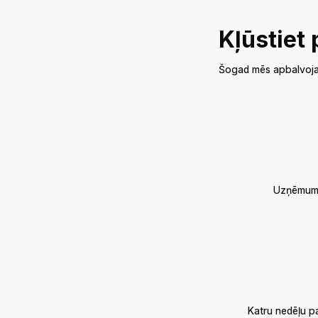
Kļūstiet par čempioniem!‌‍‍‍‍‌‍‍‌‌‌‍‌‌‌‍‌‌‌‍‍‌‍‌‍‍‌‌‌‍‌‌‌‍‌‌‌‌‍‍‍‌‍‌‌‌‌‍‌‌‌‍‌‌‌‍‌‍‌‌‍‍‌‌‍‍‍‌‍‌‍‌‌‍‍‍‌‌‍‍‌‌‍‍‍‌‍‌‌‌‌‍‍‌‌‌‌‍‌‌‍‍‌‍‌‌‍‌‌‍‍‌‍‍‍‌‌‌‍‍‌‌‌‌‍‌‌‍‍‌‌‌‍‌‌‌‍‍‌‍‍‌‌‌‌‍‍‌‌‍
Šogad mēs apbalvojam uzņēmumus par iesaisti, komandas darbu un kopīgu kustību.‌‍‍‍‍‌‍‍‌‌‌‍‌‌‌‍‌‌‌‍‍‌‍‌‍‍‌‌‌‍‌‌‌‍‌‌‌‌‍‍‍‌‍‌‌‌‌‍‌‌‌‍‌‌‌‍‌‍‌‌‍‍‌‌‍‍‍
Uzņēmumi, kuri savā lieluma kategorijā savāks visvairāk soļu, saņems kafijas
Katru nedēļu 