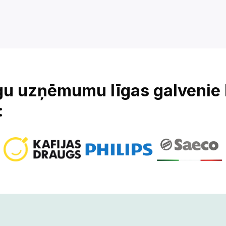
īgu uzņēmumu līgas galvenie
: