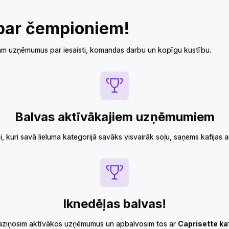
‌‍‌‌‍‌‌‌‌‍‌‌‌‍‍‍‌‍‌‍‌‌‍‍‍‌‌‍‍‌‌‍‍‌‍‌‌‍‌‌‍‍‌‍‍‍‌‌‌‍‍‌‌‍‌‍‌‌‍‍‍‌‌‍‍‌‌‍‍‍‌‌‍‍‌‌‍‌‌‍‍‌‌‌‌‍‍‌‌‍‌‍‌‌‍‍‌‌‌‌‍‌‌‍‍‌‌‍‍‍‌‌‍‍‍‌‍‌‍‌‌‍‍‌‌‍‌‍‌‌‍‌‍‌‌‌‌‌‌‍‍‌‌‌‌‍‌‌‍‍‌‌‍‍‍‌‌‍‍‌‌‍‌‍‌‌‌‍‌‍‍‍‌‌‌‍‍‍‌‌‍‌‌‌‍‍‌‌‍‌‍‌‌‍‍‍‌‍‍‍‌‌‍‍‌‌‌‌‍‌‌‍‍‍‌‌‍‌‌‌‍‍‌‌‍‌‌‌‌‍‍‍‌‌‍‍‌‌‌‍‌‍‍‍‌‌‌‍‍‍‌‍‌‌‌‌‍‍‌‍‌‌‍‌‌‍‍‍‌‍‌‌‌‌‍‍‌‍‍‌‌‌‌‍‍‌‌‍‌‍‌‌‌‍‌‌‌‍‌‌‌‍‍‍‍‍‌‍‌‌‌‌‌‍‌‍‌‌
‌‍‌‍‌‌‍‍‍‌‌‍‍‌‌‍‍‍‌‍‌‌‌‌‍‍‌‌‌‌‍‌‌‍‍‌‍‌‌‍‌‌‍‍‌‍‍‍‌‌‌‍‍‌‌‌‌‍‌‌‍‍‌‌‌‍‌‌‌‍‍‌‍‍‌‌‌‌‍‍‌‌‍‌‍‌‌‍‌‌‌‌‍‌‌‌‍‍‍‌‍‌‍‌‌‍‍‍‌‌‍‍‌‌‍‍‌‍‌‌‍‌‌‍‍‌‍‍‍‌‌‌‍‍‌‌‍‌‍‌‌‍‍‍‌‌‍‍‌‌‍‍‍‌‌‍‍‌‌‍‌‌‍‍‌‌‌‌‍‍‌‌‍‌‍‌‌‍‍‌‌‌‌‍‌‌‍‍‌‌‍‍‍‌‌‍‍‍‌‍‌‍‌‌‍‍‌‌‍‌‍‌‌‍‌‍‌‌‌‌‌‌‍‍‌‌‌‌‍‌‌‍‍‌‌‍‍‍‌‌‍‍‌‌‍‌‍‌‌‌‍‌‍‍‍‌‌‌‍‍‍‌‌‍‌‌‌‍‍‌‌‍‌‍‌‌‍‍‍‌‍‍‍‌‌‍‍‌‌‌‌‍‌‌‍‍‍‌‌‍‌‌‌‍‍‌‌‍‌‌‌‌‍‍‍‌‌‍‍‌‌‌‍‌‍‍‍‌‌‌‍‍‍‌‌‍‍‌‌‍‍‍‌‍‌‍‌‌‍‍‌‌‌‍‌‌‌‍‍‍‌‍‌‌‌‌‍‍‌‍‌‌‍‌‌‍‍‍‌‍‌‌‌‌‍‍‌‍‍‌‌‌‌‍‍‌‌‍‌‍‌‌‌‍‌‌‌‍‌‌‌‍‍‍‍‍‌‍‌‌‌‌‌‍‌‍‌‌
Balvas aktīvākajiem uzņēmumiem‌‍‍‍‍‌‍‍‌‌‌‍‌‌‌‍‌‌‌‍‍‌‍‌‍‍‌‌‌‍‌‌‌‍‌‌‌‌‍‍‍‌‍‌‌‌‌‍‌‌‌‍‌‌‌‍‌‍‌‌‍‍‌‌‍‍‍‌‍‌‍‌‌‍‍‍‌‌‍‍‌‌‍‍‍‌‍‌‌‌‌‍‍‌‌‌‌‍‌‌‍‍‌‍‌‌‍‌‌‍‍‌‍‍‍‌‌‌‍‍‌‌‌‌‍‌‌‍‍‌‌‌‍‌‌‌‍‍‌‍‍‌‌‌‌‍‍‌‌‍‌‍‌‌‍‌‌‌‌‍‌‌‌‍‍‍‌‍‌‍‌‌‍‍‍‌‌‍‍‌‌‍‍‌‍‌‌‍‌‌‍‍‌‍‍‍‌‌‌‍‍‌‌‍‌‍‌‌‍‍‍‌‌‍‍‌‌‍‍‍‌‌‍‍‌‌‍‌‌‍‍‌‌‌‌‍‍‌‌‍‌‍‌‌‍‍‌‌‌‌‍‌‌‍‍‌‌‍‍‍‌‌‍‍‍‌‍‌‍‌‌‍‍‌‌‍‌‍‌‌‍‌‍‌‌‌‌‌‌‍‍‌‌‌‌‍‌‌‍‍‌‌‍‍‍‌‌‍‍‌‌‍‌‍‌‌‌‍‌‍‍‍‌‌‌‍‍‍‌‌‍‌‌‌‍‍‌‌‍‌‍‌‌‍‍‍‌‍‍‍‌‌‍‍‌‌‌‌‍‌‌‍‍‍‌‌‍‌‌‌‍‍‌‌‍‌‌‌‌‍‍‍‌‌‍‍‌‌‌‍‌‍‍‍‌‌‌‍‍‌‌‌‍‍‌‌‍‍‌‌‌‌‍‌‌‍‍‍‌‍‌‌‌‌‍‍‌‌‍‌‍‌‌‍‍‌‌‍‍‍‌‌‍‍‌‍‍‍‍‌‌‍‍‍‌‌‍‌‌‌‍‍‌‍‌‌‍‌‌‍‍‌‌‍‌‍‌‌‍‍‍‌‌‍‍‌‌‌‍‌‍‍‍‌‌‌‌‍‍‌‌‌‌‌‌‌‍‌‍‍‍‌‌‌‍‍‍‌‍‌‌‌‌‍‍‌‍‌‌‍‌‌‍‍‍‌‍‌‌‌‌‍‍‌‍‍‌‌‌‌‍‍‌‌‍‌‍‌‌‌‍‌‌‌‍‌‌‌‍‍‍‍‍‌‍‌‌‌‌‌‍‌‍‌‌
 automātus.‌‍‍‍‍‌‍‍‌‌‌‍‌‌‌‍‌‌‌‍‍‌‍‌‍‍‌‌‌‍‌‌‌‍‌‌‌‌‍‍‍‌‍‌‌‌‌‍‌‌‌‍‌‌‌‍‌‍‌‌‍‍‌‌‍‍‍‌‍‌‍‌‌‍‍‍‌‌‍‍‌‌‍‍‍‌‍‌‌‌‌‍‍‌‌‌‌‍‌‌‍‍‌‍‌‌‍‌‌‍‍‌‍‍‍‌‌‌‍‍‌‌‌‌‍‌‌‍‍‌‌‌‍‌‌‌‍‍‌‍‍‌‌‌‌‍‍‌‌‍‌‍‌‌‍‌‌‌‌‍‌‌‌‍‍‍‌‍‌‍‌‌‍‍‍‌‌‍‍‌‌‍‍‌‍‌‌‍‌‌‍‍‌‍‍‍‌‌‌‍‍‌‌‍‌‍‌‌‍‍‍‌‌‍‍‌‌‍‍‍‌‌‍‍‌‌‍‌‌‍‍‌‌‌‌‍‍‌‌‍‌‍‌‌‍‍‌‌‌‌‍‌‌‍‍‌‌‍‍‍‌‌‍‍‍‌‍‌‍‌‌‍‍‌‌‍‌‍‌‌‍‌‍‌‌‌‌‌‌‍‍‌‌‌‌‍‌‌‍‍‌‌‍‍‍‌‌‍‍‌‌‍‌‍‌‌‌‍‌‍‍‍‌‌‌‍‍‍‌‌‍‌‌‌‍‍‌‌‍‌‍‌‌‍‍‍‌‍‍‍‌‌‍‍‌‌‌‌‍‌‌‍‍‍‌‌‍‌‌‌‍‍‌‌‍‌‌‌‌‍‍‍‌‌‍‍‌‌‌‍‌‍‍‍‌‌‌‍‍‌‌‌‍‍‌‌‍‍‌‌‌‌‍‌‌‍‍‍‌‍‌‌‌‌‍‍‌‌‍‌‍‌‌‍‍‌‌‍‍‍‌‌‍‍‌‍‍‍‍‌‌‍‍‍‌‌‍‌‌‌‍‍‌‍‌‌‍‌‌‍‍‌‌‍‌‍‌‌‍‍‍‌‌‍‍‌‌‌‍‌‍‍‍‌‌‌‌‍‍‌‌‌‌‌‌‌‍‌‍‍‍‌‌‌‍‍‍‌‌‍‍‌‌‍‍‍‌‍‌‍‌‌‍‍‌
Iknedēļas balvas!‌‍‍‍‍‌‍‍‌‌‌‍‌‌‌‍‌‌‌‍‍‌‍‌‍‍‌‌‌‍‌‌‌‍‌‌‌‌‍‍‍‌‍‌‌‌‌‍‌‌‌‍‌‌‌‍‌‍‌‌‍‍‌‌‍‍‍‌‍‌‍‌‌‍‍‍‌‌‍‍‌‌‍‍‍‌‍‌‌‌‌‍‍‌‌‌‌‍‌‌‍‍‌‍‌‌‍‌‌‍‍‌‍‍‍‌‌‌‍‍‌‌‌‌‍‌‌‍‍‌‌‌‍‌‌‌‍‍‌‍‍‌‌‌‌‍‍‌‌‍‌‍‌‌‍‌‌‌‌‍‌‌‌‍‍‍‌‍‌‍‌‌‍‍‍‌‌‍‍‌‌‍‍‌‍‌‌‍‌‌‍‍‌‍‍‍‌‌‌‍‍‌‌‍‌‍‌‌‍‍‍‌‌‍‍‌‌‍‍‍‌‌‍‍‌‌‍‌‌‍‍‌‌‌‌‍‍‌‌‍‌‍‌‌‍‍‌‌‌‌‍‌‌‍‍‌‌‍‍‍‌‌‍‍‍‌‍‌‍‌‌‍‍‌‌‍‌‍‌‌‍‌‍‌‌‌‌‌‌‍‍‌‌‌‌‍‌‌‍‍‌‌‍‍‍‌‌‍‍‌‌‍‌‍‌‌‌‍‌‍‍‍‌‌‌‍‍‍‌‌‍‌‌‌‍‍‌‌‍‌‍‌‌‍‍‍‌‍‍‍‌‌‍‍‌‌‌‌‍‌‌‍‍‍‌‌‍‌‌‌‍‍‌‌‍‌‌‌‌‍‍‍‌‌‍‍‌‌‌‍‌‍‍‍‌‌‌‍‍‌‌‌‍‍‌‌‍‍‌‌‌‌‍‌‌‍‍‍‌‍‌‌‌‌‍‍‌‌‍‌‍‌‌‍‍‌‌‍‍‍‌‌‍‍‌‍‍‍‍‌‌‍‍‍‌‌‍‌‌‌‍‍‌‍‌‌‍‌‌‍‍‌‌‍‌‍‌‌‍‍‍‌‌‍‍‌‌‌‍‌‍‍‍‌‌‌‌‍‍‌‌‌‍‌‌‌‍‌‍‍‍‌‌‌‍‍‍‌‍‌‌‌‌‍‍‌‍‌‌‍‌‌‍‍‍‌‍‌‌‌‌‍‍‌‍‍‌‌‌‌‍‍‌‌‍‌‍‌‌‌‍‌‌‌‍‌‌‌‍‍‍‍‍‌‍‌‌‌‌‌‍‌‍‌‌
paziņosim aktīvākos uzņēmumus un apbalvosim tos ar
Caprisette ka