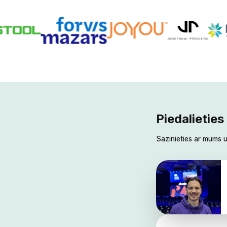
Piedalieties Ilgtspējīgu uzņēmumu līgas izaicinājumā‌‍‍‍‍‌‍‍‌‌‌‍‌‌‌‍‌‌‌‍‍‌‍‌‍‍‌‌‌‍‌‌‌‍‌‌‌‌‍‍‍‌‍‌‌‌‌‍‌‌‌‍‌‌‌‍‌‍‌‌
Sazinieties ar mums un mēs jums palīdzēsim ar reģistrāciju!‌‍‍‍‍‌‍‍‌‌‌‍‌‌‌‍‌‌‌‍‍‌‍‌‍‍‌‌‌‍‌‌‌‍‌‌‌‌‍‍‍‌‍‌‌‌‌‍‌‌‌‍‌‌‌‍‌‍‌‌‍‍‌‌‍‍‍‌‍‌‍‌‌‍‍‍‌‌‍‍‌‌‍‍‍‌‍‌‌‌‌‍‍‌‌‌‌‍‌‌‍‍‌‍‌‌‍‌‌‍‍‌‍‍‍‌‌‌‍‍