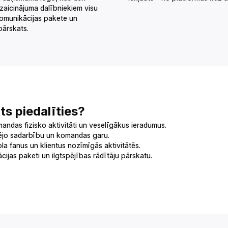
 izaicinājuma dalībniekiem visu
komunikācijas pakete un
‍‍‌‌‍‌‌‌‍‍‌‌‍‌‍‌‌‍‍‍‌‍‍‍‌‌‍‍‌‌‌‌‍‌‌‍‍‍‌‌‍‌‌‌‍‍‌‌‍‌‌‌‌‌‍‌‍‍‍‌‌‌‍‍‌‌‍‌‌‌‌‍‍‌‌‍‌‍‌‌‍‍‍‌‌‍‍‌‌‍‍‌‌‌‍‍‌‌‍‍‍‌‌‍‌‌‌‍‍‌‍‌‌‍‌‌‍‍‍‌‌‌‌‌‌‍‍‍‌‍‌‌‌‌‍‍‌‍‌‌‍‌‌‍‍‌‍‍‍‍‌‌‍‍‌‍‍‍‌‌‌‌‍‌‌‌‍‌‌‌‍‍‍‍‍‌‍‌‌‌‌‌‍‌‍‌‌
‍‍‌‍‍‍‌‌‌‍‍‌‌‍‌‍‌‌‍‍‍‌‌‍‍‌‌‍‍‍‌‌‍‍‌‌‍‌‌‍‍‌‌‌‌‍‍‌‌‍‌‍‌‌‍‍‌‌‌‌‍‌‌‍‍‌‌‍‍‍‌‌‍‍‍‌‍‌‍‌‌‍‍‌‌‍‌‍‌‌‍‌‍‌‌‌‌‌‌‍‍‌‌‌‌‍‌‌‍‍‌‌‍‍‍‌‌‍‍‌‌‍‌‍‌‌‌‍‌‍‍‍‌‌‌‍‍‍‌‍‍‌‌‌‍‍‌‍‌‌‍‌‌‍‍‌‌‍‌‌‌‌‍‍‌‌‍‌‍‌‌‍‍‌‍‍‍‍‌‌‌‍‌‍‍‍‌‌‌‍‍‍‌‍‌‌‌‌‍‍‌‍‌‌‍‌‌‍‍‍‌‍‌‌‌‌‍‍‌‍‍‌‌‌‌‍‍‌‌‍‌‍‌‌‌‍‌‌‌‍‌‌‌‍‍‍‍‍‌‍‌‌‌‌‌‍‌‍‌‌
‌‌‍‍‌‌‍‍‍‌‍‌‌‌‌‍‍‌‌‌‌‍‌‌‍‍‌‍‌‌‍‌‌‍‍‌‍‍‍‌‌‌‍‍‌‌‌‌‍‌‌‍‍‌‌‌‍‌‌‌‍‍‌‍‍‌‌‌‌‍‍‌‌‍‌‍‌‌‍‌‌‌‌‍‌‌‌‍‍‍‌‍‌‍‌‌‍‍‍‌‌‍‍‌‌‍‍‌‍‌‌‍‌‌‍‍‌‍‍‍‌‌‌‍‍‌‌‍‌‍‌‌‍‍‍‌‌‍‍‌‌‍‍‍‌‌‍‍‌‌‍‌‌‍‍‌‌‌‌‍‍‌‌‍‌‍‌‌‍‍‌‌‌‌‍‌‌‍‍‌‌‍‍‍‌‌‍‍‍‌‍‌‍‌‌‍‍‌‌‍‌‍‌‌‍‌‍‌‌‌‌‌‌‍‍‌‌‌‌‍‌‌‍‍‌‌‍‍‍‌‌‍‍‌‌‍‌‍‌‌‌‍‌‍‍‍‌‌‌‍‍‍‌‍‍‌‌‌‍‍‌‍‌‌‍‌‌‍‍‌‌‍‌‌‌‌‍‍‌‌‍‌‍‌‌‍‍‌‍‍‍‍‌‌‌‍‌‍‍‍‌‌‌‍‍‌‌‌‍‌‌‌‍‍‌‍‍‍‍‌‌‍‍‌‌‍‌‌‌‌‍‍‍‍‌‌‍‌‌‌‍‌‍‍‍‌‌‌‌‍‍‌‌‌‌‌‌‌‍‌‌‌‍‌‌‌‍‍‍‍‍‌‍‌‌‌‌‌‍‌‍‌‌
‍‍‌‍‍‌‌‌‌‍‍‌‌‍‌‍‌‌‍‌‌‌‌‍‌‌‌‍‍‍‌‍‌‍‌‌‍‍‍‌‌‍‍‌‌‍‍‌‍‌‌‍‌‌‍‍‌‍‍‍‌‌‌‍‍‌‌‍‌‍‌‌‍‍‍‌‌‍‍‌‌‍‍‍‌‌‍‍‌‌‍‌‌‍‍‌‌‌‌‍‍‌‌‍‌‍‌‌‍‍‌‌‌‌‍‌‌‍‍‌‌‍‍‍‌‌‍‍‍‌‍‌‍‌‌‍‍‌‌‍‌‍‌‌‍‌‍‌‌‌‌‌‌‍‍‌‌‌‌‍‌‌‍‍‌‌‍‍‍‌‌‍‍‌‌‍‌‍‌‌‌‍‌‍‍‍‌‌‌‍‍‍‌‍‍‌‌‌‍‍‌‍‌‌‍‌‌‍‍‌‌‍‌‌‌‌‍‍‌‌‍‌‍‌‌‍‍‌‍‍‍‍‌‌‌‍‌‍‍‍‌‌‌‍‍‌‌‌‍‌‌‌‍‍‌‍‍‍‍‌‌‍‍‌‌‍‌‌‌‌‍‍‍‍‌‌‍‌‌‌‍‌‍‍‍‌‌‌‌‍‍‌‌‌‍‌‌‌‍‌‌‌‍‌‌‌‍‍‍‍‍‌‍‌‌‌‌‌‍‌‍‌‌
‌‌‍‍‌‍‌‌‍‌‌‍‍‌‍‍‍‌‌‌‍‍‌‌‌‌‍‌‌‍‍‌‌‌‍‌‌‌‍‍‌‍‍‌‌‌‌‍‍‌‌‍‌‍‌‌‍‌‌‌‌‍‌‌‌‍‍‍‌‍‌‍‌‌‍‍‍‌‌‍‍‌‌‍‍‌‍‌‌‍‌‌‍‍‌‍‍‍‌‌‌‍‍‌‌‍‌‍‌‌‍‍‍‌‌‍‍‌‌‍‍‍‌‌‍‍‌‌‍‌‌‍‍‌‌‌‌‍‍‌‌‍‌‍‌‌‍‍‌‌‌‌‍‌‌‍‍‌‌‍‍‍‌‌‍‍‍‌‍‌‍‌‌‍‍‌‌‍‌‍‌‌‍‌‍‌‌‌‌‌‌‍‍‌‌‌‌‍‌‌‍‍‌‌‍‍‍‌‌‍‍‌‌‍‌‍‌‌‌‍‌‍‍‍‌‌‌‍‍‍‌‍‍‌‌‌‍‍‌‍‌‌‍‌‌‍‍‌‌‍‌‌‌‌‍‍‌‌‍‌‍‌‌‍‍‌‍‍‍‍‌‌‌‍‌‍‍‍‌‌‌‍‍‌‌‌‍‌‌‌‍‍‌‍‍‍‍‌‌‍‍‌‌‍‌‌‌‌‍‍‍‍‌‌‍‌‌‌‍‌‍‍‍‌‌‌‌‍‍‌‌‍‌‌‌‌‍‌‌‌‍‌‌‌‍‍‍‍‍‌‍‌‌‌‌‌‍‌‍‌‌
‌‌‍‍‌‌‌‌‍‌‌‍‍‌‍‌‌‍‌‌‍‍‌‍‍‍‌‌‌‍‍‌‌‌‌‍‌‌‍‍‌‌‌‍‌‌‌‍‍‌‍‍‌‌‌‌‍‍‌‌‍‌‍‌‌‍‌‌‌‌‍‌‌‌‍‍‍‌‍‌‍‌‌‍‍‍‌‌‍‍‌‌‍‍‌‍‌‌‍‌‌‍‍‌‍‍‍‌‌‌‍‍‌‌‍‌‍‌‌‍‍‍‌‌‍‍‌‌‍‍‍‌‌‍‍‌‌‍‌‌‍‍‌‌‌‌‍‍‌‌‍‌‍‌‌‍‍‌‌‌‌‍‌‌‍‍‌‌‍‍‍‌‌‍‍‍‌‍‌‍‌‌‍‍‌‌‍‌‍‌‌‍‌‍‌‌‌‌‌‌‍‍‌‌‌‌‍‌‌‍‍‌‌‍‍‍‌‌‍‍‌‌‍‌‍‌‌‌‍‌‍‍‍‌‌‌‍‍‍‌‍‍‌‌‌‍‍‌‍‌‌‍‌‌‍‍‌‌‍‌‌‌‌‍‍‌‌‍‌‍‌‌‍‍‌‍‍‍‍‌‌‌‍‌‍‍‍‌‌‌‍‍‌‌‌‍‌‌‌‍‍‌‍‍‍‍‌‌‍‍‌‌‍‌‌‌‌‍‍‍‍‌‌‍‌‌‌‍‌‍‍‍‌‌‌‌‍‍‌‌‍‍‌‌‌‍‌‌‌‍‌‌‌‍‍‍‍‍‌‍‌‌‌‌‌‍‌‍‌‌