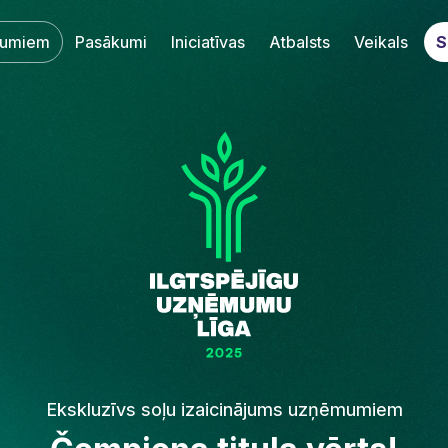
umiem
Pasākumi
Iniciatīvas
Atbalsts
Veikals
S
Ekskluzīvs soļu izaicinājums uzņēmumiem‌‍‍‍‍‌‍‍‌‌‌‍‌‌‌‍‌‌‌‍‍‌‍‌‍‍‌‌‌‍‌‌‌‍‌‌‌‌‍‍‍‌‍‌‌‌‌‍‌‌‌‍‌‌‌‍‌‍‌‌‍‍‌‌‍‍‍‌‍‌‍‌‌‍‍‍‌‌‍‍‌‌‍‍‍‌‍‌‌‌‌‍‍‌‌‌‌‍‌‌‍‍‌‍‌‌‍‌‌‍‍‌‍‍‍‌‌‌‍‍‌‌‌‌‍‌‌‍‍‌‌‌‍‌‌‌‍‍‌‍‍‌‌‌‌‍‍‌‌‍‌‍‌‌‍‌‌‌‌‍‌‌‌‍‍‍‌‍‌‍‌‌‍‍‍‌‌‍‍‌‌‍‍‌‍‌‌‍‌‌‍‍‌‍‍‍‌‌‌‍‍‌‌‍‌‍‌‌‍‍‍‌‌‍‍‌‌‍‍‍‌‌‍‍‌‌‍‌‌‍‍‌‌‌‌‍‍‌‌‍‌‍‌‌‍‍‌‌‌‌‍‌‌‍‍‌‌‍‍‍‌‌‍‍‍‌‍‌‍‌‌‍‍‌‌‍‌‍‌‌‍‌‍‌‌‌‌‌‌‍‍‌‌‌‌‍‌‌‍‍‌‌‍‍‍‌‌‍‍‌‌‍‌‍‌‌‌‍‌‍‍‍‌‌‌‍‍‌‍‌‌‌‌‌‍‍‌‌‍‌‍‌‌‍‍‍‌‌‍‌‌‌‍‍‌‍‍‍‍‌‌‌‍‌‍‍‍‌‌‌‍‍‍‌‌‍‍‌‌‍‍‍‌‍‌‍‌‌‍‍‌‌‌‍‌‌‌‍‍‍‌‍‌‌‌‌‍‍‌‍‌‌‍‌‌‍‍‍‌‍‌‌‌‌‍‍‌‍‍‌‌‌‌‍‍‌‌‍‌‍‌‌‌‍‌‌‌‍‌‌‌‍‍‍‍‍‌‍‌‌‌‌‌‍‌‍‌‌