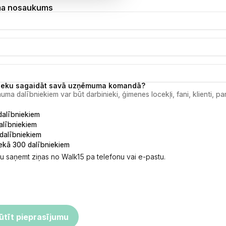
a nosaukums
nieku sagaidāt savā uzņēmuma komandā?
ma dalībniekiem var būt darbinieki, ģimenes locekļi, fani, klienti, par
dalībniekiem
alībniekiem
dalībniekiem
ekā 300 dalībniekiem
tu saņemt ziņas no Walk15 pa telefonu vai e-pastu.
ūtīt pieprasījumu