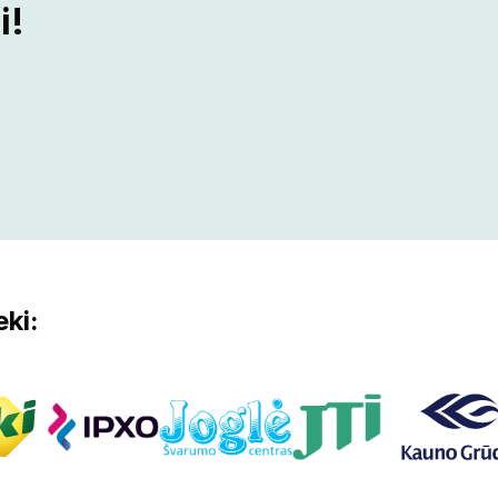
‌‌‌‍‍‍‍‍‌‍‌‌‌‌‌‍‌‍‌‌
ki: