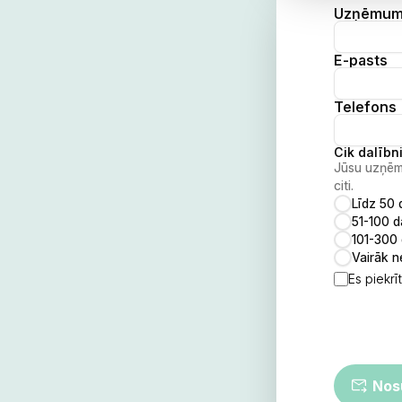
Uzņēmum
E-pasts
Telefons
Cik dalīb
Jūsu uzņēmu
citi.
Līdz 50 
51-100 d
101-300 
Vairāk n
Es piekrī
Nos