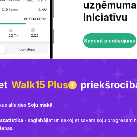
uzņēmuma
iniciatīvu‌‍‍‍‍‌‍‍‌‌‌‍‌‌‌‍‌‌‌‍‍‌‍‌‍‍‌‌‌‍‌‌‌‍‌‌‌‌‍‍‍‌‍‌‌‌‌‍‌‌‌‍‌‌‌‍‍‍‌‌‍‍‌‌‍‍‌‌‍‌‍‌‌‍‍‌‌‌‍‍‌‌‍‍‍‌‍‌‌‌‌‍‍‌‍‌‌‍‌‌‍‍‌‍‍‍‍‌‌‍‍‌‍‍‍‌‌‌‍‍‍‌‌‍‍‌‌‌‍‌‍‍‍‌‌‌‍‍‌‌‌‍‌‌‌‌‍‍‌‌‍‌‌‌‍‍‌‌‌‍‌‌‌‍‌‌‌‌‍‍‌‌‍‍‍‌‍‌‌‌‌‍‍‌‌‌‌‍‌‌‌‍‌‍‍‍‌‌‌‍‍‌‌‍‌‌‌‌‍‍‌‌‍‌‍‌‌‍‍‍‌‌‍‍‌‌‍‍‌‌‌‍‍‌‌‍‍‍‌‌‍‌‌‌‍‍‌‍‌‌‍‌‌‍‍‍‌‌‌‌‌‌‍‍‍‌‍‌‌‌‌‍‍‌‍‌‌‍‌‌‍‍‌‍‍‍‍‌‌‍‍‌‍‍‍‌‌‌‌‍‌‌‌‍‌‌‌‍‍‍‍‍‌‍‌‌‌‌‌‍‌‍‌‌
Saņemt piedāvājumu‌‍‍‍‍‌‍‍‌‌‌‍‌‌‌‍‌‌‌‍‍‌‍‌‍‍‌‌‌‍‌‌‌‍‌‌‌‌‍‍‍‌‍‌‌‌‌‍‌‌‌‍‌‌‌‍‍‍‌‌‍‍‌‌‍‍‌‌‍‌‍‌‌‍‍‌‌‌‍‍‌‌‍‍‍‌‍‌‌‌‌‍‍‌‍‌‌‍‌‌‍‍‌‍‍‍‍‌‌‍‍‌‍‍‍‌‌‌‍‍‍‌‌‍‍‌‌‌‍‌‍‍‍‌‌‌‍‍‌‌‌‍‌‌‌‌‍‍‌‌‍‌‌‌‍‍‌‌‌‍‌‌‌‍‌‌‌‌‍‍‌‌‍‍‍‌‍‌‌‌‌‍‍‌‌‌‌‍‌‌‌‍‌‍‍‍‌‌‌‍‍‌‌‌‍‌‌‌‍‍‍‌‍‌‍‌‌‍‍‍‌‍‌‌‌‌‍‍‍‌‍‌‌‌‌‍‍‌‍‍‍‍‌‌‍‍‌‍‍‍‌‌‌‌‍‌‍‍‍‌‌‌‍‍‌‍‍‍‍‌‌‍‍‌‌‍‍‌‌‌‍‍‌‌‍‍‌‌‌‍‍‌‌‍‌‍‌‌‍‍‍‌‌‍‌‌‌‌‍‌‌‌‍‌‌‌‍‍‍‍‍‌‍‌‌‌‌‌‍‌‍‌‌
et
Walk15 Plus
priekšrocīb
kas atlaides
Soļu makā
.
 statistika
- saglabājiet un sekojiet savam soļu progresam 
ienas.