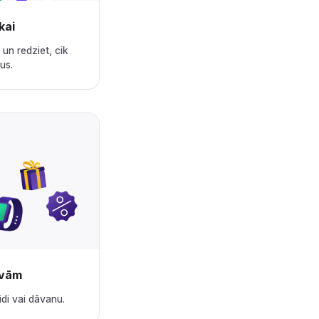
‌‍‌‌‌‌‍‍‌‍‍‌‌‌‌‍‍‌‌‍‌‍‌‌‌‍‌‌‌‍‌‌‌‍‍‍‍‍‌‍‌‌‌‌‌‍‌‍‌‌
un redziet, cik
‌‌‍‌‌‍‍‌‍‍‍‍‌‌‍‍‌‍‍‍‌‌‌‌‍‌‌‌‍‌‌‌‍‍‍‍‍‌‍‌‌‌‌‌‍‌‍‌‌
‌‌‍‍‌‍‌‌‍‌‌‍‍‍‌‍‌‌‌‌‍‍‌‍‍‌‌‌‌‍‍‌‌‍‌‍‌‌‌‍‌‌‌‍‌‌‌‍‍‍‍‍‌‍‌‌‌‌‌‍‌‍‌‌
‍‌‍‌‌‍‌‌‍‍‍‍‌‍‌‌‌‍‍‌‌‍‌‍‌‌‍‍‍‌‌‍‍‌‌‌‍‌‍‍‍‌‌‌‍‍‌‌‍‌‌‌‌‍‍‌‌‍‌‍‌‌‍‍‍‌‌‍‍‌‌‍‍‌‌‌‍‍‌‌‍‍‍‌‌‍‌‌‌‍‍‌‍‌‌‍‌‌‍‍‍‌‌‌‌‌‌‍‍‍‌‍‌‌‌‌‍‍‌‍‌‌‍‌‌‍‍‌‍‍‍‍‌‌‍‍‌‍‍‍‌‌‌‌‍‌‌‌‍‌‌‌‍‍‍‍‍‌‍‌‌‌‌‌‍‌‍‌‌