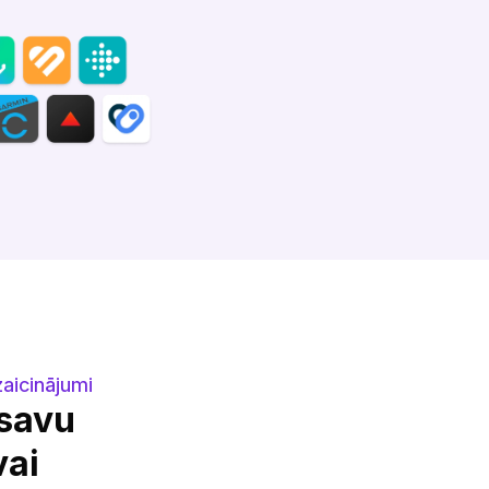
‌‍‍‍‌‍‌‌‌‌‍‍‌‌‌‌‍‌‌‌‍‌‍‍‍‌‌‌‍‍‍‌‍‌‌‌‌‍‍‌‍‌‌‍‌‌‍‍‍‌‍‌‌‌‌‍‍‌‍‍‌‌‌‌‍‍‌‌‍‌‍‌‌‌‍‌‌‌‍‌‌‌‍‍‍‍‍‌‍‌‌‌‌‌‍‌‍‌‌
 savu
vai