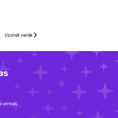
Uzzināt vairāk‌‍‍‍‍‌‍‍‌‌‌‍‌‌‌‍‌‌‌‍‍‌‍‌‍‍‌‌‌‍‌‌‌‍‌‌‌‌‍‍‍‌‍‌‌‌‌‍‌‌‌‍‌‌‌‍‍‍‌‌‍‍‌‌‍‍‌‌‍‌‍‌‌‍‍‌‌‌‍‍‌‌‍‍‍‌‍‌‌‌‌‍‍‌‍‌‌‍‌‌‍‍‌‍‍‍‍‌‌‍‍‌‍‍‍‌‌‌‍‍‍‌‌‍‍‌‌‌‍‌‍‍‍‌‌‌‍‍‌‌‌‍‌‌‌‌‍‍‌‌‍‌‌‌‍‍‌‌‌‍‌‌‌‍‌‌‌‌‍‍‌‌‍‍‍‌‍‌‌‌‌‍‍‌‌‌‌‍‌‌‌‍‌‍‍‍‌‌‌‍‍‌‌‌‍‌‌‌‍‍‍‌‍‌‍‌‌‍‍‍‌‍‌‌‌‌‍‍‍‌‍‌‌‌‌‍‍‌‍‍‍‍‌‌‍‍‌‍‍‍‌‌‌‌‍‌‍‍‍‌‌‌‍‍‌‍‍‌‌‌‌‍‍‌‌‍‌‍‌‌‍‍‌‌‌‌‍‌‌‍‍‍‌‌‍‌‌‌‍‍‌‍‍‍‌‌‌‍‌‌‍‍‌‍‌‌‍‍‌‍‍‍‍‌‌‍‍‍‌‌‍‌‌‌‍‍‌‌‍‌‍‌‌‌‍‌‌‌‍‌‌‌‍‍‍‍‍‌‍‌‌‌‌‌‍‌‍‌‌
as
no pirmās