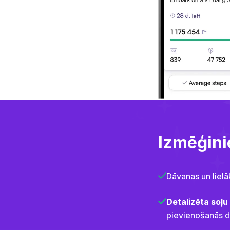
Izmēģini
Dāvanas un lielā
Detalizēta soļu
pievienošanās d