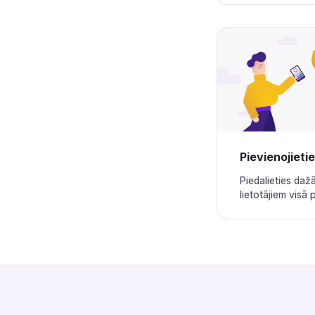
Pievienojieties izaicinājumiem‌‍‍‍‍‌‍‍‌‌‌‍‌‌‌‍‌‌‌‍‍‌‍‌‍‍‌‌‌‍‌‌‌‍‌‌‌‌‍‍‍‌‍‌‌‌‌‍‌‌‌‍‌‌‌‍‌‌‍‌‌‌‌‌‍‍‌‍‍‍‍‌‌‍‍‌‍‍‌‍‌‌‍‍‌‌‍‌‍‌‌‍‌‍‌‌‌‌‌‌‍‍‌‌‌‌‍‌‌‍‍‌‌‍‍‍‌‌‍‍‌‌‍‌‍‌‌‌‍‌‍‍‍‌‌‌‍‍‍‌‍‍‍‌‌‍‍‌‍‌‌‌‌‌‍‍‍‍‌‌‍‌‌‍‌‌‍‌‍‌‌‌‍‍‌‍‍‍
Piedalieties daž
lietotājiem visā pasaulē.‌‍‍‍‍‌‍‍‌‌‌‍‌‌‌‍‌‌‌‍‍‌‍‌‍‍‌‌‌‍‌‌‌‍‌‌‌‌‍‍‍‌‍‌‌‌‌‍‌‌‌‍‌‌‌‍‌‌‍‌‌‌‌‌‍‍‌‍‍‍‍‌‌‍‍‌‍‍‌‍‌‌‍‍‌‌‍‌‍‌‌‍‌‍‌‌‌‌‌‌‍‍‌‌‌‌‍‌‌‍‍‌‌‍‍‍‌‌‍‍‌‌‍‌‍‌‌‌‍‌‍‍‍‌‌‌‍‍‍‌‍‍‍‌‌‍‍‌‍‌‌‌‌‌‍‍‍‍‌‌‍‌‌‍‌‌‍‌‍‌‌‌‍‍‌‍‍‍‍‌‌‍‍‌‍‌‌‍‌‌‍‍‌‍‍‍‌‌‌‌‍‌‍‍‍‌‌‌‍‍‌‍‌‌‍‌‌‍‍‍‌‍‌‌‌‌‍‍‌‌‍‌‍‌‌‍‍‌‍‍‌‍‌‌‍‍‍‌‌‍‍‌‌‌‍‌‍‍‍‌‌‌‍‍‌‌‌‍‍‌‌‍‍‌‍‌‌‌‌‌‍‍‌‌‌‌‍‌‌‍‍‌‍‍‌‌‌‌‍‍‌‍‍‌‌‌‌‍‍‌‌‍‌‍‌‌‍‍‌‍‍‍‌‌‌‍‍‌‌‍