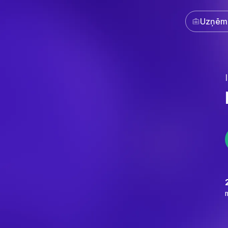
Uzņēm
Ilgtspē
Pie
2500+ uzņēmumu‌‍‍
mums uzticas‌‍‍‍‍‌‍‍‌‌‌‍‌‌‌‍‌‌‌‍