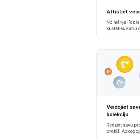
Attīstiet veselīgus ieradumus‌‍‍‍‍‌‍‍‌‌‌‍‌‌‌‍‌‌‌‍‍‌‍‌‍‍‌‌‌‍‌‌‌‍‌‌‌‌‍‍‍‌‍‌‌‌‌‍‌‌‌‍‌‌‌‍‌‌‍‌‌‌‌‌‍‍‌‍‍‍‍‌‌‍‍‌‍‍‌‍‌‌‍‍‌‌‍‌‍‌‌‍‌‍‌‌‌‌‌‌‍‍‌‌‌‌‍‌‌‍‍‌‌‍‍‍‌‌‍‍‌‌‍‌‍‌‌‌‍‌‍‍‍‌‌‌‍‍‍‌‍‍‍‌‌‍‍‌‍‌‌‌‌‌‍‍‍‍‌‌‍‌
No mērķa līdz ie
kustēties katru dienu.‌‍‍‍‍‌‍‍‌‌‌‍‌‌‌‍‌‌‌‍‍‌‍‌‍‍‌‌‌‍‌‌‌‍‌‌‌‌‍‍‍‌‍‌‌‌‌‍‌‌‌‍‌‌‌‍‌‌‍‌‌‌‌‌‍‍‌‍‍‍‍‌‌‍‍‌‍‍‌‍‌‌‍‍‌‌‍‌‍‌‌‍‌‍‌‌‌‌‌‌‍‍‌‌‌‌‍‌‌‍‍‌‌‍‍‍‌‌‍‍‌‌‍‌‍‌‌‌‍‌‍‍‍‌‌‌‍‍‍‌‍‍‍‌‌‍‍‌‍‌‌‌‌‌‍‍‍‍‌‌‍‌‌‍‌‌‍‌‍‌‌‌‍‍‌‍‍‍‍‌‌‍‍‌‍‌‌‍‌‌‍‍‌‍‍‍‌‌‌‌‍‌‍‍‍‌‌‌‍‍‌‍‌‌‍‌‌‍‍‍‌‍‌‌‌‌‍‍‌‌‍‌‍‌‌‍‍‌‍‍‌‍‌‌‍‍‍‌‌‍‍‌‌‌‍‌‍‍‍‌‌‌‍‍‌‍‌‌‌‌‌‍‍‌‌‌‌‍‌‌‍‍‌‌‌‍‌‌‌‍‍‌‍‌‌‍‌‌‍‍‍‌‍‌‌‌‌‍‍‍‌‌‍‍‌‌‌‍‌‍‍‍‌‌‌‍‍‌‌‍‌‌‌‌‍‍‌‌‍‌‍
Veidojiet sa
kolekciju‌‍‍‍‍‌‍‍‌‌‌‍‌‌‌‍‌‌‌‍‍‌‍‌‍‍‌‌‌‍‌‌‌‍‌‌‌‌‍‍‍‌‍‌‌‌‌‍‌‌‌‍‌‌‌‍‌‌‍‌‌‌‌‌‍‍‌‍‍‍‍‌‌‍‍‌‍‍‌‍‌‌‍‍‌‌‍‌‍‌‌‍‌‍‌‌‌‌‌‌‍‍‌‌‌‌‍‌‌‍‍‌‌‍‍‍‌‌‍‍‌‌‍‌‍‌‌‌‍‌‍‍‍‌‌‌‍‍‍‌‍‍‍‌‌‍‍‌‍‌‌‌‌‌‍‍‍‍‌‌‍‌‌‍‌‌‍‌‍‌‌‌‍‍‌‍‍‍‍‌‌‍‍‌‍‌‌‍‌‌‍‍‌‍‍‍‌‌‌‌‍‌‍‍‍‌‌‌‍‍‌‍‌‌‍‌‌‍‍‍‌‍‌‌‌‌‍‍‌‌‍‌‍‌‌‍‍‌‍‍‌‍‌‌‍‍‍‌‌‍‍‌‌‌‍‌‍‍‍‌‌‌‍‍‌‌‌‌‍‌‌‍‍‌‌‌‍‍‌‌‍‍‌‍‌‌‌‌‌‍‍‌‍‌‌‍‌‌‍‍‌‌‍‌‍‌‌‍‍‍‌‍‍‌‌‌‍‍‌‌‍‌‍‌‌‍‍‌‍‍‌‍‌‌‍‍‌‌‍‌‍‌‌‍‍‌‍‍‍‌‌‌‍‍‍‌‍‌‌‌‌‍‍‍‌‌‍‍‌‌‌‍‌‍‍‍‌‌‌‍‍‍‌‍‌‌‌‌‍‍‌‍‌‌‍‌‌‍‍‍‌‍‌‌‌‌‍‍‌‍‍‌‌‌‌‍‍‌‌‍‌‍‌‌‌‍‌‌‌‍‌‌‌‍‍‍‍‍‌‍‌‌‌‌‌‍‌‍‌‌
Redziet savu pr
profilā. Apkopojiet nozīmītes un diplomus.‌‍‍‍‍‌‍‍‌‌‌‍‌‌‌‍‌‌‌‍‍‌‍‌‍‍‌‌‌‍‌‌‌‍‌‌‌‌‍‍‍‌‍‌‌‌‌‍‌‌‌‍‌‌‌‍‌‌‍‌‌‌‌‌‍‍‌‍‍‍‍‌‌‍‍‌‍‍‌‍‌‌‍‍‌‌‍‌‍‌‌‍‌‍‌‌‌‌‌‌‍‍‌‌‌‌‍‌‌‍‍‌‌‍‍‍‌‌‍‍‌‌‍‌‍‌‌‌‍‌‍‍‍‌‌‌‍‍‍‌‍‍‍‌‌‍‍‌‍‌‌‌‌‌‍‍‍‍‌‌‍‌‌‍‌‌‍‌‍‌