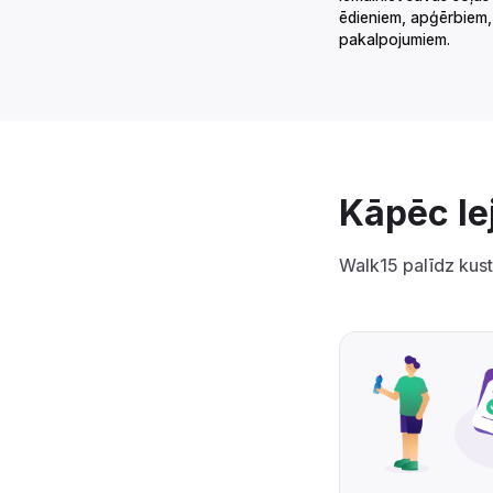
ēdieniem, apģērbiem,
pakalpojumiem.‌‍‍‍‍‌‍‍‌‌‌‍‌‌‌‍‌‌‌‍‍‌‍‌‍‍‌‌‌‍‌‌‌‍‌‌‌‌‍‍‍‌‍‌‌‌‌‍‌‌‌‍‌‌‌‍‌‌‍‌‌‌‌‌‍‍‌‍‍‍‍‌‌‍‍‌‍‍‌‍‌‌‍‍‌‌‍‌‍‌‌‍‌‍‌‌‌‌‌‌‍‍‌‌‌‌‍‌‌‍‍‌‌‍‍‍‌‌‍‍‌‌‍‌‍‌‌‌‍‌‍‍‍‌‌‌‍‍‌‌‍‍‌‌‌‍‍‌‌‍‌‍‌‌‍‍‌‌‌‌‍‌‌‍‍‍‌‍‌‌‌‌‍‍‍‌‍‌‍‌‌‍‍‍‌‌‍‌‌‌‍‍‌‌‍‌‍‌‌‍‍‍‌‌‍‍‌‌‌‍‌‍‍‍‌‌‌‍‍‍‌‍‍‍‌‌‍‍‌‌‌‌‍‌‌‍‍‌‍‍‌‌‌‌‍‍‌‍‍‌‌‌‌‍‍‌‌‍‌‍‌‌‍‍‍‌‍‌‌‌‌‌‍‌‍‍‍‌‌‌‍‍‌‌‍‌‌‌‌‍‍‌‌‍‌‍‌‌‍‍‍‌‌‍‍‌‌‍‍‌‌‌‍‍‌‌‍‍‍‌‌‍‌‌‌‍‍‌‍‌‌‍‌‌‍‍‍‌‌‌‌‌‌‍‍‍‌‍‌‌‌‌‍‍‌‍‌‌‍‌‌‍‍‌‍‍‍‍‌‌‍‍‌‍‍‍‌‌‌‌‍‌‌‌‍‌‌‌‍‍‍‍‍‌‍‌‌‌‌‌‍‌‍‌‌
Kāpēc lejupielādēt?‌‍‍‍‍‌‍‍‌‌‌‍‌‌‌‍‌‌‌‍‍‌‍‌‍‍‌‌‌‍‌‌‌‍‌‌‌‌‍‍‍‌‍‌‌‌‌‍‌‌‌‍‌‌‌‍‌‌‍‌‌‌‌‌‍‍‌‍‍‍‍‌‌‍‍‌‍‍‌‍‌‌‍‍‌‌‍‌‍‌‌‍‌‍‌‌‌‌‌‌‍‍‌‌‌‌‍‌‌‍‍‌‌‍‍
Walk15 palīdz kustē