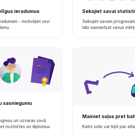
‌‍‌‌‍‌‍‌‌‌‍‍‌‍‍‍‍‌‌‍‍‌‍‌‌‍‌‌‍‍‌‍‍‍‌‌‌‌‍‌‍‍‍‌‌‌‍‍‌‍‌‌‍‌‌‍‍‍‌‍‌‌‌‌‍‍‌‌‍‌‍‌‌‍‍‌‍‍‌‍‌‌‍‍‍‌‌‍‍‌‌‌‍‌‍‍‍‌‌‌‍‍‌‍‌‌‌‌‌‍‍‌‌‌‌‍‌‌‍‍‌‌‌‍‌‌‌‍‍‌‍‌‌‍‌‌‍‍‍‌‍‌‌‌‌‍‍‍‌‌‍‍‌‌‌‍‌‍‍‍‌‌‌‍‍‍‌‍‌‌‌‌‍‍‌‍‌‌‍‌‌‍‍‍‌‍‌‌‌‌‍‍‌‍‍‌‌‌‌‍‍‌‌‍‌‍‌‌‌‍‌‌‌‍‌‌‌‍‍‍‍‍‌‍‌‌‌‌‌‍‌‍‌‌
Sekojiet savai statistikai‌‍‍‍‍‌‍‍‌‌‌‍‌‌‌‍‌‌‌‍‍‌‍‌‍‍‌‌‌‍‌‌‌‍‌‌‌‌‍‍‍‌‍‌‌‌‌‍‌‌‌‍‌‌‌‍‌‌‍‌‌‌‌‌‍‍‌‍‍‍‍‌‌‍‍‌‍‍‌‍‌‌‍‍‌‌‍‌‍‌‌‍‌‍‌‌‌‌‌‌‍‍‌‌‌‌‍‌‌‍‍‌‌‍‍‍‌‌‍‍‌‌‍‌‍‌‌‌‍‌‍‍‍‌‌‌‍‍‍‌‍‍‍‌‌‍‍‌‍‌‌‌‌‌‍‍‍‍‌‌‍‌‌‍‌‌‍‌‍‌‌‌‍‍‌‍‍‍‍‌‌‍‍‌‍‌‌‍‌‌‍‍‌‍‍‍‌‌‌‌‍‌‍‍‍‌‌‌‍‍‌‍‌‌‍‌‌‍‍‍‌‍‌‌‌‌‍‍‌‌‍‌‍‌‌‍‍‌‍‍‌‍‌‌‍‍‍‌‌‍‍‌‌‌‍‌‍‍‍‌‌‌‍‍‍‌‌‍‍‌‌‍‍‍‌‍‌‌‌‌‍‍‌‌‌‌‍‌‌‍‍‍‌‍‌‌‌‌‍‍‌‍‌‌‍‌‌‍‍‍‌‌‍‍‌‌‍‍‍‌‍‌‌‌‌‍‍‌‍‌‌‍‌‌‍‍‌‌‌‍‍‌‌‍‍‍‌‌‍‍‌‌‌‍‌‍‍‍‌‌‌‍‍‍‌‍‌‌‌‌‍‍‌‍‌‌‍‌‌‍‍‍
radumam - motivējiet sevi
Sekojiet savam progresam 
‌‌‍‍‍‌‌‍‍‌‌‍‍‌‌‌‍‍‌‌‍‍‍‌‌‍‌‌‌‍‍‌‍‌‌‍‌‌‍‍‍‌‌‌‌‌‌‍‍‍‌‍‌‌‌‌‍‍‌‍‌‌‍‌‌‍‍‌‍‍‍‍‌‌‍‍‌‍‍‍‌‌‌‌‍‌‌‌‍‌‌‌‍‍‍‍‍‌‍‌‌‌‌‌‍‌‍‌‌
labi sasniedzat savus mērķus.‌‍‍‍‍‌‍‍‌‌‌‍‌‌‌‍‌‌‌‍‍‌‍‌‍‍‌‌‌‍‌‌‌‍‌‌‌‌‍‍‍‌‍‌‌‌‌‍‌‌‌‍‌‌‌‍‌‌‍‌‌‌‌‌‍‍‌‍‍‍‍‌‌‍‍‌‍‍‌‍‌‌‍‍‌‌‍‌‍‌‌‍‌‍‌‌‌‌‌‌‍‍‌‌‌‌‍‌‌‍‍‌‌‍‍‍‌‌‍‍‌‌‍‌‍‌‌‌‍‌‍‍‍‌‌‌‍‍‍‌‍‍‍‌‌‍‍‌‍‌‌‌‌‌‍‍‍‍‌‌‍‌‌‍‌‌‍‌‍‌‌‌‍‍‌‍‍‍‍‌‌‍‍‌‍‌‌‍‌‌‍‍‌‍‍‍‌‌‌‌‍‌‍‍‍‌‌‌‍‍‌‍‌‌‍‌‌‍‍‍‌‍‌‌‌‌‍‍‌‌‍‌‍‌‌‍‍‌‍‍‌‍‌‌‍‍‍‌‌‍‍‌‌‌‍‌‍‍‍‌‌‌‍‍‍‌‌‍‍‌‌‍‍‍‌‍‌‌‌‌‍‍‌‌‌‌‍‌‌‍‍‍‌‍‌‌‌‌‍‍‌‍‌‌‍‌‌‍‍‍‌‌‍‍‌‌‍‍‍‌‍‌‌‌‌‍‍‌‍‌‌‍‌‌‍‍‌‌‌‍‍‌‌‍‍‍‌‌‍‍‌‌‌‍‌‍‍‍‌‌‌‍‍‌‌‍‌‌‌‌‍‍‌‌‍‌‍‌‌‍‍‍‌‌‍‍‌‌‍‍‌‌‌‍‍‌‌‍‍‍‌‌‍‌‌‌‍‍‌‍‌‌‍‌‌‍‍‍‌‌‌‌‌‌‍‍‍‌‍‌‌‌‌‍‍‌‍
vu sasniegumu
Mainiet soļus pret balvām‌‍‍‍‍‌‍‍‌‌‌‍‌‌‌‍‌‌‌‍‍‌‍‌‍‍‌‌‌‍‌‌‌‍‌‌‌‌‍‍‍‌‍‌‌‌‌‍‌‌‌‍‌‌‌‍‌‌‍‌‌‌‌‌‍‍‌‍‍‍‍‌‌‍‍‌‍‍‌‍‌‌‍‍‌‌‍‌‍‌‌‍‌‍‌‌‌‌‌‌‍‍‌‌‌‌‍‌‌‍‍‌‌‍‍‍‌‌‍‍‌‌‍‌‍‌‌‌‍‌‍‍‍‌‌‌‍‍‍‌‍‍‍‌‌‍‍‌‍‌‌‌‌‌‍‍‍‍‌‌‍‌‌‍‌‌‍‌‍‌‌‌‍‍‌‍‍‍‍‌‌‍‍‌‍‌‌‍‌‌‍‍‌‍‍‍‌‌‌‌‍‌‍‍‍‌‌‌‍‍‌‍‌‌‍‌‌‍‍‍‌‍‌‌‌‌‍‍‌‌‍‌‍‌‌‍‍‌‍‍‌‍‌‌‍‍‍‌‌‍‍‌‌‌‍‌‍‍‍‌‌‌‍‍‍‌‌‌‌‌‌‍‍‍‌‌‍‌‌‌‍‍‌‍‌‌‍‌‌‍‍‍‍‌‍‌‌‌‍‍‌‌‍‌‍‌‌‍‍‍‌‌‍‍‌‌‌‍‌‍‍‍‌‌‌‍‍‍‌‍‌‌
ogresu un uzvaras savā
‌‌‍‍‌‍‍‍‍‌‌‍‍‌‍‌‌‍‌‌‍‍‌‍‍‍‌‌‌‌‍‌‍‍‍‌‌‌‍‍‌‍‌‌‍‌‌‍‍‍‌‍‌‌‌‌‍‍‌‌‍‌‍‌‌‍‍‌‍‍‌‍‌‌‍‍‍‌‌‍‍‌‌‌‍‌‍‍‍‌‌‌‍‍‌‌‌‌‍‌‌‍‍‌‌‌‍‍‌‌‍‍‌‍‌‌‌‌‌‍‍‌‍‌‌‍‌‌‍‍‌‌‍‌‍‌‌‍‍‍‌‍‍‌‌‌‍‍‌‌‍‌‍‌‌‍‍‌‍‍‌‍‌‌‍‍‌‌‍‌‍‌‌‍‍‌‍‍‍‌‌‌‍‍‍‌‍‌‌‌‌‍‍‍‌‌‍‍‌‌‌‍‌‍‍‍‌‌‌‍‍‌‌‍‌‌‌‌‍‍‌‌‍‌‍‌‌‍‍‍‌‌‍‍‌‌‍‍‌‌‌‍‍‌‌‍‍‍‌‌‍‌‌‌‍‍‌‍‌‌‍‌‌‍‍‍‌‌‌‌‌‌‍‍‍‌‍‌‌‌‌‍‍‌‍‌‌‍‌‌‍‍‌‍‍‍‍‌‌‍‍‌‍‍‍‌‌‌‌‍‌‌‌‍‌‌‌‍‍‍‍‍‌‍‌‌‌‌‌‍‌‍‌‌
Katrs solis var kļūt par atlaidi vai dāvanu.‌‍‍‍‍‌‍‍‌‌‌‍‌‌‌‍‌‌‌‍‍‌‍‌‍‍‌‌‌‍‌‌‌‍‌‌‌‌‍‍‍‌‍‌‌‌‌‍‌‌‌‍‌‌‌‍‌‌‍‌‌‌‌‌‍‍‌‍‍‍‍‌‌‍‍‌‍‍‌‍‌‌‍‍‌‌‍‌‍‌‌‍‌‍‌‌‌‌‌‌‍‍‌‌‌‌‍‌‌‍‍‌‌‍‍‍‌‌‍‍‌‌‍‌‍‌‌‌‍‌‍‍‍‌‌‌‍‍‍‌‍‍‍‌‌‍‍‌‍‌‌‌‌‌‍‍‍‍‌‌‍‌‌‍‌‌‍‌‍‌‌‌‍‍‌‍‍‍‍‌‌‍‍‌‍‌‌‍‌‌‍‍‌‍‍‍‌‌‌‌‍‌‍‍‍‌‌‌‍‍‌‍‌‌‍‌‌‍‍‍‌‍‌‌‌‌‍‍‌‌‍‌‍‌‌‍‍‌‍‍‌‍‌‌‍‍‍‌‌‍‍‌‌‌‍‌‍‍‍‌‌‌‍‍‍‌‌‌‌‌‌‍‍‍‌‌‍‌‌‌‍