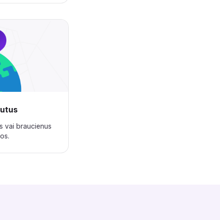
‌‍‍‍‌‍‌‌‌‌‍‍‌‍‌‌‍‌‌‍‍‍‌‍‌‌‌‌‍‍‌‍‍‌‌‌‌‍‍‌‌‍‌‍‌‌‌‍‌‌‌‍‌‌‌‍‍‍‍‍‌‍‌‌‌‌‌‍‌‍‌‌
s vai braucienus
‍‌‌‍‍‌‍‍‍‍‌‌‍‍‌‍‍‍‌‌‌‌‍‌‌‌‍‌‌‌‍‍‍‍‍‌‍‌‌‌‌‌‍‌‍‌‌