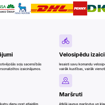
‌‍‍‍‌‌‌‍‍‌‌‍‍‍‌‌‍‍‌‌‍‌‍‌‌‍‍‍‌‌‍‍‌‌‌‍‌‍‍‍‌‌‌‍‍‍‌‍‌‌‌‌‍‍‌‍‌‌‍‌‌‍‍‍‌‍‌‌‌‌‍‍‌‍‍‌‌‌‌‍‍‌‌‍‌‍‌‌‌‍‌‌‌‍‌‌‌‍‍‍‍‍‌‍‌‌‌‌‌‍‌‍‌‌
Velosipēdu izaicinājumi‌‍‍‍‍‌‍‍‌‌‌‍‌‌‌‍‌‌‌‍‍‌‍‌‍‍‌‌‌‍‌‌‌‍‌‌‌‌‍‍‍‌‍‌‌‌‌‍‌‌‌‍‌‌‌‍‌‌‍‌‌‌‌‌‍‍‌‍‍‍‍‌‌‍‍‌‍‍‌‍‌‌‍‍‌‌‍‌‍‌‌‍‌‍‌‌‌‌‌‌‍‍‌‌‌‌‍‌‌‍‍‌‌‍‍‍‌‌‍‍‌‌‍‌‍‌‌‌‍‌‍‍‍‌‌‌‍‍‌‌‍‍‌‌‌‍‍‌‌‍‌‍‌‌‍‍‌‌‌‌‍‌‌‍‍‍‌‍‌‌‌‌‍‍‍‌‍‌‍‌‌‍‍‍‌‌‍‌‌‌‍‍‌‌‍‌‍‌‌‍‍‍‌‌‍‍‌‌‌‍‌‍‍‍‌‌‌‍‍‌‌‌‍‌‌‌‍‍‌‍‌‌‍‌‌‍‍‌‌‌‍‍‌‌‍‍‍‍‌‌‍‌
motivējošās soļu sacensībās
Iesaisti savu komandu velosip
‌‌‌‌‍‍‍‌‍‌‍‌‌‍‍‍‌‌‍‌‌‌‍‍‌‌‍‌‍‌‌‍‍‍‌‌‍‍‌‌‌‍‌‍‍‍‌‌‌‍‍‌‌‌‍‍‌‌‍‍‌‍‌‌‌‌‌‍‍‌‌‌‌‍‌‌‍‍‌‍‍‌‌‌‌‍‍‌‍‍‌‌‌‌‍‍‌‌‍‌‍‌‌‍‍‌‍‍‍‌‌‌‍‍‌‌‍‍‍‌‌‍‍‌‌‍‌‍‌‌‍‍‍‌‌‍‍‌‌‌‍‌‍‍‍‌‌‌‍‍‌‌‍‌‌‌‌‍‍‌‌‍‌‍‌‌‍‍‍‌‌‍‍‌‌‍‍‌‌‌‍‍‌‌‍‍‍‌‌‍‌‌‌‍‍‌‍‌‌‍‌‌‍‍‍‌‌‌‌‌‌‍‍‍‌‍‌‌‌‌‍‍‌‍‌‌‍‌‌‍‍‌‍‍‍‍‌‌‍‍‌‍‍‍‌‌‌‌‍‌‌‌‍‌‌‌‍‍‍‍‍‌‍‌‌‌‌‌‍‌‍‌‌
vairāk kustības, vairāk vienotības!‌‍‍‍‍‌‍‍‌‌‌‍‌‌‌‍‌‌‌‍‍‌‍‌‍‍‌‌‌‍‌‌‌‍‌‌‌‌‍‍‍‌‍‌‌‌‌‍‌‌‌‍‌‌‌‍‌‌‍‌‌‌‌‌‍‍‌‍‍‍‍‌‌‍‍‌‍‍‌‍‌‌‍‍‌‌‍‌‍‌‌‍‌‍‌‌‌‌‌‌‍‍‌‌‌‌‍‌‌‍‍‌‌‍‍‍‌‌‍‍‌‌‍‌‍‌‌‌‍‌‍‍‍‌‌‌‍‍‌‌‍‍‌‌‌‍‍‌‌‍‌‍‌‌‍‍‌‌‌‌‍‌‌‍‍‍‌‍‌‌‌‌‍‍‍‌‍‌‍‌‌‍‍‍‌‌‍‌‌‌‍‍‌‌‍‌‍‌‌‍‍‍‌‌‍‍‌‌‌‍‌‍‍‍‌‌‌‍‍‌‌‌‍‌‌‌‍‍‌‍‌‌‍‌‌‍‍‌‌‌‍‍‌‌‍‍‍‍‌‌‍‌‌‍‍‌‌‌‍‍‌‌‍‍‌‍‍‌‌‌‌‍‍‌‌‍‌‍‌‌‌‍‌‍‍‍‌‌‌‍‍‌‌‍‌‌‌‌‍‍‌‌‍‌‍‌‌‍‍‍‌‌‍‍‌‌‍‍‌‌‌‍‍‌‌‍‍‍‌‌‍‌‌‌‍‍‌‍‌‌‍‌‌‍‍‍‌‌‌‌‌‌
Maršruti‌‍‍‍‍‌‍‍‌‌‌‍‌‌‌‍‌‌‌‍‍‌‍‌‍‍‌‌‌‍‌‌‌‍‌‌‌‌‍‍‍‌‍‌‌‌‌‍‌‌‌‍‌‌‌‍‌‌‍‌‌‌‌‌‍‍‌‍‍‍‍‌‌‍‍‌‍‍‌‍‌‌‍‍‌‌‍‌‍‌‌‍‌‍‌‌‌‌‌‌‍‍‌‌‌‌‍‌‌‍‍‌‌‍‍‍‌‌‍‍‌‌‍‌‍‌‌‌‍‌‍‍‍‌‌‌‍‍‌‌‍‍‌‌‌‍‍‌‌‍‌‍‌‌‍‍‌‌‌‌‍‌‌‍‍‍‌‍‌‌‌‌‍‍‍‌‍‌‍‌‌‍‍‍‌‌‍‌‌‌‍‍‌‌‍‌‍‌‌‍‍‍‌‌‍‍‌‌‌‍‌‍‍‍‌‌‌‍‍‍‌‍‌‌‌‌‍‍‍‌‌‍‌‌‌‍‍‌‌‌‌‍‌‌‍‍‌‌‌‍‍‌‌‍‍‌‍‌‍‍‌‌‍‍‍‌‌‍‍‌‌‌‍‌‍‍‍‌‌‌‍‍‍‌‍‌‌‌‌‍‍‌‍‌‌‍‌‌‍‍‍‌‍‌‌‌‌‍‍‌‍‍‌‌‌‌‍‍‌‌‍‌‍‌‌‌‍‌‌‌‍‌‌‌‍‍‍‍‍‌‍‌‌‌‌‌‍‌‍‌‌
 katru dienu pret atlaidēm
Atklāj jaunus maršrutus un kla