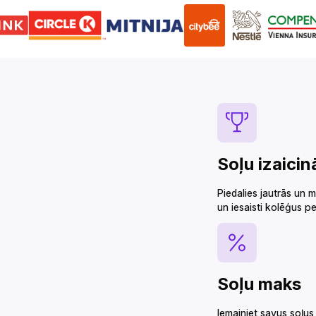
Soļu izaicinājumi‌‍‍‍‍‌‍‍‌‌‌‍‌‌‌‍‌‌‌‍‍‌‍‌‍‍‌‌‌‍‌‌‌‍‌‌‌‌‍‍‍‌‍‌‌‌‌‍‌‌‌‍‌‌‌‍‌‌‍‌‌‌‌‌‍‍‌‍‍‍‍‌‌‍‍‌‍‍‌‍‌‌‍‍‌‌‍‌‍‌‌‍‌‍‌‌‌‌‌‌‍‍‌‌‌‌‍‌‌‍‍‌‌‍‍‍‌‌‍‍‌‌‍‌‍‌‌‌‍‌‍‍‍‌‌‌‍‍‌‌‍‍‌‌‌‍‍‌‌‍‌‍‌‌‍‍‌‌‌‌‍‌‌‍‍‍‌‍‌‌‌‌‍‍‍‌‍‌‍‌‌‍‍‍‌‌‍‌‌‌‍‍‌‌‍‌‍‌‌‍‍‍‌‌‍‍‌‌‌‍‌‍‍‍‌‌‌‍‍‌‌‌‍‍‌‌‍‍‌‍‌‌‌‌‌‍‍‌‌‌‌‍‌‌‍‍‌‍‍‌‌‌‌‍‍‌‍‍‌‌‌‌‍‍‌‌‍‌‍‌‌‍‍
Piedalies jautrās un 
un iesaisti kolēģus personalizētos izaicinājumos.‌‍‍‍‍‌‍‍‌‌‌‍‌‌‌‍‌‌‌‍‍‌‍‌‍‍‌‌‌‍‌‌‌‍‌‌‌‌‍‍‍‌‍‌‌‌‌‍‌‌‌‍‌‌‌‍‌‌‍‌‌‌‌‌‍‍‌‍‍‍‍‌‌‍‍‌‍‍‌‍‌‌‍‍‌‌‍‌‍‌‌‍‌‍‌‌‌‌‌‌‍‍‌‌‌‌‍‌‌‍‍‌‌‍‍‍‌‌‍‍‌‌‍‌‍‌‌‌‍‌‍‍‍‌‌‌‍‍‌‌‍‍‌‌‌‍‍‌‌‍‌‍‌‌‍‍‌‌‌‌‍‌‌‍‍‍‌‍
Soļu maks‌‍‍‍‍‌‍‍‌‌‌‍‌‌‌‍‌‌‌‍‍‌‍‌‍‍‌‌‌‍‌‌‌‍‌‌‌‌‍‍‍‌‍‌‌‌‌‍‌‌‌‍‌‌‌‍‌‌‍‌‌‌‌‌‍‍‌‍‍‍‍‌‌‍‍‌‍‍‌‍‌‌‍‍‌‌‍‌‍‌‌‍‌‍‌‌‌‌‌‌‍‍‌‌‌‌‍‌‌‍‍‌‌‍‍‍‌‌‍‍‌‌‍‌‍‌‌‌‍‌‍‍‍‌‌‌‍‍‌‌‍‍‌‌‌‍‍‌‌‍‌‍‌‌‍‍‌‌‌‌‍‌‌‍‍‍‌‍‌‌‌‌‍‍‍‌‍‌‍‌‌‍‍‍‌‌‍‌‌‌‍‍‌‌‍‌‍‌‌‍‍‍‌‌‍‍‌‌‌‍‌‍‍‍‌‌‌‍‍‍‌‍‍‍‌‌‍‍‌‌‌‌‍‌‌‍‍‌‍‍‌‌‌‌‍‍‌‍‍‌‌‌‌‍‍‌‌‍‌‍‌‌‍‍‍‌‍‌‌‌‌‌‍‌‍‍‍‌‌‌‍‍‍‌‍‌‌‌‌‍‍‌‍‌‌‍‌‌‍‍‍‌‍‌‌‌‌‍‍‌‍‍‌‌‌‌‍‍‌‌‍‌‍‌‌‌‍‌‌‌‍‌‌‌‍‍‍‍‍‌‍‌‌‌‌‌‍‌‍‌‌
Iemainiet savus soļus