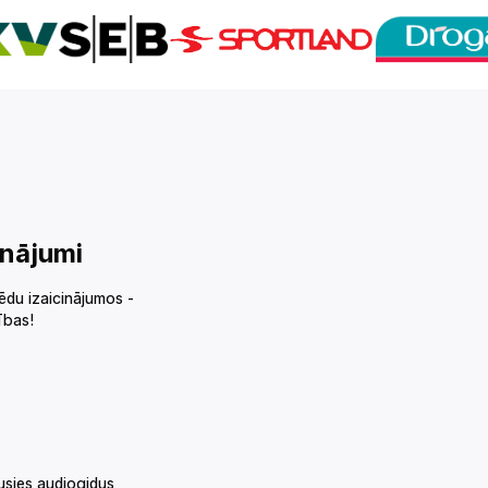
‌‍‍‌‌‌‍‍‌‌‍‍‌‍‍‌‌‌‌‍‍‌‌‍‌‍‌‌‌‍‌‍‍‍‌‌‌‍‍‍‌‍‌‌‌‌‍‍‌‍‌‌‍‌‌‍‍‍‌‍‌‌‌‌‍‍‌‍‍‌‌‌‌‍‍‌‌‍‌‍‌‌‌‍‌‌‌‍‌‌‌‍‍‍‍‍‌‍‌‌‌‌‌‍‌‍‌‌
ēdu izaicinājumos -
‍‍‍‌‍‌‌‌‌‍‍‌‍‌‌‍‌‌‍‍‌‍‍‍‍‌‌‍‍‌‍‍‍‌‌‌‌‍‌‌‌‍‌‌‌‍‍‍‍‍‌‍‌‌‌‌‌‍‌‍‌‌
usies audiogidus,