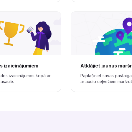
‍‌‌‍‍‌‍‌‌‍‌‌‍‍‌‍‍‍‌‌‌‌‍‌‍‍‍‌‌‌‍‍‌‍‌‌‍‌‌‍‍‍‌‍‌‌‌‌‍‍‌‌‍‌‍‌‌‍‍‌‍‍‌‍‌‌‍‍‍‌‌‍‍‌‌‌‍‌‍‍‍‌‌‌‍‍‌‌‌‍‍‌‌‍‍‌‍‌‌‌‌‌‍‍‌‌‌‌‍‌‌‍‍‌‍‍‌‌‌‌‍‍‌‍‍‌‌‌‌‍‍‌‌‍‌‍‌‌‍‍‌‍‍‍‌‌‌‍‍‌‌‍‍‍‌‌‍‍‌‌‍‌‍‌‌‍‍‍‌‌‍‍‌‌‌‍‌‍‍‍‌‌‌‍‍‍‌‍‌‌‌‌‍‍‌‍‌‌‍‌‌‍‍‍‌‍‌‌‌‌‍‍‌‍‍‌‌‌‌‍‍‌‌‍‌‍‌‌‌‍‌‌‌‍‌‌‌‍‍‍‍‍‌‍‌‌‌‌‌‍‌‍‌‌
Atklājiet jaunus maršrutus‌‍‍‍‍‌‍‍‌‌‌‍‌‌‌‍‌‌‌‍‍‌‍‌‍‍‌‌‌‍‌‌‌‍‌‌‌‌‍‍‍‌‍‌‌‌‌‍‌‌‌‍‌‌‌‍‌‌‍‌‌‌‌‌‍‍‌‍‍‍‍‌‌‍‍‌‍‍‌‍‌‌‍‍‌‌‍‌‍‌‌‍‌‍‌‌‌‌‌‌‍‍‌‌‌‌‍‌‌‍‍‌‌‍‍‍‌‌‍‍‌‌‍‌‍‌‌‌‍‌‍‍‍‌‌‌‍‍‍‌‍‍‍‌‌‍‍‌‍‌‌‌‌‌‍‍‍‍‌‌‍‌‌‍‌‌‍‌‍‌‌‌‍‍‌‍‍‍‍‌‌‍‍‌‍‌‌‍‌‌‍‍‌‍‍‍‌‌‌‌‍‌‍‍‍‌‌‌‍‍‌‍‌‌‍‌‌‍‍‍‌‍‌‌‌‌‍‍‌‌‍‌‍‌‌‍‍‌‍‍‌‍‌‌‍‍‍‌‌‍‍‌‌‌‍‌‍‍‍‌‌‌‍‍‍‌‌‍‌‌‌‍‍‌‍‍‍‍‌‌‍‍‍‌‍‌‍‌‌‍‍‍‌‍‌‌‌‌‍‍‌‌‍‌‍‌‌‍‍‍‌‌‍‍‌‌‌‍‌‍‍‍‌‌
ādos izaicinājumos kopā ar
Paplašiniet savas pastaiga
‍‍‌‌‍‍‌‌‍‌‍‌‌‍‍‍‌‌‍‍‌‌‌‍‌‍‍‍‌‌‌‍‍‌‌‍‌‌‌‌‍‍‌‌‍‌‍‌‌‍‍‍‌‌‍‍‌‌‍‍‌‌‌‍‍‌‌‍‍‍‌‌‍‌‌‌‍‍‌‍‌‌‍‌‌‍‍‍‌‌‌‌‌‌‍‍‍‌‍‌‌‌‌‍‍‌‍‌‌‍‌‌‍‍‌‍‍‍‍‌‌‍‍‌‍‍‍‌‌‌‌‍‌‌‌‍‌‌‌‍‍‍‍‍‌‍‌‌‌‌‌‍‌‍‌‌
ar audio ceļvežiem maršrutos.‌‍‍‍‍‌‍‍‌‌‌‍‌‌‌‍‌‌‌‍‍‌‍‌‍‍‌‌‌‍‌‌‌‍‌‌‌‌‍‍‍‌‍‌‌‌‌‍‌‌‌‍‌‌‌‍‌‌‍‌‌‌‌‌‍‍‌‍‍‍‍‌‌‍‍‌‍‍‌‍‌‌‍‍‌‌‍‌‍‌‌‍‌‍‌‌‌‌‌‌‍‍‌‌‌‌‍‌‌‍‍‌‌‍‍‍‌‌‍‍‌‌‍‌‍‌‌‌‍‌‍‍‍‌‌‌‍‍‍‌‍‍‍‌‌‍‍‌‍‌‌‌‌‌‍‍‍‍‌‌‍‌‌‍‌‌‍‌‍‌‌‌‍‍‌‍‍‍‍‌‌‍‍‌‍‌‌‍‌‌‍‍‌‍‍‍‌‌‌‌‍‌‍‍‍‌‌‌‍‍‌‍‌‌‍‌‌‍‍‍‌‍‌‌‌‌‍‍‌‌‍‌‍‌‌‍‍‌‍‍‌‍‌‌‍‍‍‌‌‍‍‌‌‌‍‌‍‍‍‌‌‌‍‍‍‌‌‍‌‌‌‍‍‌‍‍‍‍‌‌‍‍‍‌‍‌‍‌‌‍‍‍‌‍‌‌‌‌‍‍‌‌‍‌‍‌‌‍‍‍‌‌‍‍‌‌‌‍‌‍‍‍‌‌‌‍‍‌‌‍‌‌‌‌‍‍‌‌‍‌‍‌‌‍‍‍‌‌‍‍‌‌‍‍‌‌‌‍‍‌‌‍‍‍‌‌‍‌‌‌‍‍‌‍‌‌‍‌‌‍‍‍‌‌‌‌‌‌‍‍‍‌‍‌‌‌‌‍‍‌‍‌‌