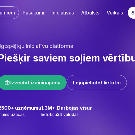
umiem
Pasākumi
Iniciatīvas
Atbalsts
Veikals
S
jīgu iniciatīvu platforma‌‍‍‍‍‌‍‍‌‌‌‍‌‌‌‍‌‌‌‍‍‌‍‌‍‍‌‌‌‍‌‌‌‍‌‌‌‌‍‍‍‌‍‌‌‌‌‍‌‌‌‍‌‌‌‍‌‌‍‌‌‌‌‌‍‍‌‍‍‍‍‌‌‍‍‌‍‍‌‍‌‌‍‍‌‌‍‌‍‌‌‍‌‍‌‌‌‌‌‌‍‍‌‌‌‌‍‌‌‍‍‌‌‍‍‍‌‌‍‍‌‌‍‌‍‌‌‌‍‌‍‍‍‌‌‌‍‍‌‍‌‌‌‌‌‍‍‌‌‍‌‍‌‌‍‍‍‌‌‍‌‌‌‍‍‌‍‍‍‍‌‌‌‍‌‍‍‍‌‌‌‍‍‍‌‌‍‍‌‌‍‍‍‌‍‌‍‌‌‍‍‌‌‌‍‌‌‌‍‍‍‌‍‌‌‌‌‍‍‌‍‌‌‍‌‌‍‍‍‌‍‌‌‌‌‍‍‌‍‍‌‌‌‌‍‍‌‌‍‌‍‌‌‌‍‌‌‌‍‌‌‌‍‍‍‍‍‌‍‌‌‌‌‌‍‌‍‌‌
šķir saviem soļiem vērtību‌‍‍‍‍‌‍‍‌‌‌‍‌‌‌‍‌‌‌‍‍‌‍‌‍‍‌‌‌‍‌‌‌‍‌‌‌‌‍‍‍‌‍‌‌‌‌‍‌‌‌‍‌‌‌‍‌‌‍‌‌‌‌‌‍‍‌‍‍‍‍‌‌‍‍‌‍‍‌‍‌‌‍‍‌‌‍‌‍‌‌‍‌‍‌‌‌‌‌‌‍‍‌‌‌‌‍‌‌‍‍‌‌‍‍‍‌‌‍‍‌‌‍‌‍‌‌‌‍‌‍‍‍‌‌‌‍‍‌‍‌‌‌‌‌‍‍‌‌‍‌‍‌‌‍‍‍‌‌‍‌‌‌‍‍‌‍‍‍‍‌‌‌‍‌‍‍‍‌‌‌‍‍‍‌‍‌‌‌‌‍‍‌‍‌‌‍‌‌‍‍‍‌‍‌‌‌‌‍‍‌‍‍‌‌‌‌‍‍‌‌‍‌‍‌‌‌‍‌‌‌‍‌‌‌‍‍‍‍‍‌‍‌‌‌‌‌‍
Izveidot izaicinājumu‌‍‍‍‍‌‍‍‌‌‌‍‌‌‌‍‌‌‌‍‍‌‍‌‍‍‌‌‌‍‌‌‌‍‌‌‌‌‍‍‍‌‍‌‌‌‌‍‌‌‌‍‌‌‌‍‌‌‍‌‌‌‌‌‍‍‌‍‍‍‍‌‌‍‍‌‍‍‌‍‌‌‍‍‌‌‍‌‍‌‌‍‌‍‌‌‌‌‌‌‍‍‌‌‌‌‍‌‌‍‍‌‌‍‍‍‌‌‍‍‌‌‍‌‍‌‌‌‍‌‍‍‍‌‌‌‍‍‌‍‌‌‌‌‌‍‍‌‌‍‌‍‌‌‍‍‍‌‌‍‌‌‌‍‍‌‍‍‍‍‌‌‌‍‌‍‍‍‌‌‌‍‍‌‌‌‍‌‌‌‍‍‍‌‍‌‍‌‌‍‍‍‌‍‌‌‌‌‍‍‍‌‍‌‌‌‌‍‍‌‍‍‍‍‌‌‍‍‌‍‍‍‌‌‌‍‍‍‌‌‍‍‌‌‌‍‌‍‍‍‌‌‌‍‍‌‌‌‍‍‌‌‍‍‍‌‌‍‌‌‌‍‍‌‌‍‌‍‌‌‍‍‌‌‌‌‍‌‌‍‍‍‌‍‌‌‌‌‍‍‌‌‍‌‍‌‌‍‌‌‌‌‍‍‌‌‍‍‌‍‌‌‌‌‌‍‍‌‌‌‌‍‌‌‍‍‌‍‍‌‌‌‌‍‍‌‍‍‌‌‌‌‍‍‌‌‍‌‍‌‌‍‍‌‍‍‍‌‌‌‍‍‌‌‍‍‍‌‌‍‍‌‌‍‌‍‌‌‌‍‌‌‌‍‌‌‌‍‍‍‍‍‌‍‌‌‌‌‌‍‌‍‌‌
Lejupielādēt lietotni‌‍‍‍‍‌‍‍‌‌‌‍‌‌‌‍‌‌‌‍‍‌‍‌‍‍‌‌‌‍‌‌‌‍‌‌‌‌‍‍‍‌‍‌‌‌‌‍‌‌‌‍‌‌‌‍‌‌‍‌‌‌‌‌‍‍‌‍‍‍‍‌‌‍‍‌‍‍‌‍‌‌‍‍‌‌‍‌‍‌‌‍‌‍‌‌‌‌‌‌‍‍‌‌‌‌‍‌‌‍‍‌‌‍‍‍‌‌‍‍‌‌‍‌‍‌‌‌‍‌‍‍‍‌‌‌‍‍‌‍‌‌‌‌‌‍‍‌‌‍‌‍‌‌‍‍‍‌‌‍‌‌‌‍‍‌‍‍‍‍‌‌‌‍‌‍‍‍‌‌‌‍‍‌‌‌‍‌‌‌‍‍‍‌‍‌‍‌‌‍‍‍‌‍‌‌‌‌‍‍‍‌‍‌‌‌‌‍‍‌‍‍‍‍‌‌‍‍‌‍‍‍‌‌‌‍‍‍‌‌‍‍‌‌‌‍‌‍‍‍‌‌‌‍‍‌‌‍‌‌‌‌‍‍‌‍‍‍‍‌‌‍‍‍‌‍‍‍‌‌‍‍‌‍‍‍‌‌‌‍‍‌‍‍‌‌‌‌‍‍‌‍‍‍‍‌‌‍‍‌‌‌‌‍‌‌‍‍‌‌‍‌‌‌‌‍‌‌‌‌‌‍‌‌‍‍‍‌‌‌‌‌‌‍‍‍‌‌‌‌‌‌‌‍‌‌‌‍‌‌‌‍‍‍‍‍‌‍‌‌‌‌‌‍‌‍‌‌
‍‍‌‍‍‌‌‌‍‌‌‌‍‌‌‌‍‍‌‍‌‍‍‌‌‌‍‌‌‌‍‌‌‌‌‍‍‍‌‍‌‌‌‌‍‌‌‌‍‌‌‌‍‌‌‍‌‌‌‌‌‍‍‌‍‍‍‍‌‌‍‍‌‍‍‌‍‌‌‍‍‌‌‍‌‍‌‌‍‌‍‌‌‌‌‌‌‍‍‌‌‌‌‍‌‌‍‍‌‌‍‍‍‌‌‍‍‌‌‍‌‍‌‌‌‍‌‍‍‍‌‌‌‍‍‌‍‌‌‌‌‌‍‍‌‌‍‌‍‌‌‍‍‍‌‌‍‌‌‌‍‍‌‍‍‍‍‌‌‌‍‌‍‍‍‌‌‌‍‍‌‍‍‍‌‌‌‍‍‍‌‍‌‍‌‌‍‍‌‍‍‌‍‌‌‍‍‌‌‌‍‌‌‌‍‍‌‌‍‌‍‌‌‍‍‍‌‌‍‌‌‌‍‍‍‌‌‍‍‌‌‌‍‌‍‍‍‌‌‌‍‍‌‌‌‍‍‌‌‍‍‌‍‍‍‍‌‌‍‍‌‍‍‌‍‌‌‍‍‍‌‌‌‌‌‌‍‍‌‌‌‌‍‌‌‍‍‌‍‍‍‌‌‌‍‍‌‍‌‌‍‌‌‍‍‌‌‍‌‍‌‌‍‍‍‌‌‍‍‌‌‌‍‌‍‍‍‌‌‌‍‍‍‌‍‍‌‌‌‍‍‌‌‌‌‍‌‌‍‍‌‍‍‌‌‌‌‍‍‍‌‍‌‍‌‌‍‍‌‌‍‌‍‌‌‌‍‌‌‌‍‌‌‌‍‍‍‍‍‌‍‌‌‌‌‌‍‌‍‌‌
1.3M+‌‍‍‍‍‌‍‍‌‌‌‍‌‌‌‍‌‌‌‍‍‌‍‌‍‍‌‌‌‍‌‌‌‍‌‌‌‌‍‍‍‌‍‌‌‌‌‍‌‌‌‍‌‌‌‍‌‌‍‌‌‌‌‌‍‍‌‍‍‍‍‌‌‍‍‌‍‍‌‍‌‌‍‍‌‌‍‌‍‌‌‍‌‍‌‌‌‌‌‌‍‍‌‌‌‌‍‌‌‍‍‌‌‍‍‍‌‌‍‍‌‌‍‌‍‌‌‌‍‌‍‍‍‌‌‌‍‍‌‍‌‌‌‌‌‍‍‌‌‍‌‍‌‌‍‍‍‌‌‍‌‌‌‍‍‌‍‍‍‍‌‌‌‍‌‍‍‍‌‌‌‍‍‌‍‍‍‌‌‌‍‍‍‌‍‌‍‌‌‍‍‌‍‍‌‍‌‌‍‍‌‌‌‍‌‌‌‍‍‌‌‍‌‍‌‌‍‍‍‌‌‍‌‌‌‍‍‍‌‌‍‍‌‌‌‍‌‍‍‍‌‌‌‍‍‌‌‍‌‍‌‌‍‍‍‌‍‌‍‌‌‌‍‌‍‍‍‌‌‌‍‍‍‌‍‍‌‌‌‍‍‌‌‌‌‍‌‌‍‍‌‍‍‌‌‌‌‍‍‍‌‍‌‍‌‌‍‍‌‌‍‌‍‌‌‌‍‌‌‌‍‌‌‌‍‍‍‍‍‌‍‌‌‌‌‌‍‌‍‌‌
Darbojas visur‌‍‍‍‍‌‍‍‌‌‌‍‌‌‌‍‌‌‌‍‍‌‍‌‍‍‌‌‌‍‌‌‌‍‌‌‌‌‍‍‍‌‍‌‌‌‌‍‌‌‌‍‌‌‌‍‌‌‍‌‌‌‌‌‍‍‌‍‍‍‍‌‌‍‍‌‍‍‌‍‌‌‍‍‌‌‍‌‍‌‌‍‌‍‌‌‌‌‌‌‍‍‌‌‌‌‍‌‌‍‍‌‌‍‍‍‌‌‍‍‌‌‍‌‍‌‌‌‍‌‍‍‍‌‌‌‍‍‌‍‌‌‌‌‌‍‍‌‌‍‌‍‌‌‍‍‍‌‌‍‌‌‌‍‍‌‍‍‍‍‌‌‌‍‌‍‍‍‌‌‌‍‍‌‍‍‍‌‌‌‍‍‍‌‍‌‍‌‌‍‍‌‍‍‌‍‌‌‍‍‌‌‌‍‌‌‌‍‍‌‌‍‌‍‌‌‍‍‍‌‌‍‌‌‌‍‍‍‌‌‍‍‌‌‌‍‌‍‍‍‌‌‌‍‍‍‌‍‌‌‌‌‍‍‍‌‌‍‌‌‌‍‍‌‌‍‌‍‌‌‍‍‌‌‍‌‍‌‌‍‍‍‌‌‍‍‌‌‌‍‌‍‍‍‌‌‌‍‍‍‌‍‍‌‌‌‍‍‌‌‌‌‍‌‌‍‍‌‍‍‌‌‌‌‍‍‍‌‍‌‍‌‌‍‍‌‌‍‌‍‌‌‌‍‌‌‌‍‌‌‌‍‍‍‍‍‌‍‌‌‌‌‌‍‌‍‌‌
‍‌‍‌‍‍‌‌‌‍‌‌‌‍‌‌‌‌‍‍‍‌‍‌‌‌‌‍‌‌‌‍‌‌‌‍‌‌‍‌‌‌‌‌‍‍‌‍‍‍‍‌‌‍‍‌‍‍‌‍‌‌‍‍‌‌‍‌‍‌‌‍‌‍‌‌‌‌‌‌‍‍‌‌‌‌‍‌‌‍‍‌‌‍‍‍‌‌‍‍‌‌‍‌‍‌‌‌‍‌‍‍‍‌‌‌‍‍‌‍‌‌‌‌‌‍‍‌‌‍‌‍‌‌‍‍‍‌‌‍‌‌‌‍‍‌‍‍‍‍‌‌‌‍‌‍‍‍‌‌‌‍‍‌‍‍‍‌‌‌‍‍‍‌‍‌‍‌‌‍‍‌‍‍‌‍‌‌‍‍‌‌‌‍‌‌‌‍‍‌‌‍‌‍‌‌‍‍‍‌‌‍‌‌‌‍‍‍‌‌‍‍‌‌‌‍‌‍‍‍‌‌‌‍‍‌‌‌‍‍‌‌‍‍‌‍‍‍‍‌‌‍‍‌‍‍‌‍‌‌‍‍‍‌‌‌‌‌‌‍‍‌‌‌‌‍‌‌‍‍‌‍‍‍‌‌‌‍‍‌‍‌‌‍‌‌‍‍‌‌‍‌‍‌‌‍‍‍‌‌‍‍‌‌‌‍‌‍‍‍‌‌‌‍‍‌‌‍‌‌‌‌‍‍‌‌‍‌‍‌‌‍‍‍‌‌‍‍‌‌‍‍‌‌‌‍‍‌‌‍‍‍‌‌‍‌‌‌‍‍‌‍‌‌‍‌‌‍‍‍‌‌‌‌‌‌‍‍‍‌‍‌‌‌‌‍‍‌‍‌‌‍‌‌‍‍‌‍‍‍‍‌‌‍‍‌‍‍‍‌‌‌‌‍‌‌‌‍‌‌‌‍‍‍‍‍‌‍‌‌‌‌‌‍‌‍‌‌
lietotāju‌‍‍‍‍‌‍‍‌‌‌‍‌‌‌‍‌‌‌‍‍‌‍‌‍‍‌‌‌‍‌‌‌‍‌‌‌‌‍‍‍‌‍‌‌‌‌‍‌‌‌‍‌‌‌‍‌‌‍‌‌‌‌‌‍‍‌‍‍‍‍‌‌‍‍‌‍‍‌‍‌‌‍‍‌‌‍‌‍‌‌‍‌‍‌‌‌‌‌‌‍‍‌‌‌‌‍‌‌‍‍‌‌‍‍‍‌‌‍‍‌‌‍‌‍‌‌‌‍‌‍‍‍‌‌‌‍‍‌‍‌‌‌‌‌‍‍‌‌‍‌‍‌‌‍‍‍‌‌‍‌‌‌‍‍‌‍‍‍‍‌‌‌‍‌‍‍‍‌‌‌‍‍‌‍‍‍‌‌‌‍‍‍‌‍‌‍‌‌‍‍‌‍‍‌‍‌‌‍‍‌‌‌‍‌‌‌‍‍‌‌‍‌‍‌‌‍‍‍‌‌‍‌‌‌‍‍‍‌‌‍‍‌‌‌‍‌‍‍‍‌‌‌‍‍‌‌‍‌‍‌‌‍‍‍‌‍‌‍‌‌‌‍‌‍‍‍‌‌‌‍‍‌‌‍‌‌‌‌‍‍‌‌‍‌‍‌‌‍‍‍‌‌‍‍‌‌‍‍‌‌‌‍‍‌‌‍‍‍‌‌‍‌‌‌‍‍‌‍‌‌‍‌‌‍‍‍‌‌‌‌‌‌‍‍‍‌‍‌‌‌‌‍‍‌‍‌‌‍‌‌‍‍‌‍‍‍‍‌‌‍‍‌‍‍‍‌‌‌‌‍‌‌‌‍‌‌‌‍‍‍‍‍‌‍‌‌‌‌‌‍‌‍‌‌
34 valodas‌‍‍‍‍‌‍‍‌‌‌‍‌‌‌‍‌‌‌‍‍‌‍‌‍‍‌‌‌‍‌‌‌‍‌‌‌‌‍‍‍‌‍‌‌‌‌‍‌‌‌‍‌‌‌‍‌‌‍‌‌‌‌‌‍‍‌‍‍‍‍‌‌‍‍‌‍‍‌‍‌‌‍‍‌‌‍‌‍‌‌‍‌‍‌‌‌‌‌‌‍‍‌‌‌‌‍‌‌‍‍‌‌‍‍‍‌‌‍‍‌‌‍‌‍‌‌‌‍‌‍‍‍‌‌‌‍‍‌‍‌‌‌‌‌‍‍‌‌‍‌‍‌‌‍‍‍‌‌‍‌‌‌‍‍‌‍‍‍‍‌‌‌‍‌‍‍‍‌‌‌‍‍‌‍‍‍‌‌‌‍‍‍‌‍‌‍‌‌‍‍‌‍‍‌‍‌‌‍‍‌‌‌‍‌‌‌‍‍‌‌‍‌‍‌‌‍‍‍‌‌‍‌‌‌‍‍‍‌‌‍‍‌‌‌‍‌‍‍‍‌‌‌‍‍‍‌‍‌‌‌‌‍‍‍‌‌‍‌‌‌‍‍‌‌‍‌‍‌‌‍‍‌‌‍‌‍‌‌‍‍‍‌‌‍‍‌‌‌‍‌‍‍‍‌‌‌‍‍‌‌‍‌‌‌‌‍‍‌‌‍‌‍‌‌‍‍‍‌‌‍‍‌‌‍‍‌‌‌‍‍‌‌‍‍‍‌‌‍‌‌‌‍‍‌‍‌‌‍‌‌‍‍‍‌‌‌‌‌‌‍‍‍‌‍‌‌‌‌‍‍‌‍‌‌‍‌‌‍‍‌‍‍‍‍‌‌‍‍‌‍‍‍‌‌‌‌‍‌‌‌‍‌‌‌‍‍‍‍‍‌‍‌‌‌‌‌‍‌‍‌‌