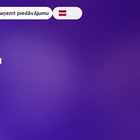
aņemt piedāvājumu
LV
‌‍‌‌