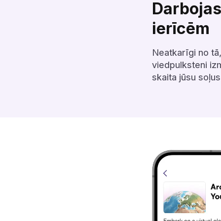
Darbojas
ierīcēm‌‍‍‍‍‌‍‍‌‌‌‍‌‌‌‍‌‌‌‍‍‌‍‌‍‍‌‌‌‍‌‌‌‍‌‌‌‌‍‍‍‌‍‌‌‌‌‍‌‌‌‍‌‌‌‍‍‍‌‌‍‍‌‌‍‍‌‌‍‌‍‌‌‍‍‌‌‌‍‍‌‌‍‍‍‌‍‌‌‌‌‍‍‌‍‌‌‍‌‌‍‍‌‍‍‍‍‌‌‍‍‌‍‍‍‌‌‌‍‍‍‌‌‍‍‌‌‌‍‌‍‍‍‌‌‌‍‍‌‌‍‌‌‌‌‍‍‌‌‍‌‍‌‌‍‍‍‌‍‍‌‌‌‍‍‌‍‌‌‍‌‌‍‍‌‌‌‍‍‌‌‍‍‌‌‍‌‍‌‌‍‍‍‌‌‍‍‌‌‌‍‌‍‍‍‌‌‌‍‍‍‌‍‌‌‌‌‍‍‌‍‌‌‍‌‌‍‍‍‌‍‌‌‌‌‍‍‌‍‍‌‌‌‌‍‍‌‌‍‌‍‌‌‌‍‌‌‌‍‌‌‌‍‍‍‍‍‌‍‌‌‌‌‌‍‌‍‌‌
Neatkarīgi no tā
viedpulksteni iz
skaita jūsu soļus.‌‍‍‍‍‌‍‍‌‌‌‍‌‌‌‍‌‌‌‍‍‌‍‌‍‍‌‌‌‍‌‌‌‍‌‌‌‌‍‍‍‌‍‌‌‌‌‍‌‌‌‍‌‌‌‍‍‍‌‌‍‍‌‌‍‍‌‌‍‌‍‌‌‍‍‌‌‌‍‍‌‌‍‍‍‌‍‌‌‌‌‍‍‌‍‌‌‍‌‌‍‍‌‍‍‍‍‌‌‍‍‌‍‍‍‌‌‌‍‍‍‌‌‍‍‌‌‌‍‌‍‍‍‌‌‌‍‍‌‌‍‌‌‌‌‍‍‌‌‍‌‍‌‌‍‍‍‌‍‍‌‌‌‍‍‌‍‌‌‍‌‌‍‍‌‌‌‍‍‌‌‍‍‌‌‍‌‍‌‌‍‍‍‌‌‍‍‌‌‌‍‌‍‍‍‌‌‌‍‍‌‌‍‌‌‌‌‍‍‌‌‍‌‍‌‌‍‍‍‌‌‍‍‌‌‍‍‌‌‌‍‍‌‌‍‍‍‌‌‍‌‌‌‍‍‌‍‌‌‍‌‌‍‍‍‌‌‌‌‌‌‍‍‍‌‍‌‌‌‌‍‍‌‍‌‌‍‌‌‍‍‌‍‍‍‍‌‌‍‍‌‍‍‍‌‌‌‌‍‌‌‌‍‌‌‌‍‍‍‍‍‌‍