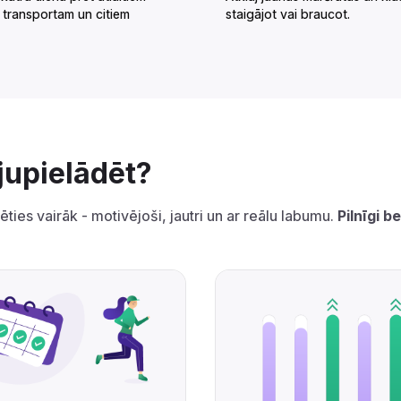
 transportam un citiem
staigājot vai braucot.‌‍‍‍‍‌‍‍‌‌‌‍‌‌‌‍‌‌‌‍‍‌‍‌‍‍‌‌‌‍‌‌‌‍‌‌‌‌‍‍‍‌‍‌‌‌‌‍‌‌‌‍‌‌‌‍‌‌‍‌‌‌‌‌‍‍‌‍‍‍‍‌‌‍‍‌‍‍‌‍‌‌‍‍‌‌‍‌‍‌‌‍‌‍‌‌‌‌‌‌‍‍‌‌‌‌‍‌‌‍‍‌‌‍‍‍‌‌‍‍‌‌‍‌‍‌‌‌‍‌‍‍‍‌‌‌‍‍‌‌‍‍‌‌‌‍‍‌‌‍‌‍‌‌‍‍‌‌‌‌‍‌‌‍‍‍‌‍‌‌‌‌‍‍‍‌‍‌‍‌‌‍‍‍‌‌‍‌‌‌‍‍‌‌‍‌‍‌‌‍‍‍‌‌‍‍‌‌‌‍‌‍‍‍‌‌‌‍‍‍‌‍‌‌‌‌‍‍‍‌‌‍‌‌‌‍‍‌‌‌‌‍‌‌‍‍‌‌‌‍‍‌‌‍‍‌‍‌‍‍‌‌‍‍‍‌‌‍‍‌‌‌‍‌‍‍‍‌‌‌‍‍‌‌‍‌‌‌‌‍‍‌‌‍‌‍‌‌‍‍‍‌‌‍‍‌‌‍‍‌‌‌‍‍‌‌‍‍‍‌‌‍‌‌‌‍‍‌‍‌‌‍‌‌‍‍‍‌‌‌‌‌‌‍‍‍‌‍‌‌‌‌‍‍‌‍‌‌‍‌‌‍‍‌‍‍‍‍‌‌‍‍‌‍‍‍‌‌‌‌‍‌‌‌‍‌‌‌‍‍‍‍‍‌‍‌‌‌‌‌‍‌‍‌‌
‍‌‌‍‍‌‌‍‌‍‌‌‌‍‌‍‍‍‌‌‌‍‍‍‌‍‍‍‌‌‍‍‌‍‌‌‌‌‌‍‍‍‍‌‌‍‌‌‍‌‌‍‌‍‌‌‌‍‍‌‍‍‍‍‌‌‍‍‌‍‌‌‍‌‌‍‍‌‍‍‍‌‌‌‌‍‌‍‍‍‌‌‌‍‍‍‌‍‌‌‌‌‍‍‌‍‌‌‍‌‌‍‍‍‌‍‌‌‌‌‍‍‌‍‍‌‌‌‌‍‍‌‌‍‌‍‌‌‌‍‌‌‌‍‌‌‌‍‍‍‍‍‌‍‌‌‌‌‌‍‌‍‌‌
ties vairāk - motivējoši, jautri un ar reālu labumu.
Pilnīgi 