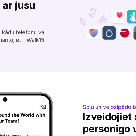
 ar jūsu
, kādu telefonu vai
mantojiet - Walk15
‌‌‌‌‌‍‌‍‌‌
Soļu un velosipēdu izaicinājumi‌‍‍‍‍‌‍‍‌‌‌‍‌‌‌‍‌‌‌‍‍‌‍‌‍‍‌‌‌‍‌‌‌‍‌‌‌‌‍‍‍‌‍‌‌‌‌‍‌‌‌‍‌‌‌‍‍‍‌‌‍‍‌‌‍‍‌‌‍‌‍‌‌‍‍‌‌‌‍‍‌‌‍‍‍‌‍‌‌‌‌‍‍‌‍‌‌‍‌‌‍‍‌‍‍‍‍‌‌‍‍‌‍‍‍‌‌‌‍‍‍‌‌‍‍‌‌‌‍‌‍‍‍‌‌‌‍‍‌‌‌‍‌‌‌‌‍‍‌‌‍‌‌‌‍‍‌‌‌‍‌‌‌‍‌‌‌‌‍‍‌
Izveidojiet
personīgo 