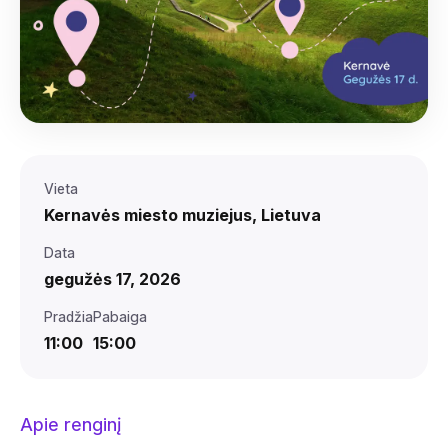
Vieta‌‍‍‍‍‌‍‍‌‌‌‍‌‌‌‍‌‌‌‍‍‌‍‌‍‍‌‌‌‍‌‌‌‍‌‌‌‌‍‍‍‌‍‌‌‌‌‍‌‌‌‍‌‌‌‍‍‌‌‍‌‍‌‌‍‍‍‌‍‍‌‌‌‍‍‌‌‍‌‍‌‌‍‍‌‍‍‍‌‌‌‍‍‍‌‍‌‌‌‌‍‌‍‌‌‌‌‌‌‍‍‌‌‌‌‍‌‌‍‍‌‌‍‍‍‌‌‍‍‌‌‍‌‍‌‌‌‍‌‍‍‍‌‌‌‍‍‌‍‍‌‌‌‌‍‍‌‍‍‍‍‌‌‍‍‌‌‌‍‍‌‌‍‍‌‌‌‌‍‌‌‍‍‍‌‍‌‌‌‌‍‍‌‍‌‌‍‌‌‍‍‌‍‍‍‍‌‌‍‍‌‍‍‍‌‌‌‌‍‌‌‌‍‌‌‌‍‍‍‍‍‌‍‌‌‌‌‌‍‌‍‌‌
Kernavės miesto muziejus, Lietuva
Data‌‍‍‍‍‌‍‍‌‌‌‍‌‌‌‍‌‌‌‍‍‌‍‌‍‍‌‌‌‍‌‌‌‍‌‌‌‌‍‍‍‌‍‌‌‌‌‍‌‌‌‍‌‌‌‍‍‌‌‍‌‍‌‌‍‍‍‌‍‍‌‌‌‍‍‌‌‍‌‍‌‌‍‍‌‍‍‍‌‌‌‍‍‍‌‍‌‌‌‌‍‌‍‌‌‌‌‌‌‍‍‌‌‌‌‍‌‌‍‍‌‌‍‍‍‌‌‍‍‌‌‍‌‍‌‌‌‍‌‍‍‍‌‌‌‍‍‌‌‍‌‌‌‌‍‍‌‌‌‌‍‌‌‍‍‍‌‍‌‌‌‌‍‍‌‌‍‌‍‌‌‌‍‌‌‌‍‌‌‌‍‍‍‍‍‌‍‌‌‌‌‌‍‌‍‌‌
gegužės 17, 2026
Pradžia‌‍‍‍‍‌‍‍‌‌‌‍‌‌‌‍‌‌‌‍‍‌‍‌‍‍‌‌‌‍‌‌‌‍‌‌‌‌‍‍‍‌‍‌‌‌‌‍‌‌‌‍‌‌‌‍‍‌‌‍‌‍‌‌‍‍‍‌‍‍‌‌‌‍‍‌‌‍‌‍‌‌‍‍‌‍‍‍‌‌‌‍‍‍‌‍‌‌‌‌‍‌‍‌‌‌‌‌‌‍‍‌‌‌‌‍‌‌‍‍‌‌‍‍‍‌‌‍‍‌‌‍‌‍‌‌‌‍‌‍‍‍‌‌‌‍‍‍‌‌‍‍‌‌‍‍‍‌‍‌‌‌‌‍‍‌‌‌‌‍‌‌‍‍‍‌‌‍‌‌‌‍‍‍‌‍‌‌‌‌‍‌‍‌‍‌‌‌‌‍‍‌‍‌‌‍‌‌‍‍‌‍‍‌‍‌‌‍‍‌‌‍‌‍‌‌‌‍‌‌‌‍‌‌‌‍‍‍‍‍‌‍‌‌‌‌‌‍‌‍‌‌
Pabaiga‌‍‍‍‍‌‍‍‌‌‌‍‌‌‌‍‌‌‌‍‍‌‍‌‍‍‌‌‌‍‌‌‌‍‌‌‌‌‍‍‍‌‍‌‌‌‌‍‌‌‌‍‌‌‌‍‍‌‌‍‌‍‌‌‍‍‍‌‍‍‌‌‌‍‍‌‌‍‌‍‌‌‍‍‌‍‍‍‌‌‌‍‍‍‌‍‌‌‌‌‍‌‍‌‌‌‌‌‌‍‍‌‌‌‌‍‌‌‍‍‌‌‍‍‍‌‌‍‍‌‌‍‌‍‌‌‌‍‌‍‍‍‌‌‌‍‍‌‌‍‌‍‌‌‍‍‌‍‍‍‌‌‌‍‍‌‌‍‌‌‌‌‍‌‍‌‍‌‌‌‌‍‍‌‍‌‌‍‌‌‍‍‌‍‍‌‍‌‌‍‍‌‌‍‌‍‌‌‌‍‌‌‌‍‌‌‌‍‍‍‍‍‌‍‌‌‌‌‌‍‌‍‌‌
11:00
15:00
Apie renginį‌‍‍‍‍‌‍‍‌‌‌‍‌‌‌‍‌‌‌‍‍‌‍‌‍‍‌‌‌‍‌‌‌‍‌‌‌‌‍‍‍‌‍‌‌‌‌‍‌‌‌‍‌‌‌‍‍‌‌‍‌‍‌‌‍‍‍‌‍‍‌‌‌‍‍‌‌‍‌‍‌‌‍‍‌‍‍‍‌‌‌‍‍‍‌‍‌‌‌‌‍‌‍‌‌‌‌‌‌‍‍‌‌‌‌‍‌‌‍‍‌‌‍‍‍‌‌‍‍‌‌‍‌‍‌‌‌‍‌‍‍‍‌‌‌‍‍‌‌‌‌‍‌‌‍‍‌‌‌‍‌‌‌‍‍‌‍‍‍‍‌‌‍‍‍‌‍‌‍‌‌‍‍‍‌‍‌‌‌‌‍‌‌‌‍‌‍‌‌‍‍‍‌‍‍‌‌‌‍‍‌‌‍‌‍‌‌‍‍‌‍‍‍‌‌‌‍‍‍‌‍‌‌‌‌‌‍‌‌‌‍‌‌‌‍‍‍‍‍‌‍‌‌‌‌‌‍‌‍‌‌