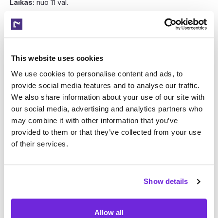
Laikas:
nuo 11 val.
Starto vieta:
prie Kernavės miesto
muziejaus:
https://maps.app.goo.gl/Be7jwrKxfWSU5mQ49
Žygio trasos:
This website uses cookies
~5000 žingsnių (~3 km) – šeimoms su vaikais, kur jūsų lauks
We use cookies to personalise content and ads, to
ne tik žygis, bet ir įvairios pramogos mažiesiems. Tinkama ir
su vežimėliais.
provide social media features and to analyse our traffic.
We also share information about your use of our site with
~15 000 žingsnių (~2 val.) – aktyvesniems žygeiviams,
our social media, advertising and analytics partners who
norintiems praleisti daugiau laiko gryname ore.
may combine it with other information that you’ve
provided to them or that they’ve collected from your use
of their services.
Renginys yra
NEMOKAMAS
, organizuojamas su ankstukų
bendruomenės palaikymu.
Žygio metu dalyvių laukia įsimintinas laikas gamtoje,
Show details
pramogos bei gardūs siurprizai!
Allow all