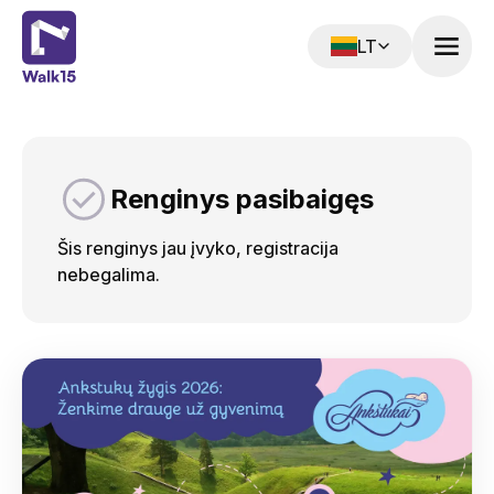
LT
Renginys pasibaigęs‌‍‍‍‍‌‍‍‌‌‌‍‌‌‌‍‌‌‌‍‍‌‍‌‍‍‌‌‌‍‌‌‌‍‌‌‌‌‍‍‍‌‍‌‌‌‌‍‌‌‌‍‌‌‌‍‍‌‌‍‌‍‌‌‍‍‍‌‍‍‌‌‌‍‍‌‌‍‌‍‌‌‍‍‌‍‍‍‌‌‌‍‍‍‌‍‌‌‌‌‍‌‍‌‌‌‌‌‌‍‍‌‌‌‌‍‌‌‍‍‌‌‍‍‍‌‌‍‍‌‌‍‌‍‌‌‌‍‌‍‍‍‌‌‌‍‍‌‌‍‌‍‌‌‍‍‍‌‍‍‌‌‌‍‍‌‌‍‌‍‌‌‍‍‌‍‍‍‌‌‌‍‍‍‌‍‌‌‌‌‍‌‌‌‍‌‍‌‌‍‍‌‍‍‍‌‌‌‍‍‌‌‍‌‌‌‌‍‍‌‌‍‌‍‌‌‍‍‌‌‍‌‌‌‌‍‌‍‌‍‌‌‌‌‍‍‌‍‌‌‍‌‌‍‍‍‌‍‌‌‌‌‍‍‌‍‍‌‌‌‌‍‍‌‌‍‌‍‌‌‌‍‌‌‌‍‌‌‌‍‍‍‍‍‌‍‌‌‌‌‌‍‌‍‌‌
Šis renginys jau įvyko, registracija
nebegalima.‌‍‍‍‍‌‍‍‌‌‌‍‌‌‌‍‌‌‌‍‍‌‍‌‍‍‌‌‌‍‌‌‌‍‌‌‌‌‍‍‍‌‍‌‌‌‌‍‌‌‌‍‌‌‌‍‍‌‌‍‌‍‌‌‍‍‍‌‍‍‌‌‌‍‍‌‌‍‌‍‌‌‍‍‌‍‍‍‌‌‌‍‍‍‌‍‌‌‌‌‍‌‍‌‌‌‌‌‌‍‍‌‌‌‌‍‌‌‍‍‌‌‍‍‍‌‌‍‍‌‌‍‌‍‌‌‌‍‌‍‍‍‌‌‌‍‍‌‌‍‌‍‌‌‍‍‍‌‍‍‌‌‌‍‍‌‌‍‌‍‌‌‍‍‌‍‍‍‌‌‌‍‍‍‌‍‌‌‌‌‍‌‌‌‍‌‍‌‌‍‍‌‍‍‍‌‌‌‍‍‌‌‍‌‌‌‌‍‍‌‌‍‌‍‌‌‍‍‌‌‍‌‌‌‌‍‌‍‌‌‍‍‌‌‍‍‍‌‍‌‍‌‌‍‍‌‌‌‍‌‌‌‍‍‍‌‍‌‌‌‌‍‍‌‍‌‌‍‌‌‍‍‍‌‍‌‌‌‌‍‍‌‍‍‌‌‌‌‍‍‌‌‍‌‍‌‌‌‍‌‌‌‍‌‌‌‍‍‍‍‍‌‍‌‌‌‌‌‍‌‍‌‌