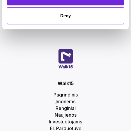
Ženkime už gyvybę kartu!
Deny
Walk15
Pagrindinis
Įmonėms
Renginiai
Naujienos
Investuotojams
El. Parduotuvė