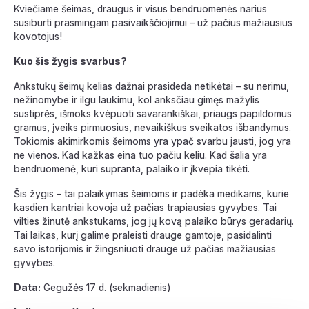
Kviečiame šeimas, draugus ir visus bendruomenės narius
susiburti prasmingam pasivaikščiojimui – už pačius mažiausius
kovotojus!
Kuo šis žygis svarbus?
Ankstukų šeimų kelias dažnai prasideda netikėtai – su nerimu,
nežinomybe ir ilgu laukimu, kol anksčiau gimęs mažylis
sustiprės, išmoks kvėpuoti savarankiškai, priaugs papildomus
gramus, įveiks pirmuosius, nevaikiškus sveikatos išbandymus.
Tokiomis akimirkomis šeimoms yra ypač svarbu jausti, jog yra
ne vienos. Kad kažkas eina tuo pačiu keliu. Kad šalia yra
bendruomenė, kuri supranta, palaiko ir įkvepia tikėti.
Šis žygis – tai palaikymas šeimoms ir padėka medikams, kurie
kasdien kantriai kovoja už pačias trapiausias gyvybes. Tai
vilties žinutė ankstukams, jog jų kovą palaiko būrys geradarių.
Tai laikas, kurį galime praleisti drauge gamtoje, pasidalinti
savo istorijomis ir žingsniuoti drauge už pačias mažiausias
gyvybes.
Data:
Gegužės 17 d. (sekmadienis)