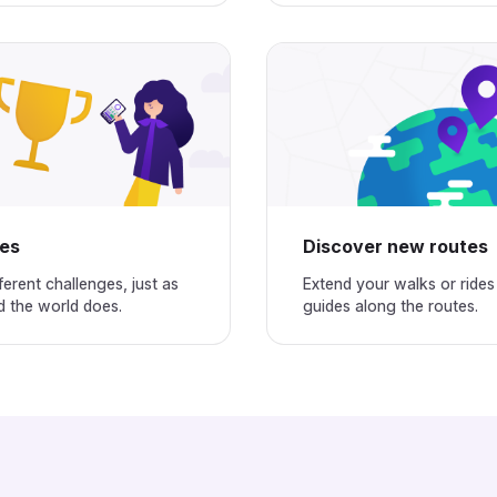
‌‌‌‍‍‌‍‌‌‍‌‌‍‍‍‌‍‌‌‌‌‍‍‌‍‍‌‌‌‌‍‍‌‌‍‌‍‌‌‌‍‌‌‌‍‌‌‌‍‍‍‍‍‌‍‌‌‌‌‌‍‌‍‌‌
Discover new routes‌‍‍‍‍‌‍‍‌‌‌‍‌‌‌‍‌‌‌‍‍‌‍‌‍‍‌‌‌‍‌‌‌‍‌‌‌‌‍‍‍‌‍‌‌‌‌‍‌‌‌‍‌‌‌‍‌‌‍‌‌‌‌‌‍‍‌‍‍‍‍‌‌‍‍‌‍‍‌‍‌‌‍‍‌‌‍‌‍‌‌‍‌‍‌‌‌‌‌‌‍‍‌‌‌‌‍‌‌‍‍‌‌‍‍‍‌‌‍‍‌‌‍‌‍‌‌‌‍‌‍‍‍‌‌‌‍‍‍‌‍‍‍‌‌‍‍‌‍‌‌‌‌‌‍‍‍‍‌‌‍‌‌‍‌‌‍‌‍‌‌‌‍‍‌‍‍‍‍‌‌‍‍‌‍‌‌‍‌‌‍‍‌‍‍‍‌‌‌‌‍‌‍‍‍‌‌‌‍‍‌‍‌‌‍‌‌‍‍‍‌‍‌‌‌‌‍‍‌‌‍‌‍‌‌‍‍‌‍‍‌‍‌‌‍‍‍‌‌‍‍‌‌‌‍‌‍‍‍‌‌‌‍‍‍‌‌‍‌‌‌‍‍‌‍‍‍‍‌‌‍‍‍‌‍‌‍‌‌‍‍‍‌‍‌‌‌‌‍‍‌‌‍‌‍‌‌‍‍‍‌‌‍‍‌‌‌‍‌‍‍‍‌‌‌‍‍‍‌‍‌‌‌‌‍‍‌‍‌‌‍‌‌‍‍‍‌‍‌‌‌‌‍‍‌‍‍‌‌‌‌‍‍‌‌‍‌‍‌‌‌‍‌‌‌‍‌‌‌‍‍‍‍‍‌‍‌‌‌‌‌‍‌‍‌‌
fferent challenges, just as
Extend your walks or rides
‌‌‌‍‍‌‌‍‌‍‌‌‍‍‌‍‍‌‍‌‌‍‍‍‌‌‍‍‌‌‌‍‌‍‍‍‌‌‌‍‍‌‌‌‍‍‌‌‍‍‌‍‌‌‌‌‌‍‍‌‌‌‌‍‌‌‍‍‌‍‍‌‌‌‌‍‍‌‍‍‌‌‌‌‍‍‌‌‍‌‍‌‌‍‍‌‍‍‍‌‌‌‍‍‌‌‍‍‍‌‌‍‍‌‌‍‌‍‌‌‍‍‍‌‌‍‍‌‌‌‍‌‍‍‍‌‌‌‍‍‌‌‍‌‌‌‌‍‍‌‌‍‌‍‌‌‍‍‍‌‌‍‍‌‌‍‍‌‌‌‍‍‌‌‍‍‍‌‌‍‌‌‌‍‍‌‍‌‌‍‌‌‍‍‍‌‌‌‌‌‌‍‍‍‌‍‌‌‌‌‍‍‌‍‌‌‍‌‌‍‍‌‍‍‍‍‌‌‍‍‌‍‍‍‌‌‌‌‍‌‌‌‍‌‌‌‍‍‍‍‍‌‍‌‌‌‌‌‍‌‍‌‌
guides along the routes.‌‍‍‍‍‌‍‍‌‌‌‍‌‌‌‍‌‌‌‍‍‌‍‌‍‍‌‌‌‍‌‌‌‍‌‌‌‌‍‍‍‌‍‌‌‌‌‍‌‌‌‍‌‌‌‍‌‌‍‌‌‌‌‌‍‍‌‍‍‍‍‌‌‍‍‌‍‍‌‍‌‌‍‍‌‌‍‌‍‌‌‍‌‍‌‌‌‌‌‌‍‍‌‌‌‌‍‌‌‍‍‌‌‍‍‍‌‌‍‍‌‌‍‌‍‌‌‌‍‌‍‍‍‌‌‌‍‍‍‌‍‍‍‌‌‍‍‌‍‌‌‌‌‌‍‍‍‍‌‌‍‌‌‍‌‌‍‌‍‌‌‌‍‍‌‍‍‍‍‌‌‍‍‌‍‌‌‍‌‌‍‍‌‍‍‍‌‌‌‌‍‌‍‍‍‌‌‌‍‍‌‍‌‌‍‌‌‍‍‍‌‍‌‌‌‌‍‍‌‌‍‌‍‌‌‍‍‌‍‍‌‍‌‌‍‍‍‌‌‍‍‌‌‌‍‌‍‍‍‌‌‌‍‍‍‌‌‍‌‌‌‍‍‌‍‍‍‍‌‌‍‍‍‌‍‌‍‌‌‍‍‍‌‍‌‌‌‌‍‍‌‌‍‌‍‌‌‍‍‍‌‌‍‍‌‌‌‍‌‍‍‍‌‌‌‍‍‌‌‍‌‌‌‌‍‍‌‌‍‌‍‌‌‍‍‍‌‌‍‍‌‌‍‍‌‌‌‍‍‌‌‍‍‍‌‌‍‌‌‌‍‍‌‍‌‌‍‌‌‍‍‍‌‌‌‌‌‌‍‍‍‌‍‌‌‌‌‍‍‌‍‌‌‍‌‌‍‍‌‍‍‍‍‌‌‍‍‌‍‍‍‌‌‌‌‍‌‌‌‍‌‌‌‍‍‍‍‍‌‍‌‌‌‌‌‍‌‍‌‌