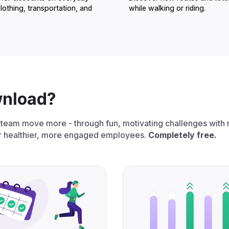
clothing, transportation, and
while walking or riding.‌‍‍‍‍‌‍‍‌‌‌‍‌‌‌‍‌‌‌‍‍‌‍‌‍‍‌‌‌‍‌‌‌‍‌‌‌‌‍‍‍‌‍‌‌‌‌‍‌‌‌‍‌‌‌‍‌‌‍‌‌‌‌‌‍‍‌‍‍‍‍‌‌‍‍‌‍‍‌‍‌‌‍‍‌‌‍‌‍‌‌‍‌‍‌‌‌‌‌‌‍‍‌‌‌‌‍‌‌‍‍‌‌‍‍‍‌‌‍‍‌‌‍‌‍‌‌‌‍‌‍‍‍‌‌‌‍‍‌‌‍‍‌‌‌‍‍‌‌‍‌‍‌‌‍‍‌‌‌‌‍‌‌‍‍‍‌‍‌‌‌‌‍‍‍‌‍‌‍‌‌‍‍‍‌‌‍‌‌‌‍‍‌‌‍‌‍‌‌‍‍‍‌‌‍‍‌‌‌‍‌‍‍‍‌‌‌‍‍‍‌‍‌‌‌‌‍‍‍‌‌‍‌‌‌‍‍‌‌‌‌‍‌‌‍‍‌‌‌‍‍‌‌‍‍‌‍‌‍‍‌‌‍‍‍‌‌‍‍‌‌‌‍‌‍‍‍‌‌‌‍‍‌‌‍‌‌‌‌‍‍‌‌‍‌‍‌‌‍‍‍‌‌‍‍‌‌‍‍‌‌‌‍‍‌‌‍‍‍‌‌‍‌‌‌‍‍‌‍‌‌‍‌‌‍‍‍‌‌‌‌‌‌‍‍‍‌‍‌‌‌‌‍‍‌‍‌‌‍‌‌‍‍‌‍‍‍‍‌‌‍‍‌‍‍‍‌‌‌‌‍‌‌‌‍‌‌‌‍‍‍‍‍‌‍‌‌‌‌‌‍‌‍‌‌
‌‌‌‌‍‍‍‍‌‌‍‌‌‍‌‌‍‌‍‌‌‌‍‍‌‍‍‍‍‌‌‍‍‌‍‌‌‍‌‌‍‍‌‍‍‍‌‌‌‌‍‌‍‍‍‌‌‌‍‍‍‌‍‌‌‌‌‍‍‌‍‌‌‍‌‌‍‍‍‌‍‌‌‌‌‍‍‌‍‍‌‌‌‌‍‍‌‌‍‌‍‌‌‌‍‌‌‌‍‌‌‌‍‍‍‍‍‌‍‌‌‌‌‌‍‌‍‌‌
team move more - through fun, motivating challenges with r
or healthier, more engaged employees.
Completely free.