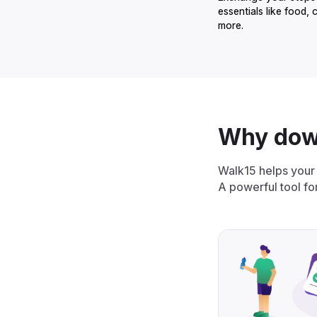
essentials like food, 
more.‌‍‍‍‍‌‍‍‌‌‌‍‌‌‌‍‌‌‌‍‍‌‍‌‍‍‌‌‌‍‌‌‌‍‌‌‌‌‍‍‍‌‍‌‌‌‌‍‌‌‌‍‌‌‌‍‌‌‍‌‌‌‌‌‍‍‌‍‍‍‍‌‌‍‍‌‍‍‌‍‌‌‍‍‌‌‍‌‍‌‌‍‌‍‌‌‌‌‌‌‍‍‌‌‌‌‍‌‌‍‍‌‌‍‍‍‌‌‍‍‌‌‍‌‍‌‌‌‍‌‍‍‍‌‌‌‍‍‌‌‍‍‌‌‌‍‍‌‌‍‌‍‌‌‍‍‌‌‌‌‍‌‌‍‍‍‌‍‌‌‌‌‍‍‍‌‍‌‍‌‌‍‍‍‌‌‍‌‌‌‍‍‌‌‍‌‍‌‌‍‍‍‌‌‍‍‌‌‌‍‌‍‍‍‌‌‌‍‍‍‌‍‍‍‌‌‍‍‌‌‌‌‍‌‌‍‍‌‍‍‌‌‌‌‍‍‌‍‍‌‌‌‌‍‍‌‌‍‌‍‌‌‍‍‍‌‍‌‌‌‌‌‍‌‍‍‍‌‌‌‍‍‌‌‍‌‌‌‌‍‍‌‌‍‌‍‌‌‍‍‍‌‌‍‍‌‌‍‍‌‌‌‍‍‌‌‍‍‍‌‌‍‌‌‌‍‍‌‍‌‌‍‌‌‍‍‍‌‌‌‌‌‌‍‍‍‌‍‌‌‌‌‍‍‌‍‌‌‍‌‌‍‍‌‍‍‍‍‌‌‍‍‌‍‍‍‌‌‌‌‍‌‌‌‍‌‌‌‍‍‍‍‍‌‍‌‌‌‌‌‍‌‍‌‌
Why download?‌‍‍‍‍‌‍‍‌‌‌‍‌‌‌‍‌‌‌‍‍‌‍‌‍‍‌‌‌‍‌‌‌‍‌‌‌‌‍‍‍‌‍‌‌‌‌‍‌‌‌‍‌‌‌‍‌‌‍‌‌‌‌‌‍‍‌‍‍‍‍‌‌‍‍‌‍‍‌‍‌‌‍‍‌‌‍‌‍‌‌‍‌‍‌‌‌‌‌‌‍‍‌‌‌‌‍‌‌‍‍‌‌‍‍‍‌‌‍‍‌‌‍‌‍‌‌‌‍‌‍‍‍‌‌‌‍‍‍‌‍‍‍‌‌‍‍‌‍‌
Walk15 helps your 
A powerful tool f