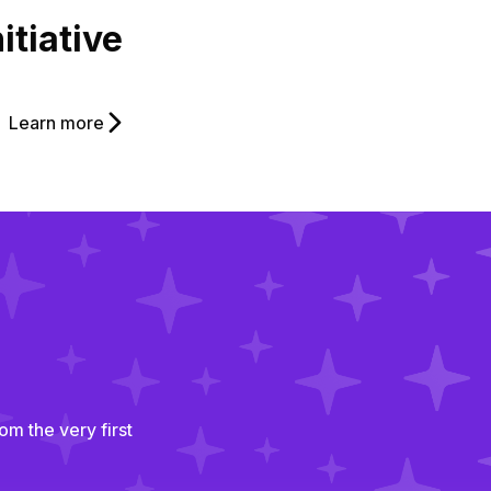
‍‌‍‍‍‌‌‌‍‍‌‌‍‌‌‌‌‍‍‌‌‍‌‍‌‌‍‍‍‌‌‍‍‌‌‍‍‌‌‌‍‍‌‌‍‍‍‌‌‍‌‌‌‍‍‌‍‌‌‍‌‌‍‍‍‌‌‌‌‌‌‍‍‍‌‍‌‌‌‌‍‍‌‍‌‌‍‌‌‍‍‌‍‍‍‍‌‌‍‍‌‍‍‍‌‌‌‌‍‌‌‌‍‌‌‌‍‍‍‍‍‌‍‌‌‌‌‌‍‌‍‌‌
Learn more‌‍‍‍‍‌‍‍‌‌‌‍‌‌‌‍‌‌‌‍‍‌‍‌‍‍‌‌‌‍‌‌‌‍‌‌‌‌‍‍‍‌‍‌‌‌‌‍‌‌‌‍‌‌‌‍‍‍‌‌‍‍‌‌‍‍‌‌‍‌‍‌‌‍‍‌‌‌‍‍‌‌‍‍‍‌‍‌‌‌‌‍‍‌‍‌‌‍‌‌‍‍‌‍‍‍‍‌‌‍‍‌‍‍‍‌‌‌‍‍‍‌‌‍‍‌‌‌‍‌‍‍‍‌‌‌‍‍‌‌‌‍‌‌‌‌‍‍‌‌‍‌‌‌‍‍‌‌‌‍‌‌‌‍‌‌‌‌‍‍‌‌‍‍‍‌‍‌‌‌‌‍‍‌‌‌‌‍‌‌‌‍‌‍‍‍‌‌‌‍‍‌‌‌‍‌‌‌‍‍‍‌‍‌‍‌‌‍‍‍‌‍‌‌‌‌‍‍‍‌‍‌‌‌‌‍‍‌‍‍‍‍‌‌‍‍‌‍‍‍‌‌‌‌‍‌‍‍‍‌‌‌‍‍‌‍‍‌‌‌‌‍‍‌‌‍‌‍‌‌‍‍‌‌‌‌‍‌‌‍‍‍‌‌‍‌‌‌‍‍‌‍‍‍‌‌‌‍‌‌‍‍‌‍‌‌‍‍‌‍‍‍‍‌‌‍‍‍‌‌‍‌‌‌‍‍‌‌‍‌‍‌‌‌‍‌‌‌‍‌‌‌‍‍‍‍‍‌‍‌‌‌‌‌‍‌‍‌‌
om the very first