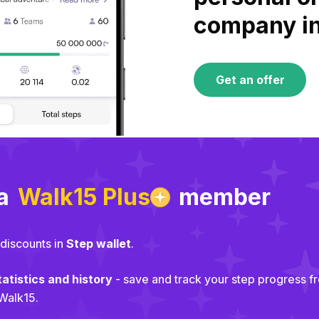
company initiative‌‍‍‍‍‌‍‍‌‌‌‍‌‌‌‍‌‌‌‍‍‌‍‌‍‍‌‌‌‍‌‌‌‍‌‌‌‌‍‍‍‌‍‌‌‌‌‍‌‌‌‍‌‌‌‍‍‍‌‌‍‍‌‌‍‍‌‌‍‌‍‌‌‍‍‌‌‌‍‍‌‌‍‍‍‌‍‌‌‌‌‍‍‌‍‌‌‍‌‌‍‍‌‍‍‍‍‌‌‍‍‌‍‍‍‌‌‌‍‍‍‌‌‍‍‌‌‌‍‌‍‍‍‌‌‌‍‍‌‌‌‍‌‌‌‌‍‍‌‌‍‌‌‌‍‍‌‌‌‍‌‌‌‍‌‌‌‌‍‍‌‌‍‍‍‌‍‌‌‌‌‍‍‌‌‌‌‍‌‌‌
Get an offer‌‍‍‍‍‌‍‍‌‌‌‍‌‌‌‍‌‌‌‍‍‌‍‌‍‍‌‌‌‍‌‌‌‍‌‌‌‌‍‍‍‌‍‌‌‌‌‍‌‌‌‍‌‌‌‍‍‍‌‌‍‍‌‌‍‍‌‌‍‌‍‌‌‍‍‌‌‌‍‍‌‌‍‍‍‌‍‌‌‌‌‍‍‌‍‌‌‍‌‌‍‍‌‍‍‍‍‌‌‍‍‌‍‍‍‌‌‌‍‍‍‌‌‍‍‌‌‌‍‌‍‍‍‌‌‌‍‍‌‌‌‍‌‌‌‌‍‍‌‌‍‌‌‌‍‍‌‌‌‍‌‌‌‍‌‌‌‌‍‍‌‌‍‍‍‌‍‌‌‌‌‍‍‌‌‌‌‍‌‌‌‍‌‍‍‍‌‌‌‍‍‌‌‌‍‌‌‌‍‍‍‌‍‌‍‌‌‍‍‍‌‍‌‌‌‌‍‍‍‌‍‌‌‌‌‍‍‌‍‍‍‍‌‌‍‍‌‍‍‍‌‌‌‌‍‌‍‍‍‌‌‌‍‍‌‍‍‍‍‌‌‍‍‌‌‍‍‌‌‌‍‍‌‌‍‍‌‌‌‍‍‌‌‍‌‍‌‌‍‍‍‌‌‍‌‌‌‌‍‌‌‌‍‌‌‌‍‍‍‍‍‌‍‌‌‌‌‌‍‌‍‌‌
 a
Walk15 Plus
member
 discounts in
Step wallet
.
tatistics and history
- save and track your step progress fr
Walk15.