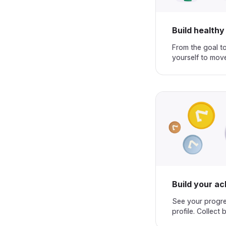
Build healthy habits‌‍‍‍‍‌‍‍‌‌‌‍‌‌‌‍‌‌‌‍‍‌‍‌‍‍‌‌‌‍‌‌‌‍‌‌‌‌‍‍‍‌‍‌‌‌‌‍‌‌‌‍‌‌‌‍‌‌‍‌‌‌‌‌‍‍‌‍‍‍‍‌‌‍‍‌‍‍‌‍‌‌‍‍‌‌‍‌‍‌‌‍‌‍‌‌‌‌‌‌‍‍‌‌‌‌‍‌‌‍‍‌‌‍‍‍‌‌‍‍‌‌‍‌‍‌‌‌‍‌‍‍‍‌‌‌‍‍‍‌‍‍‍‌‌‍‍‌‍‌‌‌‌‌‍‍‍‍‌‌‍‌‌‍‌‌‍‌‍‌‌‌‍‍‌‍‍‍‍‌‌‍‍‌‍‌‌‍‌‌‍‍‌‍‍‍‌‌‌‌‍‌‍‍‍‌‌‌‍‍‌‍‌‌‍‌‌‍‍‍‌‍‌‌‌‌‍‍‌‌‍‌‍‌‌‍‍‌‍‍‌‍‌‌‍‍‍‌‌‍‍‌‌‌‍‌‍‍‍‌‌
From the goal to
yourself to move every day.‌‍‍‍‍‌‍‍‌‌‌‍‌‌‌‍‌‌‌‍‍‌‍‌‍‍‌‌‌‍‌‌‌‍‌‌‌‌‍‍‍‌‍‌‌‌‌‍‌‌‌‍‌‌‌‍‌‌‍‌‌‌‌‌‍‍‌‍‍‍‍‌‌‍‍‌‍‍‌‍‌‌‍‍‌‌‍‌‍‌‌‍‌‍‌‌‌‌‌‌‍‍‌‌‌‌‍‌‌‍‍‌‌‍‍‍‌‌‍‍‌‌‍‌‍‌‌‌‍‌‍‍‍‌‌‌‍‍‍‌‍‍‍‌‌‍‍‌‍‌‌‌‌‌‍‍‍‍‌‌‍‌‌‍‌‌‍‌‍‌‌‌‍‍‌‍‍‍‍‌‌‍‍‌‍‌‌‍‌‌‍‍‌‍‍‍‌‌‌‌‍‌‍‍‍‌‌‌‍‍‌‍‌‌‍‌‌‍‍‍‌‍‌‌‌‌‍‍‌‌‍‌‍‌‌‍‍‌‍‍‌‍‌‌‍‍‍‌‌‍‍‌‌
Build your achievements collection‌‍‍‍‍‌‍‍‌‌‌‍‌‌‌‍‌‌‌‍‍‌‍‌‍‍‌‌‌‍‌‌‌‍‌‌‌‌‍‍‍‌‍‌‌‌‌‍‌‌‌‍‌‌‌‍‌‌‍‌‌‌‌‌‍‍‌‍‍‍‍‌‌‍‍‌‍‍‌‍‌‌‍‍‌‌‍‌‍‌‌‍‌‍‌‌‌‌‌‌‍‍‌‌‌‌‍‌‌‍‍‌‌‍‍‍‌‌‍‍‌‌‍‌‍‌‌‌‍‌‍‍‍‌‌‌‍‍‍‌‍‍‍‌‌‍‍‌‍‌
See your progre
profile. Collect badges and diplomas.‌‍‍‍‍‌‍‍‌‌‌‍‌‌‌‍‌‌‌‍‍‌‍‌‍‍‌‌‌‍‌‌‌‍‌‌‌‌‍‍‍‌‍‌‌‌‌‍‌‌‌‍‌‌‌‍‌‌‍‌‌‌‌‌‍‍‌‍‍‍‍‌‌‍‍‌‍‍‌‍‌‌‍‍‌‌‍‌‍‌‌‍‌‍‌‌‌‌‌‌‍‍‌‌‌‌‍‌‌‍‍‌‌‍‍‍‌‌‍‍‌‌‍‌‍‌‌‌‍‌‍‍‍‌‌‌‍‍‍‌‍‍‍‌‌‍‍‌‍‌‌‌‌‌‍‍‍‍‌‌‍‌‌‍‌‌‍‌‍‌‌‌‍‍‌‍‍‍‍‌‌‍‍‌‍‌‌‍‌‌‍‍‌‍‍‍‌‌‌‌‍‌‍