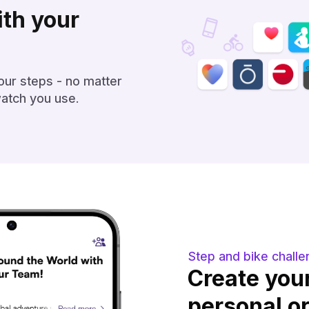
th your
our steps - no matter
‌‌‍‍‌‌‌‍‍‌‌‍‍‌‌‍‌‍‌‌‍‍‍‌‌‍‍‌‌‌‍‌‍‍‍‌‌‌‍‍‌‌‍‌‌‌‌‍‍‌‌‍‌‍‌‌‍‍‍‌‌‍‍‌‌‍‍‌‌‌‍‍‌‌‍‍‍‌‌‍‌‌‌‍‍‌‍‌‌‍‌‌‍‍‍‌‌‌‌‌‌‍‍‍‌‍‌‌‌‌‍‍‌‍‌‌‍‌‌‍‍‌‍‍‍‍‌‌‍‍‌‍‍‍‌‌‌‌‍‌‌‌‍‌‌‌‍‍‍‍‍‌‍‌‌‌‌‌‍‌‍‌‌
Step and bike challenges‌‍‍‍‍‌‍‍‌‌‌‍‌‌‌‍‌‌‌‍‍‌‍‌‍‍‌‌‌‍‌‌‌‍‌‌‌‌‍‍‍‌‍‌‌‌‌‍‌‌‌‍‌‌‌‍‍‍‌‌‍‍‌‌‍‍‌‌‍‌‍‌‌‍‍‌‌‌‍‍‌‌‍‍‍‌‍‌‌‌‌‍‍‌‍‌‌‍‌‌‍‍‌‍‍‍‍‌‌‍‍‌‍‍‍‌‌‌‍‍‍‌‌‍‍‌‌‌‍‌‍‍‍‌‌‌‍‍‌‌‌‍‌‌‌‌‍‍‌‌‍‌‌‌‍‍‌‌‌‍‌‌‌‍‌‌‌‌‍‍‌‌‍‍‍‌‍‌‌‌‌‍‍‌‌‌‌‍‌‌‌‍‌‍‍‍‌‌‌‍‍‍‌‍‌‌‌‌‍‍‌‍‌‌‍‌‌‍
Create you
personal o