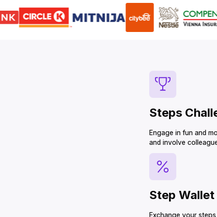
Steps Challenges‌‍‍‍‍‌‍‍‌‌‌‍‌‌‌‍‌‌‌‍‍‌‍‌‍‍‌‌‌‍‌‌‌‍‌‌‌‌‍‍‍‌‍‌‌‌‌‍‌‌‌‍‌‌‌‍‌‌‍‌‌‌‌‌‍‍‌‍‍‍‍‌‌‍‍‌‍‍‌‍‌‌‍‍‌‌‍‌‍‌‌‍‌‍‌‌‌‌‌‌‍‍‌‌‌‌‍‌‌‍‍‌‌‍‍‍‌‌‍‍‌‌‍‌‍‌‌‌‍‌‍‍‍‌‌‌‍‍‌‌‍‍‌‌‌‍‍‌‌‍‌‍‌‌‍‍‌‌‌‌‍‌‌‍‍‍‌‍‌‌‌‌‍‍‍‌‍‌‍‌‌‍‍‍‌‌‍‌‌‌‍‍‌‌‍‌‍‌‌‍‍‍‌‌‍‍‌‌‌‍‌‍‍‍‌‌‌‍‍‌‌‌‍‍‌‌‍‍‌‍‌‌‌‌‌‍‍‌‌‌‌‍‌‌‍‍‌‍‍‌‌‌‌‍‍‌‍‍‌‌‌
Engage in fun and mo
and involve colleagues in personalized challenges.‌‍‍‍‍‌‍‍‌‌‌‍‌‌‌‍‌‌‌‍‍‌‍‌‍‍‌‌‌‍‌‌‌‍‌‌‌‌‍‍‍‌‍‌‌‌‌‍‌‌‌‍‌‌‌‍‌‌‍‌‌‌‌‌‍‍‌‍‍‍‍‌‌‍‍‌‍‍‌‍‌‌‍‍‌‌‍‌‍‌‌‍‌‍‌‌‌‌‌‌‍‍‌‌‌‌‍‌‌‍‍‌‌‍‍‍‌‌‍‍‌‌‍‌‍‌‌‌‍‌‍‍‍‌‌‌‍‍‌‌‍‍‌‌‌‍‍‌‌‍‌‍‌‌‍‍‌‌
Step Wallet‌‍‍‍‍‌‍‍‌‌‌‍‌‌‌‍‌‌‌‍‍‌‍‌‍‍‌‌‌‍‌‌‌‍‌‌‌‌‍‍‍‌‍‌‌‌‌‍‌‌‌‍‌‌‌‍‌‌‍‌‌‌‌‌‍‍‌‍‍‍‍‌‌‍‍‌‍‍‌‍‌‌‍‍‌‌‍‌‍‌‌‍‌‍‌‌‌‌‌‌‍‍‌‌‌‌‍‌‌‍‍‌‌‍‍‍‌‌‍‍‌‌‍‌‍‌‌‌‍‌‍‍‍‌‌‌‍‍‌‌‍‍‌‌‌‍‍‌‌‍‌‍‌‌‍‍‌‌‌‌‍‌‌‍‍‍‌‍‌‌‌‌‍‍‍‌‍‌‍‌‌‍‍‍‌‌‍‌‌‌‍‍‌‌‍‌‍‌‌‍‍‍‌‌‍‍‌‌‌‍‌‍‍‍‌‌‌‍‍‍‌‍‍‍‌‌‍‍‌‌‌‌‍‌‌‍‍‌‍‍‌‌‌‌‍‍‌‍‍‌‌‌‌‍‍‌‌‍‌‍‌‌‍‍‍‌‍‌‌‌‌‌‍‌‍‍‍‌‌‌‍‍‍‌‍‌‌‌‌‍‍‌‍‌‌‍‌‌‍‍‍‌‍‌‌‌‌‍‍‌‍‍‌‌‌‌‍‍‌‌‍‌‍‌‌‌‍‌‌‌‍‌‌‌‍‍‍‍‍‌‍‌‌‌‌‌‍‌‍‌‌
Exchange your steps 