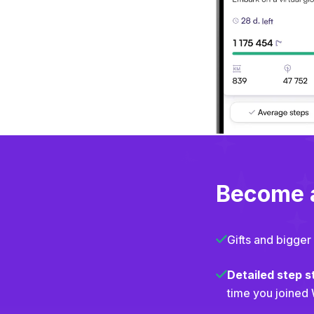
Become
Gifts and bigger
Detailed step s
time you joined 