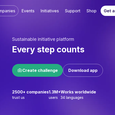
mpanies
Events
Initiatives
Support
Shop
Get a
Sustainable initiative platform‌‍‍‍‍‌‍‍‌‌‌‍‌‌‌‍‌‌‌‍‍‌‍‌‍‍‌‌‌‍‌‌‌‍‌‌‌‌‍‍‍‌‍‌‌‌‌‍‌‌‌‍‌‌‌‍‌‌‍‌‌‌‌‌‍‍‌‍‍‍‍‌‌‍‍‌‍‍‌‍‌‌‍‍‌‌‍‌‍‌‌‍‌‍‌‌‌‌‌‌‍‍‌‌‌‌‍‌‌‍‍‌‌‍‍‍‌‌‍‍‌‌‍‌‍‌‌‌‍‌‍‍‍‌‌‌‍‍‌‍‌‌‌‌‌‍‍‌‌‍‌‍‌‌‍‍‍‌‌‍‌‌‌‍‍‌‍‍‍‍‌‌‌‍‌‍‍‍‌‌‌‍‍‍‌‌‍‍‌‌‍‍‍‌‍‌‍‌‌‍‍‌‌‌‍‌‌‌‍‍‍‌‍‌‌‌‌‍‍‌‍‌‌‍‌‌‍‍‍‌‍‌‌‌‌‍‍‌‍‍‌‌‌‌‍‍‌‌‍‌‍‌‌‌‍‌‌‌‍‌‌‌‍‍‍‍‍‌‍‌‌‌‌‌‍‌‍‌‌
Every step counts‌‍‍‍‍‌‍‍‌‌‌‍‌‌‌‍‌‌‌‍‍‌‍‌‍‍‌‌‌‍‌‌‌‍‌‌‌‌‍‍‍‌‍‌‌‌‌‍‌‌‌‍‌‌‌‍‌‌‍‌‌‌‌‌‍‍‌‍‍‍‍‌‌‍‍‌‍‍‌‍‌‌‍‍‌‌‍‌‍‌‌‍‌‍‌‌‌‌‌‌‍‍‌‌‌‌‍‌‌‍‍‌‌‍‍‍‌‌‍‍‌‌‍‌‍‌‌‌‍‌‍‍‍‌‌‌‍‍‌‍‌‌‌‌‌‍‍‌‌‍‌‍‌‌‍‍‍‌‌‍‌‌‌‍‍‌‍‍‍‍‌‌‌‍‌‍‍‍‌‌‌‍‍‍‌‍‌‌‌‌‍‍‌‍‌‌‍‌‌‍‍‍‌‍‌‌‌‌‍‍‌‍‍‌‌‌‌‍‍‌‌‍‌‍‌‌‌‍‌‌‌‍‌‌‌‍‍‍‍‍‌‍‌‌‌‌‌‍‌‍‌‌
Create challenge‌‍‍‍‍‌‍‍‌‌‌‍‌‌‌‍‌‌‌‍‍‌‍‌‍‍‌‌‌‍‌‌‌‍‌‌‌‌‍‍‍‌‍‌‌‌‌‍‌‌‌‍‌‌‌‍‌‌‍‌‌‌‌‌‍‍‌‍‍‍‍‌‌‍‍‌‍‍‌‍‌‌‍‍‌‌‍‌‍‌‌‍‌‍‌‌‌‌‌‌‍‍‌‌‌‌‍‌‌‍‍‌‌‍‍‍‌‌‍‍‌‌‍‌‍‌‌‌‍‌‍‍‍‌‌‌‍‍‌‍‌‌‌‌‌‍‍‌‌‍‌‍‌‌‍‍‍‌‌‍‌‌‌‍‍‌‍‍‍‍‌‌‌‍‌‍‍‍‌‌‌‍‍‌‌‌‍‌‌‌‍‍‍‌‍‌‍‌‌‍‍‍‌‍‌‌‌‌‍‍‍‌‍‌‌‌‌‍‍‌‍‍‍‍‌‌‍‍‌‍‍‍‌‌‌‍‍‍‌‌‍‍‌‌‌‍‌‍‍‍‌‌‌‍‍‌‌‌‍‍‌‌‍‍‍‌‌‍‌‌‌‍‍‌‌‍‌‍‌‌‍‍‌‌‌‌‍‌‌‍‍‍‌‍‌‌‌‌‍‍‌‌‍‌‍‌‌‍‌‌‌‌‍‍‌‌‍‍‌‍‌‌‌‌‌‍‍‌‌‌‌‍‌‌‍‍‌‍‍‌‌‌‌‍‍‌‍‍‌‌‌‌‍‍‌‌‍‌‍‌‌‍‍‌‍‍‍‌‌‌‍‍‌‌‍‍‍‌‌‍‍‌‌‍‌‍‌‌‌‍‌‌‌‍‌‌‌‍‍‍‍‍‌‍‌‌‌‌‌‍‌‍‌‌
Download app‌‍‍‍‍‌‍‍‌‌‌‍‌‌‌‍‌‌‌‍‍‌‍‌‍‍‌‌‌‍‌‌‌‍‌‌‌‌‍‍‍‌‍‌‌‌‌‍‌‌‌‍‌‌‌‍‌‌‍‌‌‌‌‌‍‍‌‍‍‍‍‌‌‍‍‌‍‍‌‍‌‌‍‍‌‌‍‌‍‌‌‍‌‍‌‌‌‌‌‌‍‍‌‌‌‌‍‌‌‍‍‌‌‍‍‍‌‌‍‍‌‌‍‌‍‌‌‌‍‌‍‍‍‌‌‌‍‍‌‍‌‌‌‌‌‍‍‌‌‍‌‍‌‌‍‍‍‌‌‍‌‌‌‍‍‌‍‍‍‍‌‌‌‍‌‍‍‍‌‌‌‍‍‌‌‌‍‌‌‌‍‍‍‌‍‌‍‌‌‍‍‍‌‍‌‌‌‌‍‍‍‌‍‌‌‌‌‍‍‌‍‍‍‍‌‌‍‍‌‍‍‍‌‌‌‍‍‍‌‌‍‍‌‌‌‍‌‍‍‍‌‌‌‍‍‌‌‍‌‌‌‌‍‍‌‍‍‍‍‌‌‍‍‍‌‍‍‍‌‌‍‍‌‍‍‍‌‌‌‍‍‌‍‍‌‌‌‌‍‍‌‍‍‍‍‌‌‍‍‌‌‌‌‍‌‌‍‍‌‌‍‌‌‌‌‍‌‌‌‌‌‍‌‌‍‍‍‌‌‌‌‌‌‍‍‍‌‌‌‌‌‌‌‍‌‌‌‍‌‌‌‍‍‍‍‍‌‍‌‌‌‌‌‍‌‍‌‌
2500+ companies‌‍‍‍‍‌‍‍‌‌‌‍‌‌‌‍‌‌‌‍‍‌‍‌‍‍‌‌‌‍‌‌‌‍‌‌‌‌‍‍‍‌‍‌‌‌‌‍‌‌‌‍‌‌‌‍‌‌‍‌‌‌‌‌‍‍‌‍‍‍‍‌‌‍‍‌‍‍‌‍‌‌‍‍‌‌‍‌‍‌‌‍‌‍‌‌‌‌‌‌‍‍‌‌‌‌‍‌‌‍‍‌‌‍‍‍‌‌‍‍‌‌‍‌‍‌‌‌‍‌‍‍‍‌‌‌‍‍‌‍‌‌‌‌‌‍‍‌‌‍‌‍‌‌‍‍‍‌‌‍‌‌‌‍‍‌‍‍‍‍‌‌‌‍‌‍‍‍‌‌‌‍‍‌‍‍‍‌‌‌‍‍‍‌‍‌‍‌‌‍‍‌‍‍‌‍‌‌‍‍‌‌‌‍‌‌‌‍‍‌‌‍‌‍‌‌‍‍‍‌‌‍‌‌‌‍‍‍‌‌‍‍‌‌‌‍‌‍‍‍‌‌‌‍‍‌‌‌‍‍‌‌‍‍‌‍‍‍‍‌‌‍‍‌‍‍‌‍‌‌‍‍‍‌‌‌‌‌‌‍‍‌‌‌‌‍‌‌‍‍‌‍‍‍‌‌‌‍‍‌‍‌‌‍‌‌‍‍‌‌‍‌‍‌‌‍‍‍‌‌‍‍‌‌‌‍‌‍‍‍‌‌‌‍‍‍‌‍‍‌‌‌‍‍‌‌‌‌‍‌‌‍‍‌‍‍‌‌‌‌‍‍‍‌‍‌‍‌‌‍‍‌‌‍‌‍‌‌‌‍‌‌‌‍‌‌‌‍‍‍‍‍‌‍‌‌‌‌‌‍‌‍‌‌
1.3M+‌‍‍‍‍‌‍‍‌‌‌‍‌‌‌‍‌‌‌‍‍‌‍‌‍‍‌‌‌‍‌‌‌‍‌‌‌‌‍‍‍‌‍‌‌‌‌‍‌‌‌‍‌‌‌‍‌‌‍‌‌‌‌‌‍‍‌‍‍‍‍‌‌‍‍‌‍‍‌‍‌‌‍‍‌‌‍‌‍‌‌‍‌‍‌‌‌‌‌‌‍‍‌‌‌‌‍‌‌‍‍‌‌‍‍‍‌‌‍‍‌‌‍‌‍‌‌‌‍‌‍‍‍‌‌‌‍‍‌‍‌‌‌‌‌‍‍‌‌‍‌‍‌‌‍‍‍‌‌‍‌‌‌‍‍‌‍‍‍‍‌‌‌‍‌‍‍‍‌‌‌‍‍‌‍‍‍‌‌‌‍‍‍‌‍‌‍‌‌‍‍‌‍‍‌‍‌‌‍‍‌‌‌‍‌‌‌‍‍‌‌‍‌‍‌‌‍‍‍‌‌‍‌‌‌‍‍‍‌‌‍‍‌‌‌‍‌‍‍‍‌‌‌‍‍‌‌‍‌‍‌‌‍‍‍‌‍‌‍‌‌‌‍‌‍‍‍‌‌‌‍‍‍‌‍‍‌‌‌‍‍‌‌‌‌‍‌‌‍‍‌‍‍‌‌‌‌‍‍‍‌‍‌‍‌‌‍‍‌‌‍‌‍‌‌‌‍‌‌‌‍‌‌‌‍‍‍‍‍‌‍‌‌‌‌‌‍‌‍‌‌
Works worldwide‌‍‍‍‍‌‍‍‌‌‌‍‌‌‌‍‌‌‌‍‍‌‍‌‍‍‌‌‌‍‌‌‌‍‌‌‌‌‍‍‍‌‍‌‌‌‌‍‌‌‌‍‌‌‌‍‌‌‍‌‌‌‌‌‍‍‌‍‍‍‍‌‌‍‍‌‍‍‌‍‌‌‍‍‌‌‍‌‍‌‌‍‌‍‌‌‌‌‌‌‍‍‌‌‌‌‍‌‌‍‍‌‌‍‍‍‌‌‍‍‌‌‍‌‍‌‌‌‍‌‍‍‍‌‌‌‍‍‌‍‌‌‌‌‌‍‍‌‌‍‌‍‌‌‍‍‍‌‌‍‌‌‌‍‍‌‍‍‍‍‌‌‌‍‌‍‍‍‌‌‌‍‍‌‍‍‍‌‌‌‍‍‍‌‍‌‍‌‌‍‍‌‍‍‌‍‌‌‍‍‌‌‌‍‌‌‌‍‍‌‌‍‌‍‌‌‍‍‍‌‌‍‌‌‌‍‍‍‌‌‍‍‌‌‌‍‌‍‍‍‌‌‌‍‍‍‌‍‌‌‌‌‍‍‍‌‌‍‌‌‌‍‍‌‌‍‌‍‌‌‍‍‌‌‍‌‍‌‌‍‍‍‌‌‍‍‌‌‌‍‌‍‍‍‌‌‌‍‍‍‌‍‍‌‌‌‍‍‌‌‌‌‍‌‌‍‍‌‍‍‌‌‌‌‍‍‍‌‍‌‍‌‌‍‍‌‌‍‌‍‌‌‌‍‌‌‌‍‌‌‌‍‍‍‍‍‌‍‌‌‌‌‌‍‌‍‌‌
trust us‌‍‍‍‍‌‍‍‌‌‌‍‌‌‌‍‌‌‌‍‍‌‍‌‍‍‌‌‌‍‌‌‌‍‌‌‌‌‍‍‍‌‍‌‌‌‌‍‌‌‌‍‌‌‌‍‌‌‍‌‌‌‌‌‍‍‌‍‍‍‍‌‌‍‍‌‍‍‌‍‌‌‍‍‌‌‍‌‍‌‌‍‌‍‌‌‌‌‌‌‍‍‌‌‌‌‍‌‌‍‍‌‌‍‍‍‌‌‍‍‌‌‍‌‍‌‌‌‍‌‍‍‍‌‌‌‍‍‌‍‌‌‌‌‌‍‍‌‌‍‌‍‌‌‍‍‍‌‌‍‌‌‌‍‍‌‍‍‍‍‌‌‌‍‌‍‍‍‌‌‌‍‍‌‍‍‍‌‌‌‍‍‍‌‍‌‍‌‌‍‍‌‍‍‌‍‌‌‍‍‌‌‌‍‌‌‌‍‍‌‌‍‌‍‌‌‍‍‍‌‌‍‌‌‌‍‍‍‌‌‍‍‌‌‌‍‌‍‍‍‌‌‌‍‍‌‌‌‍‍‌‌‍‍‌‍‍‍‍‌‌‍‍‌‍‍‌‍‌‌‍‍‍‌‌‌‌‌‌‍‍‌‌‌‌‍‌‌‍‍‌‍‍‍‌‌‌‍‍‌‍‌‌‍‌‌‍‍‌‌‍‌‍‌‌‍‍‍‌‌‍‍‌‌‌‍‌‍‍‍‌‌‌‍‍‌‌‍‌‌‌‌‍‍‌‌‍‌‍‌‌‍‍‍‌‌‍‍‌‌‍‍‌‌‌‍‍‌‌‍‍‍‌‌‍‌‌‌‍‍‌‍‌‌‍‌‌‍‍‍‌‌‌‌‌‌‍‍‍‌‍‌‌‌‌‍‍‌‍‌‌‍‌‌‍‍‌‍‍‍‍‌‌‍‍‌‍‍‍‌‌‌‌‍‌‌‌‍‌‌‌‍‍‍‍‍‌‍‌‌‌‌‌‍‌‍‌‌
users‌‍‍‍‍‌‍‍‌‌‌‍‌‌‌‍‌‌‌‍‍‌‍‌‍‍‌‌‌‍‌‌‌‍‌‌‌‌‍‍‍‌‍‌‌‌‌‍‌‌‌‍‌‌‌‍‌‌‍‌‌‌‌‌‍‍‌‍‍‍‍‌‌‍‍‌‍‍‌‍‌‌‍‍‌‌‍‌‍‌‌‍‌‍‌‌‌‌‌‌‍‍‌‌‌‌‍‌‌‍‍‌‌‍‍‍‌‌‍‍‌‌‍‌‍‌‌‌‍‌‍‍‍‌‌‌‍‍‌‍‌‌‌‌‌‍‍‌‌‍‌‍‌‌‍‍‍‌‌‍‌‌‌‍‍‌‍‍‍‍‌‌‌‍‌‍‍‍‌‌‌‍‍‌‍‍‍‌‌‌‍‍‍‌‍‌‍‌‌‍‍‌‍‍‌‍‌‌‍‍‌‌‌‍‌‌‌‍‍‌‌‍‌‍‌‌‍‍‍‌‌‍‌‌‌‍‍‍‌‌‍‍‌‌‌‍‌‍‍‍‌‌‌‍‍‌‌‍‌‍‌‌‍‍‍‌‍‌‍‌‌‌‍‌‍‍‍‌‌‌‍‍‌‌‍‌‌‌‌‍‍‌‌‍‌‍‌‌‍‍‍‌‌‍‍‌‌‍‍‌‌‌‍‍‌‌‍‍‍‌‌‍‌‌‌‍‍‌‍‌‌‍‌‌‍‍‍‌‌‌‌‌‌‍‍‍‌‍‌‌‌‌‍‍‌‍‌‌‍‌‌‍‍‌‍‍‍‍‌‌‍‍‌‍‍‍‌‌‌‌‍‌‌‌‍‌‌‌‍‍‍‍‍‌‍‌‌‌‌‌‍‌‍‌‌
34 languages‌‍‍‍‍‌‍‍‌‌‌‍‌‌‌‍‌‌‌‍‍‌‍‌‍‍‌‌‌‍‌‌‌‍‌‌‌‌‍‍‍‌‍‌‌‌‌‍‌‌‌‍‌‌‌‍‌‌‍‌‌‌‌‌‍‍‌‍‍‍‍‌‌‍‍‌‍‍‌‍‌‌‍‍‌‌‍‌‍‌‌‍‌‍‌‌‌‌‌‌‍‍‌‌‌‌‍‌‌‍‍‌‌‍‍‍‌‌‍‍‌‌‍‌‍‌‌‌‍‌‍‍‍‌‌‌‍‍‌‍‌‌‌‌‌‍‍‌‌‍‌‍‌‌‍‍‍‌‌‍‌‌‌‍‍‌‍‍‍‍‌‌‌‍‌‍‍‍‌‌‌‍‍‌‍‍‍‌‌‌‍‍‍‌‍‌‍‌‌‍‍‌‍‍‌‍‌‌‍‍‌‌‌‍‌‌‌‍‍‌‌‍‌‍‌‌‍‍‍‌‌‍‌‌‌‍‍‍‌‌‍‍‌‌‌‍‌‍‍‍‌‌‌‍‍‍‌‍‌‌‌‌‍‍‍‌‌‍‌‌‌‍‍‌‌‍‌‍‌‌‍‍‌‌‍‌‍‌‌‍‍‍‌‌‍‍‌‌‌‍‌‍‍‍‌‌‌‍‍‌‌‍‌‌‌‌‍‍‌‌‍‌‍‌‌‍‍‍‌‌‍‍‌‌‍‍‌‌‌‍‍‌‌‍‍‍‌‌‍‌‌‌‍‍‌‍‌‌‍‌‌‍‍‍‌‌‌‌‌‌‍‍‍‌‍‌‌‌‌‍‍‌‍‌‌‍‌‌‍‍‌‍‍‍‍‌‌‍‍‌‍‍‍‌‌‌‌‍‌‌‌‍‌‌‌‍‍‍‍‍‌‍‌‌‌‌‌‍‌‍‌‌