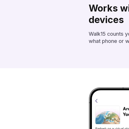
Works wi
devices‌‍‍‍‍‌‍‍‌‌‌‍‌‌‌‍‌‌‌‍‍‌‍‌‍‍‌‌‌‍‌‌‌‍‌‌‌‌‍‍‍‌‍‌‌‌‌‍‌‌‌‍‌‌‌‍‍‍‌‌‍‍‌‌‍‍‌‌‍‌‍‌‌‍‍‌‌‌‍‍‌‌‍‍‍‌‍‌‌‌‌‍‍‌‍‌‌‍‌‌‍‍‌‍‍‍‍‌‌‍‍‌‍‍‍‌‌‌‍‍‍‌‌‍‍‌‌‌‍‌‍‍‍‌‌‌‍‍‌‌‍‌‌‌‌‍‍‌‌‍‌‍‌‌‍‍‍‌‍‍‌‌‌‍‍‌‍‌‌‍‌‌‍‍‌‌‌‍‍‌‌‍‍‌‌‍‌‍‌‌‍‍‍‌‌‍‍‌‌‌‍‌‍‍‍‌‌‌‍‍‍‌‍‌‌‌‌‍‍‌‍‌‌‍‌‌‍‍‍‌‍‌‌‌‌‍‍‌‍‍‌‌‌‌‍‍‌‌‍‌‍‌‌‌‍‌‌‌‍‌‌‌‍‍‍‍‍‌‍‌‌‌‌‌‍‌‍‌‌
Walk15 counts y
what phone or watch you use.‌‍‍‍‍‌‍‍‌‌‌‍‌‌‌‍‌‌‌‍‍‌‍‌‍‍‌‌‌‍‌‌‌‍‌‌‌‌‍‍‍‌‍‌‌‌‌‍‌‌‌‍‌‌‌‍‍‍‌‌‍‍‌‌‍‍‌‌‍‌‍‌‌‍‍‌‌‌‍‍‌‌‍‍‍‌‍‌‌‌‌‍‍‌‍‌‌‍‌‌‍‍‌‍‍‍‍‌‌‍‍‌‍‍‍‌‌‌‍‍‍‌‌‍‍‌‌‌‍‌‍‍‍‌‌‌‍‍‌‌‍‌‌‌‌‍‍‌‌‍‌‍‌‌‍‍‍‌‍‍‌‌‌‍‍‌‍‌‌‍