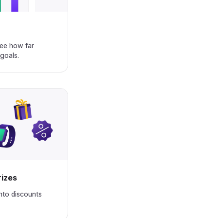
ee how far
‌‌‍‍‌‌‍‍‍‌‌‍‌‌‌‍‍‌‍‌‌‍‌‌‍‍‍‌‌‌‌‌‌‍‍‍‌‍‌‌‌‌‍‍‌‍‌‌‍‌‌‍‍‌‍‍‍‍‌‌‍‍‌‍‍‍‌‌‌‌‍‌‌‌‍‌‌‌‍‍‍‍‍‌‍‌‌‌‌‌‍‌‍‌‌
‍‍‍‌‍‌‌‌‌‍‍‌‍‌‌‍‌‌‍‍‍‌‍‌‌‌‌‍‍‌‍‍‌‌‌‌‍‍‌‌‍‌‍‌‌‌‍‌‌‌‍‌‌‌‍‍‍‍‍‌‍‌‌‌‌‌‍‌‍‌‌
nto discounts