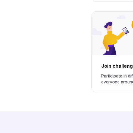
Join challenges‌‍‍‍‍‌‍‍‌‌‌‍‌‌‌‍‌‌‌‍‍‌‍‌‍‍‌‌‌‍‌‌‌‍‌‌‌‌‍‍‍‌‍‌‌‌‌‍‌‌‌‍‌‌‌‍‌‌‍‌‌‌‌‌‍‍‌‍‍‍‍‌‌‍‍‌‍‍‌‍‌‌‍‍‌‌‍‌‍‌‌‍‌‍‌‌‌‌‌‌‍‍‌‌‌‌‍‌‌‍‍‌‌‍‍‍‌‌‍‍‌‌‍‌‍‌‌‌‍‌‍‍‍‌‌‌‍‍‍‌‍‍‍‌‌‍‍‌‍‌‌‌‌‌‍‍‍‍‌‌‍‌‌‍‌‌‍‌‍‌‌‌‍‍‌‍‍‍‍‌‌‍‍‌‍‌‌‍‌‌‍‍‌‍‍‍‌‌‌‌‍‌‍‍‍‌‌‌‍‍‌‍‌‌‍‌‌‍‍‍‌‍‌‌‌‌‍‍‌‌‍‌‍‌‌‍‍‌‍‍‌‍‌‌‍‍‍‌‌‍‍‌‌‌‍‌‍‍‍‌‌‌‍‍‌‌‌‍‍‌‌‍‍‌‍‌‌‌‌‌‍‍‌‌‌‌‍‌‌‍‍‌‍‍‌‌‌‌‍‍‌‍‍‌‌‌‌‍‍‌‌‍‌‍‌‌‍‍‌‍‍‍‌‌‌‍‍‌‌‍‍‍‌‌‍‍‌‌‍‌‍‌‌‍‍‍‌‌‍‍‌‌‌‍‌‍‍‍‌‌‌‍‍‍‌‍‌
Participate in di
everyone around the world does.‌‍‍‍‍‌‍‍‌‌‌‍‌‌‌‍‌‌‌‍‍‌‍‌‍‍‌‌‌‍‌‌‌‍‌‌‌‌‍‍‍‌‍‌‌‌‌‍‌‌‌‍‌‌‌‍‌‌‍‌‌‌‌‌‍‍‌‍‍‍‍‌‌‍‍‌‍‍‌‍‌‌‍‍‌‌‍‌‍‌‌‍‌‍‌‌‌‌‌‌‍‍‌‌‌‌‍‌‌‍‍‌‌‍‍‍‌‌‍‍‌‌‍‌‍‌‌‌‍‌‍‍‍‌‌‌‍‍‍‌‍‍‍‌‌‍‍‌‍‌‌‌‌‌‍‍‍‍‌‌‍‌‌‍‌‌‍‌‍‌‌‌‍‍‌‍‍‍‍‌‌‍‍‌‍‌‌‍‌‌‍‍‌‍‍‍‌‌‌‌‍‌‍‍‍‌‌‌‍‍‌‍‌‌‍‌‌‍‍‍‌‍‌