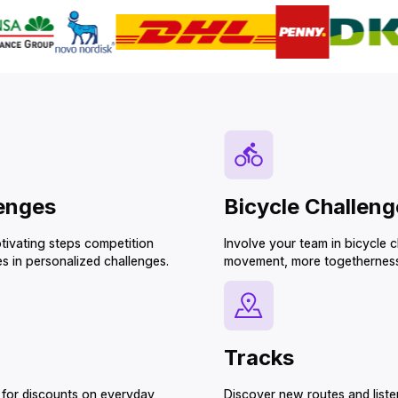
‌‍‍‌‌‍‌‍‌‌‍‍‌‍‍‍‌‌‌‍‍‌‌‍‍‍‌‌‍‍‌‌‍‌‍‌‌‍‍‍‌‌‍‍‌‌‌‍‌‍‍‍‌‌‌‍‍‍‌‍‌‌‌‌‍‍‌‍‌‌‍‌‌‍‍‍‌‍‌‌‌‌‍‍‌‍‍‌‌‌‌‍‍‌‌‍‌‍‌‌‌‍‌‌‌‍‌‌‌‍‍‍‍‍‌‍‌‌‌‌‌‍‌‍‌‌
Bicycle Challenges‌‍‍‍‍‌‍‍‌‌‌‍‌‌‌‍‌‌‌‍‍‌‍‌‍‍‌‌‌‍‌‌‌‍‌‌‌‌‍‍‍‌‍‌‌‌‌‍‌‌‌‍‌‌‌‍‌‌‍‌‌‌‌‌‍‍‌‍‍‍‍‌‌‍‍‌‍‍‌‍‌‌‍‍‌‌‍‌‍‌‌‍‌‍‌‌‌‌‌‌‍‍‌‌‌‌‍‌‌‍‍‌‌‍‍‍‌‌‍‍‌‌‍‌‍‌‌‌‍‌‍‍‍‌‌‌‍‍‌‌‍‍‌‌‌‍‍‌‌‍‌‍‌‌‍‍‌‌‌‌‍‌‌‍‍‍‌‍‌‌‌‌‍‍‍‌‍‌‍‌‌‍‍‍‌‌‍‌‌‌‍‍‌‌‍‌‍‌‌‍‍‍‌‌‍‍‌‌‌‍‌‍‍‍‌‌‌‍‍‌‌‌‍‌‌‌‍‍‌‍‌‌‍‌‌‍‍‌‌‌‍‍‌‌‍‍‍‍‌‌‍‌‌‍‍‌‌‌‍‍‌‌‍‍‌‍‍‌‌‌‌‍‍‌‌‍‌‍‌‌‌‍‌‍‍‍‌‌‌‍‍‍‌‍‌‌‌‌‍‍‌‍‌‌‍‌‌‍‍‍‌‍‌‌‌‌‍‍
tivating steps competition
Involve your team in bicycle 
‌‌‍‌‌‍‍‍‌‍‌‌‌‌‍‍‍‌‍‌‍‌‌‍‍‍‌‌‍‌‌‌‍‍‌‌‍‌‍‌‌‍‍‍‌‌‍‍‌‌‌‍‌‍‍‍‌‌‌‍‍‌‌‌‍‍‌‌‍‍‌‍‌‌‌‌‌‍‍‌‌‌‌‍‌‌‍‍‌‍‍‌‌‌‌‍‍‌‍‍‌‌‌‌‍‍‌‌‍‌‍‌‌‍‍‌‍‍‍‌‌‌‍‍‌‌‍‍‍‌‌‍‍‌‌‍‌‍‌‌‍‍‍‌‌‍‍‌‌‌‍‌‍‍‍‌‌‌‍‍‌‌‍‌‌‌‌‍‍‌‌‍‌‍‌‌‍‍‍‌‌‍‍‌‌‍‍‌‌‌‍‍‌‌‍‍‍‌‌‍‌‌‌‍‍‌‍‌‌‍‌‌‍‍‍‌‌‌‌‌‌‍‍‍‌‍‌‌‌‌‍‍‌‍‌‌‍‌‌‍‍‌‍‍‍‍‌‌‍‍‌‍‍‍‌‌‌‌‍‌‌‌‍‌‌‌‍‍‍‍‍‌‍‌‌‌‌‌‍‌‍‌‌
movement, more togetherness!‌‍‍‍‍‌‍‍‌‌‌‍‌‌‌‍‌‌‌‍‍‌‍‌‍‍‌‌‌‍‌‌‌‍‌‌‌‌‍‍‍‌‍‌‌‌‌‍‌‌‌‍‌‌‌‍‌‌‍‌‌‌‌‌‍‍‌‍‍‍‍‌‌‍‍‌‍‍‌‍‌‌‍‍‌‌‍‌‍‌‌‍‌‍‌‌‌‌‌‌‍‍‌‌‌‌‍‌‌‍‍‌‌‍‍‍‌‌‍‍‌‌‍‌‍‌‌‌‍‌‍‍‍‌‌‌‍‍‌‌‍‍‌‌‌‍‍‌‌‍‌‍‌‌‍‍‌‌‌‌‍‌‌‍‍‍‌‍‌‌‌‌‍‍‍‌‍‌‍‌‌‍‍‍‌‌‍‌‌‌‍‍‌‌‍‌‍‌‌‍‍‍‌‌‍‍‌‌‌‍‌‍‍‍‌‌‌‍‍‌‌‌‍‌‌‌‍‍‌‍‌‌‍‌‌‍‍‌‌‌‍‍‌‌‍‍‍‍‌‌‍‌‌‍‍‌‌‌‍‍‌‌‍‍‌‍‍‌‌‌‌‍‍‌‌‍‌‍‌‌‌‍‌‍‍‍‌‌‌‍‍‌‌‍‌‌‌‌‍‍‌‌‍‌‍‌‌‍‍‍‌‌‍‍‌‌‍‍‌‌‌‍‍‌‌‍‍‍‌‌‍‌‌‌‍‍‌‍‌‌‍‌‌‍‍‍‌‌‌‌‌‌‍‍‍‌‍‌‌‌‌‍‍‌‍‌‌‍‌‌‍‍‌‍‍‍‍‌‌‍‍‌‍‍‍‌‌‌‌‍‌‌‌‍‌‌
Tracks‌‍‍‍‍‌‍‍‌‌‌‍‌‌‌‍‌‌‌‍‍‌‍‌‍‍‌‌‌‍‌‌‌‍‌‌‌‌‍‍‍‌‍‌‌‌‌‍‌‌‌‍‌‌‌‍‌‌‍‌‌‌‌‌‍‍‌‍‍‍‍‌‌‍‍‌‍‍‌‍‌‌‍‍‌‌‍‌‍‌‌‍‌‍‌‌‌‌‌‌‍‍‌‌‌‌‍‌‌‍‍‌‌‍‍‍‌‌‍‍‌‌‍‌‍‌‌‌‍‌‍‍‍‌‌‌‍‍‌‌‍‍‌‌‌‍‍‌‌‍‌‍‌‌‍‍‌‌‌‌‍‌‌‍‍‍‌‍‌‌‌‌‍‍‍‌‍‌‍‌‌‍‍‍‌‌‍‌‌‌‍‍‌‌‍‌‍‌‌‍‍‍‌‌‍‍‌‌‌‍‌‍‍‍‌‌‌‍‍‍‌‍‌‌‌‌‍‍‍‌‌‍‌‌‌‍‍‌‌‌‌‍‌‌‍‍‌‌‌‍‍‌‌‍‍‌‍‌‍‍‌‌‍‍‍‌‌‍‍‌‌‌‍‌‍‍‍‌‌‌‍‍‍‌‍‌‌‌‌‍‍‌‍‌‌‍‌‌‍‍‍‌‍‌‌‌‌‍‍‌‍‍‌‌‌‌‍‍‌‌‍‌‍‌‌‌‍‌‌‌‍‌‌‌‍‍‍‍‍‌‍‌‌‌‌‌‍‌‍‌‌
for discounts on everyday
Discover new routes and liste