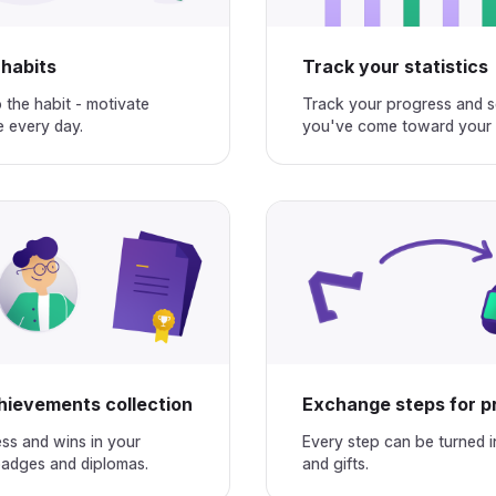
‌‍‍‌‍‌‌‌‌‌‍‍‌‌‌‌‍‌‌‍‍‌‌‌‍‌‌‌‍‍‌‍‌‌‍‌‌‍‍‍‌‍‌‌‌‌‍‍‍‌‌‍‍‌‌‌‍‌‍‍‍‌‌‌‍‍‍‌‍‌‌‌‌‍‍‌‍‌‌‍‌‌‍‍‍‌‍‌‌‌‌‍‍‌‍‍‌‌‌‌‍‍‌‌‍‌‍‌‌‌‍‌‌‌‍‌‌‌‍‍‍‍‍‌‍‌‌‌‌‌‍‌‍‌‌
Track your statistics‌‍‍‍‍‌‍‍‌‌‌‍‌‌‌‍‌‌‌‍‍‌‍‌‍‍‌‌‌‍‌‌‌‍‌‌‌‌‍‍‍‌‍‌‌‌‌‍‌‌‌‍‌‌‌‍‌‌‍‌‌‌‌‌‍‍‌‍‍‍‍‌‌‍‍‌‍‍‌‍‌‌‍‍‌‌‍‌‍‌‌‍‌‍‌‌‌‌‌‌‍‍‌‌‌‌‍‌‌‍‍‌‌‍‍‍‌‌‍‍‌‌‍‌‍‌‌‌‍‌‍‍‍‌‌‌‍‍‍‌‍‍‍‌‌‍‍‌‍‌‌‌‌‌‍‍‍‍‌‌‍‌‌‍‌‌‍‌‍‌‌‌‍‍‌‍‍‍‍‌‌‍‍‌‍‌‌‍‌‌‍‍‌‍‍‍‌‌‌‌‍‌‍‍‍‌‌‌‍‍‌‍‌‌‍‌‌‍‍‍‌‍‌‌‌‌‍‍‌‌‍‌‍‌‌‍‍‌‍‍‌‍‌‌‍‍‍‌‌‍‍‌‌‌‍‌‍‍‍‌‌‌‍‍‍‌‌‍‍‌‌‍‍‍‌‍‌‌‌‌‍‍‌‌‌‌‍‌‌‍‍‍‌‍‌‌‌‌‍‍‌‍‌‌‍‌‌‍‍‍‌‌‍‍‌‌‍‍‍‌‍‌‌‌‌‍‍‌‍‌‌‍‌‌‍‍‌‌‌‍‍‌‌‍‍‍‌‌‍‍‌‌‌‍‌‍‍‍‌‌‌‍‍‍‌‍‌‌‌‌‍‍‌‍‌‌‍‌‌‍‍‍‌‍‌‌‌‌‍‍‌‍‍‌‌‌‌‍‍‌‌‍‌‍‌‌‌‍‌‌‌‍‌‌‌‍‍‍‍‍‌‍‌‌‌‌‌‍‌‍‌‌
 the habit - motivate
Track your progress and s
‌‍‌‍‍‍‌‌‌‍‍‌‍‌‌‌‌‌‍‍‌‌‌‌‍‌‌‍‍‌‌‌‍‌‌‌‍‍‌‍‌‌‍‌‌‍‍‍‌‍‌‌‌‌‍‍‍‌‌‍‍‌‌‌‍‌‍‍‍‌‌‌‍‍‌‌‍‌‌‌‌‍‍‌‌‍‌‍‌‌‍‍‍‌‌‍‍‌‌‍‍‌‌‌‍‍‌‌‍‍‍‌‌‍‌‌‌‍‍‌‍‌‌‍‌‌‍‍‍‌‌‌‌‌‌‍‍‍‌‍‌‌‌‌‍‍‌‍‌‌‍‌‌‍‍‌‍‍‍‍‌‌‍‍‌‍‍‍‌‌‌‌‍‌‌‌‍‌‌‌‍‍‍‍‍‌‍‌‌‌‌‌‍‌‍‌‌
you've come toward your goals.‌‍‍‍‍‌‍‍‌‌‌‍‌‌‌‍‌‌‌‍‍‌‍‌‍‍‌‌‌‍‌‌‌‍‌‌‌‌‍‍‍‌‍‌‌‌‌‍‌‌‌‍‌‌‌‍‌‌‍‌‌‌‌‌‍‍‌‍‍‍‍‌‌‍‍‌‍‍‌‍‌‌‍‍‌‌‍‌‍‌‌‍‌‍‌‌‌‌‌‌‍‍‌‌‌‌‍‌‌‍‍‌‌‍‍‍‌‌‍‍‌‌‍‌‍‌‌‌‍‌‍‍‍‌‌‌‍‍‍‌‍‍‍‌‌‍‍‌‍‌‌‌‌‌‍‍‍‍‌‌‍‌‌‍‌‌‍‌‍‌‌‌‍‍‌‍‍‍‍‌‌‍‍‌‍‌‌‍‌‌‍‍‌‍‍‍‌‌‌‌‍‌‍‍‍‌‌‌‍‍‌‍‌‌‍‌‌‍‍‍‌‍‌‌‌‌‍‍‌‌‍‌‍‌‌‍‍‌‍‍‌‍‌‌‍‍‍‌‌‍‍‌‌‌‍‌‍‍‍‌‌‌‍‍‍‌‌‍‍‌‌‍‍‍‌‍‌‌‌‌‍‍‌‌‌‌‍‌‌‍‍‍‌‍‌‌‌‌‍‍‌‍‌‌‍‌‌‍‍‍‌‌‍‍‌‌‍‍‍‌‍‌‌‌‌‍‍‌‍‌‌‍‌‌‍‍‌‌‌‍‍‌‌‍‍‍‌‌‍‍‌‌‌‍‌‍‍‍‌‌‌‍‍‌‌‍‌‌‌‌‍‍‌‌‍‌‍‌‌‍‍‍‌‌‍‍‌‌‍‍‌
‌‌‌‌‍‍‍‍‌‌‍‌‌‍‌‌‍‌‍‌‌‌‍‍‌‍‍‍‍‌‌‍‍‌‍‌‌‍‌‌‍‍‌‍‍‍‌‌‌‌‍‌‍‍‍‌‌‌‍‍‌‍‌‌‍‌‌‍‍‍‌‍‌‌‌‌‍‍‌‌‍‌‍‌‌‍‍‌‍‍‌‍‌‌‍‍‍‌‌‍‍‌‌‌‍‌‍‍‍‌‌‌‍‍‌‌‌‌‍‌‌‍‍‌‌‌‍‍‌‌‍‍‌‍‌‌‌‌‌‍‍‌‍‌‌‍‌‌‍‍‌‌‍‌‍‌‌‍‍‍‌‍‍‌‌‌‍‍‌‌‍‌‍‌‌‍‍‌‍‍‌‍‌‌‍‍‌‌‍‌‍‌‌‍‍‌‍‍‍‌‌‌‍‍‍‌‍‌‌‌‌‍‍‍‌‌‍‍‌‌‌‍‌‍‍‍‌‌‌‍‍‍‌‍‌‌‌‌‍‍‌‍‌‌‍‌‌‍‍‍‌‍‌‌‌‌‍‍‌‍‍‌‌‌‌‍‍‌‌‍‌‍‌‌‌‍‌‌‌‍‌‌‌‍‍‍‍‍‌‍‌‌‌‌‌‍‌‍‌‌
Exchange steps for prizes‌‍‍‍‍‌‍‍‌‌‌‍‌‌‌‍‌‌‌‍‍‌‍‌‍‍‌‌‌‍‌‌‌‍‌‌‌‌‍‍‍‌‍‌‌‌‌‍‌‌‌‍‌‌‌‍‌‌‍‌‌‌‌‌‍‍‌‍‍‍‍‌‌‍‍‌‍‍‌‍‌‌‍‍‌‌‍‌‍‌‌‍‌‍‌‌‌‌‌‌‍‍‌‌‌‌‍‌‌‍‍‌‌‍‍‍‌‌‍‍‌‌‍‌‍‌‌‌‍‌‍‍‍‌‌‌‍‍‍‌‍‍‍‌‌‍‍‌‍‌‌‌‌‌‍‍‍‍‌‌‍‌‌‍‌‌‍‌‍‌‌‌‍‍‌‍‍‍‍‌‌‍‍‌‍‌‌‍‌‌‍‍‌‍‍‍‌‌‌‌‍‌‍‍‍‌‌‌‍‍‌‍‌‌‍‌‌‍‍‍‌‍‌‌‌‌‍‍‌‌‍‌‍‌‌‍‍‌‍‍‌‍‌‌‍‍‍‌‌‍‍‌‌‌‍‌‍‍‍‌‌‌‍‍‍‌‌‌‌‌‌‍‍‍‌‌‍‌‌‌‍‍‌‍‌‌‍‌‌‍‍‍‍‌‍‌‌‌‍‍‌‌‍‌‍‌‌‍‍‍‌‌‍‍‌‌‌‍‌‍‍‍‌‌‌
ss and wins in your
Every step can be turned i
‍‍‌‌‌‍‍‌‍‌‌‍‌‌‍‍‍‌‍‌‌‌‌‍‍‌‌‍‌‍‌‌‍‍‌‍‍‌‍‌‌‍‍‍‌‌‍‍‌‌‌‍‌‍‍‍‌‌‌‍‍‌‌‌‌‍‌‌‍‍‌‌‌‍‍‌‌‍‍‌‍‌‌‌‌‌‍‍‌‍‌‌‍‌‌‍‍‌‌‍‌‍‌‌‍‍‍‌‍‍‌‌‌‍‍‌‌‍‌‍‌‌‍‍‌‍‍‌‍‌‌‍‍‌‌‍‌‍‌‌‍‍‌‍‍‍‌‌‌‍‍‍‌‍‌‌‌‌‍‍‍‌‌‍‍‌‌‌‍‌‍‍‍‌‌‌‍‍‌‌‍‌‌‌‌‍‍‌‌‍‌‍‌‌‍‍‍‌‌‍‍‌‌‍‍‌‌‌‍‍‌‌‍‍‍‌‌‍‌‌‌‍‍‌‍‌‌‍‌‌‍‍‍‌‌‌‌‌‌‍‍‍‌‍‌‌‌‌‍‍‌‍‌‌‍‌‌‍‍‌‍‍‍‍‌‌‍‍‌‍‍‍‌‌‌‌‍‌‌‌‍‌‌‌‍‍‍‍‍‌‍‌‌‌‌‌‍‌‍‌‌
and gifts.‌‍‍‍‍‌‍‍‌‌‌‍‌‌‌‍‌‌‌‍‍‌‍‌‍‍‌‌‌‍‌‌‌‍‌‌‌‌‍‍‍‌‍‌‌‌‌‍‌‌‌‍‌‌‌‍‌‌‍‌‌‌‌‌‍‍‌‍‍‍‍‌‌‍‍‌‍‍‌‍‌‌‍‍‌‌‍‌‍‌‌‍‌‍‌‌‌‌‌‌‍‍‌‌‌‌‍‌‌‍‍‌‌‍‍‍‌‌‍‍‌‌‍‌‍‌‌‌‍‌‍‍‍‌‌‌‍‍‍‌‍‍‍‌‌‍‍‌‍‌‌‌‌‌‍‍‍‍‌‌‍‌‌‍‌‌‍‌‍‌‌‌‍‍‌‍‍‍‍‌‌‍‍‌‍‌‌‍‌‌‍‍‌‍‍‍‌‌‌‌‍‌‍‍‍‌‌‌‍‍‌‍‌‌‍‌‌‍‍‍‌‍‌‌‌‌‍‍‌‌‍‌‍‌‌‍‍‌‍‍‌‍‌‌‍‍‍‌‌‍‍‌‌‌‍‌‍‍‍‌‌‌‍‍‍‌‌‌‌‌‌‍‍‍‌‌‍‌‌‌‍‍‌‍‌‌‍‌‌‍‍‍‍‌‍‌‌‌‍‍‌‌‍‌‍‌‌‍‍‍‌‌‍‍‌‌‌‍‌‍‍‍‌‌‌‍‍‌‌‍‌‌‌‌‍‍‌‌‍‌‍‌‌‍‍‍‌‌‍‍‌‌‍‍‌‌‌‍‍‌‌‍‍‍‌‌‍‌‌‌‍‍‌‍‌‌‍‌‌‍‍‍‌‌‌‌‌‌‍‍‍‌‍‌‌‌‌‍‍‌‍‌‌‍‌‌‍‍‌‍‍‍‍‌‌‍‍‌‍‍‍‌‌‌‌‍‌‌‌‍‌‌‌‍‍‍‍‍‌‍‌‌‌‌‌‍‌‍‌‌